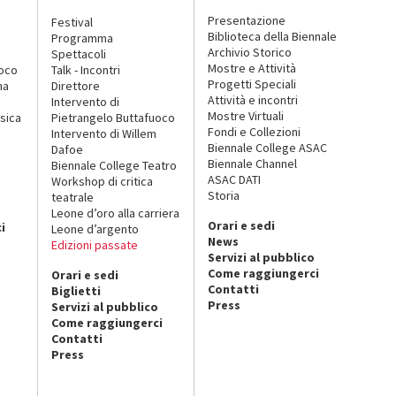
Presentazione
Festival
Biblioteca della Biennale
Programma
Archivio Storico
Spettacoli
Mostre e Attività
uoco
Talk - Incontri
Progetti Speciali
na
Direttore
Attività e incontri
Intervento di
Mostre Virtuali
sica
Pietrangelo Buttafuoco
Fondi e Collezioni
Intervento di Willem
Biennale College ASAC
Dafoe
Biennale Channel
Biennale College Teatro
ASAC DATI
Workshop di critica
Storia
teatrale
o
Leone d’oro alla carriera
Orari e sedi
i
Leone d’argento
News
Edizioni passate
Servizi al pubblico
Come raggiungerci
Orari e sedi
Contatti
Biglietti
Press
Servizi al pubblico
Come raggiungerci
Contatti
Press