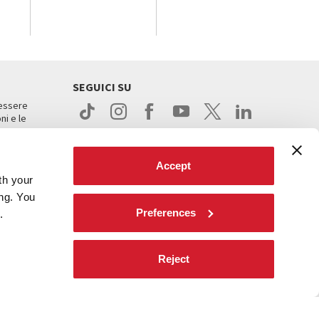
SEGUICI SU
 essere
ni e le
Accept
th your
ing. You
Preferences
.
ight
Reject