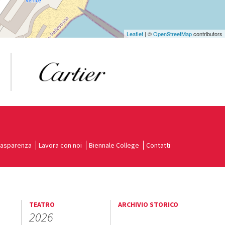
Leaflet
| ©
OpenStreetMap
contributors
rasparenza
Lavora con noi
Biennale College
Contatti
TEATRO
ARCHIVIO STORICO
2026