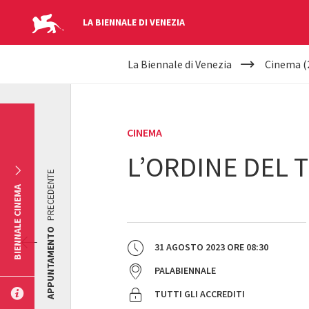
LA BIENNALE DI VENEZIA
YOUR
Salta al contenuto principale
La Biennale di Venezia
Cinema (
ARE
HERE
CINEMA
L’ORDINE DEL 
PRECEDENTE
BIENNALE CINEMA
APPUNTAMENTO
31 AGOSTO 2023
ORE
08:30
PALABIENNALE
TUTTI GLI ACCREDITI