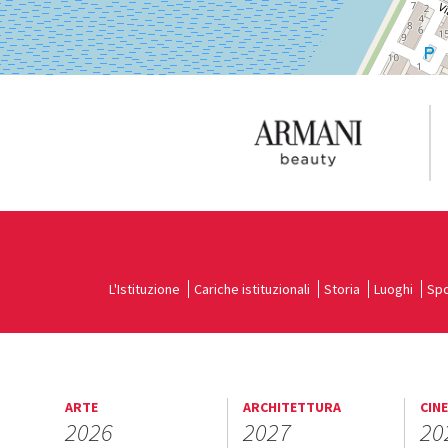
L'Istituzione
Cariche istituzionali
Storia
Luoghi
Spo
ARTE
ARCHITETTURA
CIN
2026
2027
20