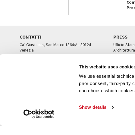
Con
Pre
CONTATTI
PRESS
Ca’ Giustinian, San Marco 1364/A - 30124
Ufficio Stam
Venezia
Architettura
Tel. 041 5218711
Ca’ Giustini
email info@labiennale.org
UFFICI ST
This website uses cookie
TUTTI I CONTATTI
We use essential technical 
prior consent, third-party
can choose which cookies t
© L
Show details