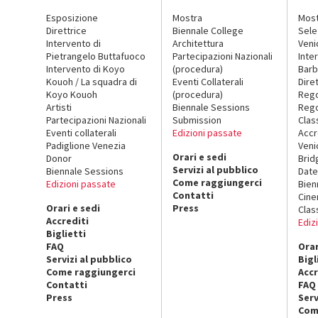
Esposizione
Mostra
Mos
Direttrice
Biennale College
Sele
Intervento di
Architettura
Veni
Pietrangelo Buttafuoco
Partecipazioni Nazionali
Inte
Intervento di Koyo
(procedura)
Barb
Kouoh / La squadra di
Eventi Collaterali
Dire
Koyo Kouoh
(procedura)
Reg
Artisti
Biennale Sessions
Rego
Partecipazioni Nazionali
Submission
Clas
Eventi collaterali
Edizioni passate
Accr
Padiglione Venezia
Veni
Orari e sedi
Donor
Brid
Servizi al pubblico
Biennale Sessions
Date
Come raggiungerci
Edizioni passate
Bien
Contatti
Cin
Orari e sedi
Press
Clas
Accrediti
Ediz
Biglietti
FAQ
Orar
Servizi al pubblico
Bigl
Come raggiungerci
Accr
Contatti
FAQ
Press
Serv
Com