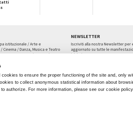
tatti
ss
NEWSLETTER
pa istituzionale / Arte e
Iscriviti alla nostra Newsletter per
 / Cinema / Danza, Musica e Teatro
aggiornato su tutte le manifestazio
an, San Marco 1364/A, Venezia
iniziative.
AMPA
ISCRIVITI
s
cookies to ensure the proper functioning of the site and, only wi
 cookies to collect anonymous statistical information about brows
o authorize. For more information, please see our cookie policy
Note Legali
Privacy
Cookies
Credits
a Biennale di Venezia 2026 - Tutti i contenuti del sito sono coperti da copyr
P.I.00330320276