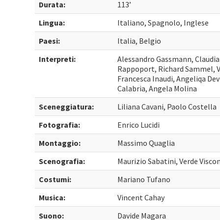
Durata:
113’
Lingua:
Italiano, Spagnolo, Inglese
Paesi:
Italia, Belgio
Interpreti:
Alessandro Gassmann, Claudia 
Rappoport, Richard Sammel, Va
Francesca Inaudi, Angeliqa Dev
Calabria, Angela Molina
Sceneggiatura:
Liliana Cavani, Paolo Costella
Fotografia:
Enrico Lucidi
Montaggio:
Massimo Quaglia
Scenografia:
Maurizio Sabatini, Verde Viscon
Costumi:
Mariano Tufano
Musica:
Vincent Cahay
Suono:
Davide Magara