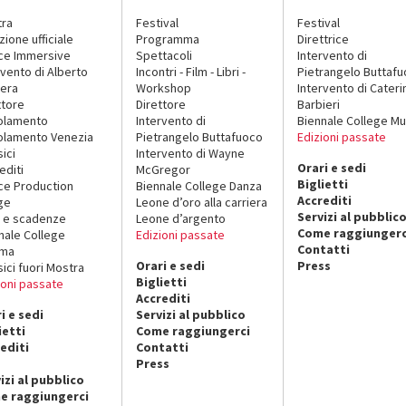
tra
Festival
Festival
zione ufficiale
Programma
Direttrice
ce Immersive
Spettacoli
Intervento di
rvento di Alberto
Incontri - Film - Libri -
Pietrangelo Buttaf
era
Workshop
Intervento di Cateri
ttore
Direttore
Barbieri
olamento
Intervento di
Biennale College Mu
lamento Venezia
Pietrangelo Buttafuoco
Edizioni passate
sici
Intervento di Wayne
Orari e sedi
editi
McGregor
Biglietti
ce Production
Biennale College Danza
Accrediti
ge
Leone d’oro alla carriera
Servizi al pubblic
 e scadenze
Leone d’argento
Come raggiungerc
nale College
Edizioni passate
Contatti
ema
Orari e sedi
Press
sici fuori Mostra
Biglietti
ioni passate
Accrediti
i e sedi
Servizi al pubblico
ietti
Come raggiungerci
editi
Contatti
Press
izi al pubblico
e raggiungerci