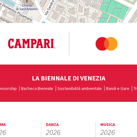
LA BIENNALE DI VENEZIA
nsorship
Bacheca Biennale
Sostenibilità ambientale
Bandi e Gare
T
EMA
DANZA
MUSICA
26
2026
2026