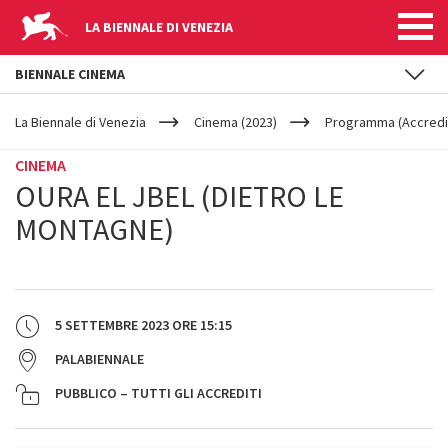
LA BIENNALE DI VENEZIA
BIENNALE CINEMA
YOUR
Salta al contenuto principale
ARE
La Biennale di Venezia
Cinema (2023)
Programma (Accredit
HERE
CINEMA
OURA EL JBEL (DIETRO LE
MONTAGNE)
5 SETTEMBRE 2023
ORE
15:15
PALABIENNALE
PUBBLICO – TUTTI GLI ACCREDITI