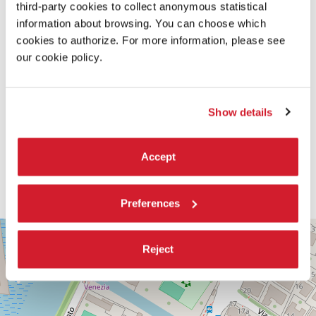
third-party cookies to collect anonymous statistical
information about browsing. You can choose which
cookies to authorize. For more information, please see
our cookie policy.
Show details
Accept
Preferences
PALABIENNALE
+
Reject
VIA
−
SANDRO
GALLO
86
30126
LIDO