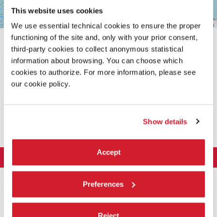
This website uses cookies
Leaflet
| ©
OpenStreetMap
contributors
We use essential technical cookies to ensure the proper
functioning of the site and, only with your prior consent,
third-party cookies to collect anonymous statistical
information about browsing. You can choose which
cookies to authorize. For more information, please see
our cookie policy.
CONDIVIDI SU
Show details
Accept
LA BIENNALE DI VENEZIA
L'Istituzione
ARTE 2026
Preferences
Cariche istituzionali
ARCHITETTURA 2027
Esposizione
Storia
Direttrice
Luoghi
CINEMA 2026
Reject
Mostra