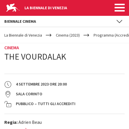
LA BIENNALE DI VENEZIA
BIENNALE CINEMA
YOUR
Salta al contenuto principale
ARE
La Biennale di Venezia
Cinema (2023)
Programma (Accredit
HERE
CINEMA
THE VOURDALAK
4 SETTEMBRE 2023
ORE
20:00
SALA CORINTO
PUBBLICO – TUTTI GLI ACCREDITI
Regia:
Adrien Beau