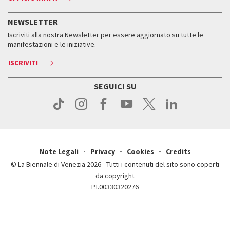
ASAC DATI
Press
Accrediti
Press
Servizi al pubblico
Storia
FAQ
NEWSLETTER
Come raggiungerci
Orari e sedi
Servizi al pubblico
Iscriviti alla nostra Newsletter per essere aggiornato su tutte le
Contatti
Biglietti
Orari e sedi
Come raggiungerci
manifestazioni e le iniziative.
Press
Servizi al pubblico
News
Contatti
ISCRIVITI
Come raggiungerci
Servizi al pubblico
Press
Contatti
Come raggiungerci
SEGUICI SU
Press
Contatti
Press
Note Legali
Privacy
Cookies
Credits
© La Biennale di Venezia 2026 - Tutti i contenuti del sito sono coperti
da copyright
P.I.00330320276