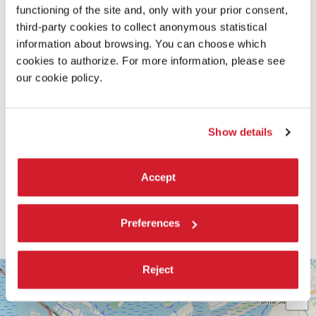
functioning of the site and, only with your prior consent,
third-party cookies to collect anonymous statistical
information about browsing. You can choose which
cookies to authorize. For more information, please see
our cookie policy.
Show details
Accept
Preferences
SALA
Reject
+
VOLPI
−
LUNGOMARE
MARCONI