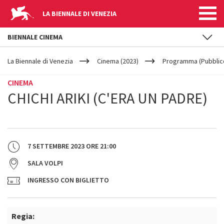
LA BIENNALE DI VENEZIA
BIENNALE CINEMA
YOUR
Salta al contenuto principale
ARE
La Biennale di Venezia
Cinema (2023)
Programma (Pubblic
HERE
CINEMA
CHICHI ARIKI (C'ERA UN PADRE)
7 SETTEMBRE 2023
ORE
21:00
SALA VOLPI
INGRESSO CON BIGLIETTO
Regia: