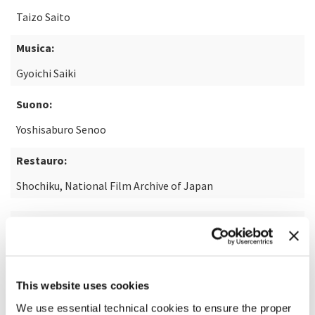
Taizo Saito
Musica:
Gyoichi Saiki
Suono:
Yoshisaburo Senoo
Restauro:
Shochiku, National Film Archive of Japan
Laboratorio:
Imagica Entertainment Media Services, Inc. and Shochiku
MediaWorX Inc.
This website uses cookies
We use essential technical cookies to ensure the proper
SCOPRI DI PIÙ SUL FILM