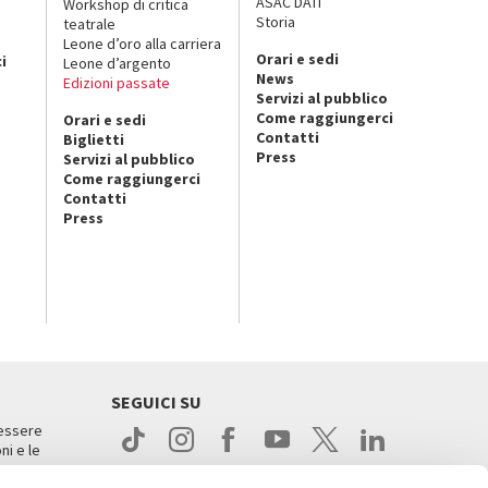
ASAC DATI
Workshop di critica
Storia
teatrale
o
Leone d’oro alla carriera
Orari e sedi
i
Leone d’argento
News
Edizioni passate
Servizi al pubblico
Come raggiungerci
Orari e sedi
Contatti
Biglietti
Press
Servizi al pubblico
Come raggiungerci
Contatti
Press
SEGUICI SU
 essere
ni e le