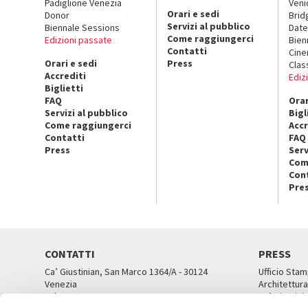
Padiglione Venezia
Veni
Orari e sedi
Donor
Brid
Servizi al pubblico
Biennale Sessions
Date
Come raggiungerci
Edizioni passate
Bien
Contatti
Cin
Orari e sedi
Press
Clas
Accrediti
Ediz
Biglietti
FAQ
Orar
Servizi al pubblico
Bigl
Come raggiungerci
Accr
Contatti
FAQ
Press
Serv
Com
Con
Pre
CONTATTI
PRESS
Ca’ Giustinian, San Marco 1364/A - 30124
Ufficio Stam
Venezia
Architettura
Tel. 041 5218711
Ca’ Giustini