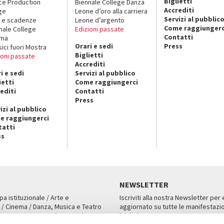
Biglietti
ce Production
Biennale College Danza
Accrediti
ge
Leone d’oro alla carriera
Servizi al pubblic
 e scadenze
Leone d’argento
Come raggiungerc
nale College
Edizioni passate
Contatti
ema
Orari e sedi
Press
sici fuori Mostra
Biglietti
ioni passate
Accrediti
i e sedi
Servizi al pubblico
ietti
Come raggiungerci
editi
Contatti
Press
izi al pubblico
e raggiungerci
tatti
ss
NEWSLETTER
pa istituzionale / Arte e
Iscriviti alla nostra Newsletter per
 / Cinema / Danza, Musica e Teatro
aggiornato su tutte le manifestazio
an, San Marco 1364/A, Venezia
iniziative.