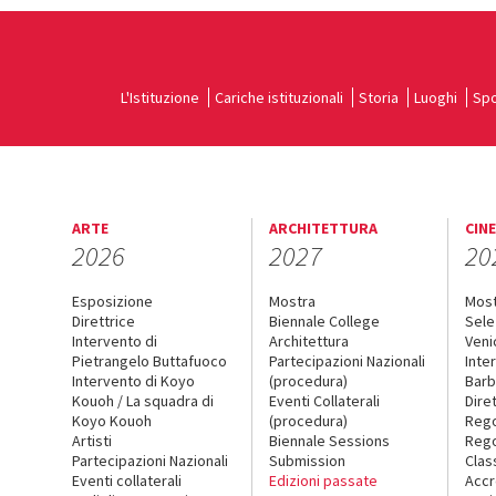
L'Istituzione
Cariche istituzionali
Storia
Luoghi
Spo
ARTE
ARCHITETTURA
CIN
2026
2027
20
Esposizione
Mostra
Mos
Direttrice
Biennale College
Sele
Intervento di
Architettura
Veni
Pietrangelo Buttafuoco
Partecipazioni Nazionali
Inte
Intervento di Koyo
(procedura)
Barb
Kouoh / La squadra di
Eventi Collaterali
Dire
Koyo Kouoh
(procedura)
Reg
Artisti
Biennale Sessions
Rego
Partecipazioni Nazionali
Submission
Clas
Eventi collaterali
Edizioni passate
Accr