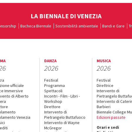
LA BIENNALE DI VENEZIA
nsorship
Bacheca Biennale
Sostenibilità ambientale
Bandi e Gare
T
EMA
DANZA
MUSICA
26
2026
2026
tra
Festival
Festival
zione ufficiale
Programma
Direttrice
ce Immersive
Spettacoli
Intervento di
rvento di Alberto
Incontri - Film - Libri -
Pietrangelo Buttaf
era
Workshop
Intervento di Cateri
ttore
Direttore
Barbieri
olamento
Intervento di
Biennale College Mu
lamento Venezia
Pietrangelo Buttafuoco
Edizioni passate
sici
Intervento di Wayne
Orari e sedi
editi
McGregor