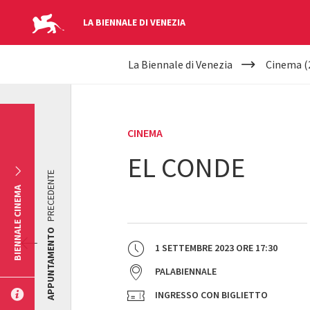
LA BIENNALE DI VENEZIA
YOUR
Salta al contenuto principale
La Biennale di Venezia
Cinema (
ARE
HERE
CINEMA
EL CONDE
PRECEDENTE
BIENNALE CINEMA
APPUNTAMENTO
1 SETTEMBRE 2023
ORE
17:30
PALABIENNALE
INGRESSO CON BIGLIETTO