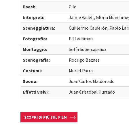
Paesi:
Cile
Interpreti:
Jaime Vadell, Gloria Münchmey
Sceneggiatura:
Guillermo Calderón, Pablo Larr
Fotografia:
Ed Lachman
Montaggio:
Sofía Subercaseaux
Scenografia:
Rodrigo Bazaes
Costumi:
Muriel Parra
Suono:
Juan Carlos Maldonado
Effetti visivi:
Juan Cristóbal Hurtado
SCOPRI DI PIÙ SUL FILM