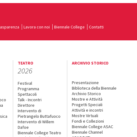
rasparenza
Lavora con noi
Biennale College
Contatti
TEATRO
ARCHIVIO STORICO
2026
Presentazione
Festival
Biblioteca della Biennale
Programma
Archivio Storico
Spettacoli
Mostre e Attività
uoco
Talk - Incontri
Progetti Speciali
na
Direttore
Attività e incontri
Intervento di
Mostre Virtuali
sica
Pietrangelo Buttafuoco
Fondi e Collezioni
Intervento di Willem
Biennale College ASAC
Dafoe
Biennale Channel
Biennale College Teatro