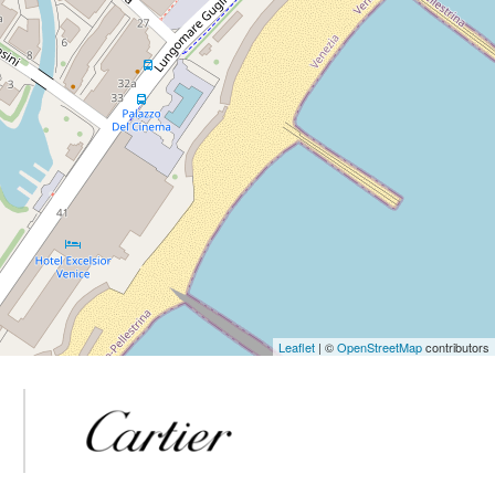
Leaflet
| ©
OpenStreetMap
contributors