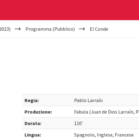
2023)
Programma (Pubblico)
El Conde
Regia:
Pablo Larraín
Produzione:
Fabula (Juan de Dios Larraín, P
Durata:
110’
Lingua:
Spagnolo, Inglese, Francese