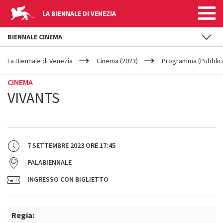
LA BIENNALE DI VENEZIA
BIENNALE CINEMA
YOUR
Salta al contenuto principale
ARE
La Biennale di Venezia
Cinema (2023)
Programma (Pubblic
HERE
CINEMA
VIVANTS
7 SETTEMBRE 2023
ORE
17:45
PALABIENNALE
INGRESSO CON BIGLIETTO
Regia: