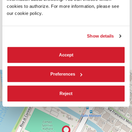
cookies to authorize. For more information, please see
our cookie policy.
Show details
Accept
PALABIENNALE
Preferences
+
VIA
−
SANDRO
Reject
GALLO
86
30126
LIDO
DI
VENEZIA
TEL.
0415218711