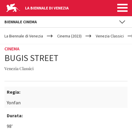
LA BIENNALE DI VENEZIA
BIENNALE CINEMA
YOUR
Salta al contenuto principale
ARE
La Biennale di Venezia
Cinema (2023)
Venezia Classici
HERE
CINEMA
BUGIS STREET
Venezia Classici
Regia:
Yonfan
Durata:
98’