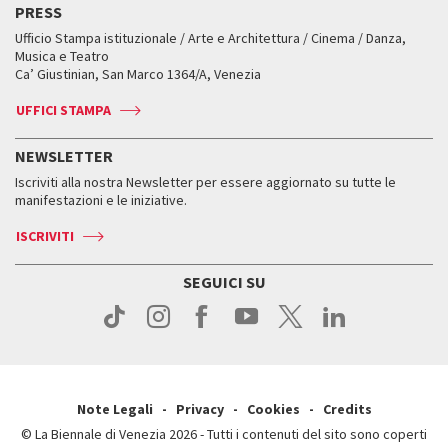
Edizioni passate
Biennale College Teatro
PRESS
Mostre Virtuali
FAQ
Edizioni passate
Accrediti
Workshop di critica teatrale
Ufficio Stampa istituzionale / Arte e Architettura / Cinema / Danza,
Fondi e Collezioni
Servizi al pubblico
Servizi al pubblico
Orari e sedi
Leone d’oro alla carriera
Musica e Teatro
Biennale College ASAC
Come raggiungerci
Orari e sedi
Come raggiungerci
Ca’ Giustinian, San Marco 1364/A, Venezia
Biglietti
Leone d’argento
Biennale Channel
Contatti
Biglietti
Contatti
Accrediti
Edizioni passate
UFFICI STAMPA
ASAC DATI
Press
Accrediti
Press
Servizi al pubblico
Storia
FAQ
NEWSLETTER
Come raggiungerci
Orari e sedi
Servizi al pubblico
Iscriviti alla nostra Newsletter per essere aggiornato su tutte le
Contatti
Biglietti
Orari e sedi
Come raggiungerci
manifestazioni e le iniziative.
Press
Servizi al pubblico
News
Contatti
ISCRIVITI
Come raggiungerci
Servizi al pubblico
Press
Contatti
Come raggiungerci
SEGUICI SU
Press
Contatti
Press
Note Legali
Privacy
Cookies
Credits
© La Biennale di Venezia 2026 - Tutti i contenuti del sito sono coperti