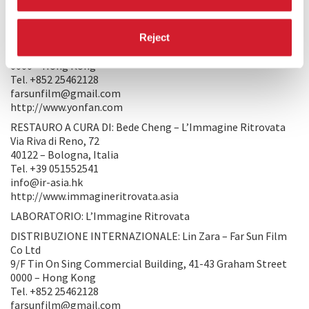
PRODUZIONE/DISTRIBUZIONE
PRODUZIONE: Yonfan– Far Sun Film Co Ltd
Reject
9/F Tin On Sing Commercial Building, 41-43 Graham Street
0000 – Hong Kong
Tel. +852 25462128
farsunfilm@gmail.com
http://www.yonfan.com
RESTAURO A CURA DI: Bede Cheng – L’Immagine Ritrovata
Via Riva di Reno, 72
40122 – Bologna, Italia
Tel. +39 051552541
info@ir-asia.hk
http://www.immagineritrovata.asia
LABORATORIO: L’Immagine Ritrovata
DISTRIBUZIONE INTERNAZIONALE: Lin Zara – Far Sun Film
Co Ltd
9/F Tin On Sing Commercial Building, 41-43 Graham Street
0000 – Hong Kong
Tel. +852 25462128
farsunfilm@gmail.com