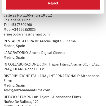
Reject
luis@altahabanafilms.com
PRODUZIONE 2: Ester Masero – ICAIC
Calle 23 No. 1166 entre 10 y 12
La Habana, Cuba
Tel. +53 78609268
Mob. +34 696352835
ernestodaranas@gmail.com
RESTAURO A CURA DI: Aracne Digital Cinema
Madrid, Spain
LABORATORIO: Aracne Digital Cinema
Madrid, Spain
IN COLLABORAZIONE CON: Trigon Films, Aracne DC, FILA20,
PAXy, CIFARRA and EICTV
DISTRIBUZIONE ITALIANA / INTERNAZIONALE: Altahabana
Films
Madrid, Spain
sales@altahabanafilms.com
UFFICIO STAMPA: Luis Tejera - Altahabana Films
Núñez De Balboa, 120