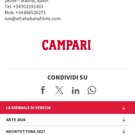
28006 – Madrid, Spain
Tel. +34 912191433
Mob. +34 666526272
luis@altahabanafilms.com
CONDIVIDI SU
LA BIENNALE DI VENEZIA
L'Istituzione
ARTE 2026
Cariche istituzionali
ARCHITETTURA 2027
Esposizione
Storia