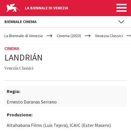
LA BIENNALE DI VENEZIA
BIENNALE CINEMA
YOUR
Salta al contenuto principale
ARE
La Biennale di Venezia
Cinema (2023)
Venezia Classici
HERE
CINEMA
LANDRIÁN
Venezia Classici
Regia:
Ernesto Daranas Serrano
Produzione:
Altahabana Films (Luis Tejera), ICAIC (Ester Masero)