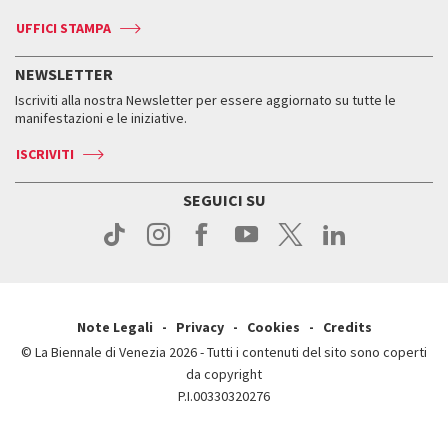
Biennale Channel
Contatti
Biglietti
Contatti
Accrediti
Edizioni passate
UFFICI STAMPA
ASAC DATI
Press
Accrediti
Press
Servizi al pubblico
Storia
FAQ
NEWSLETTER
Come raggiungerci
Orari e sedi
Servizi al pubblico
Iscriviti alla nostra Newsletter per essere aggiornato su tutte le
Contatti
Biglietti
Orari e sedi
Come raggiungerci
manifestazioni e le iniziative.
Press
Servizi al pubblico
News
Contatti
ISCRIVITI
Come raggiungerci
Servizi al pubblico
Press
Contatti
Come raggiungerci
SEGUICI SU
Press
Contatti
Press
Note Legali
Privacy
Cookies
Credits
© La Biennale di Venezia 2026 - Tutti i contenuti del sito sono coperti
da copyright
P.I.00330320276