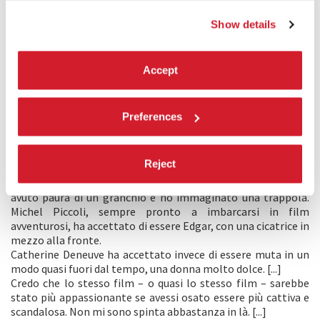
DICHIARAZIONE DELLA REGISTA
Show details
Les Créatures
è un film nato durante un inverno passato in
un’isola, in cui io e Jacques ci siamo goduti il silenzio di
questa stagione, le maree e il rumore del mare davanti alla
nostra casa.
Accept
Entrambi abbiamo scritto una sceneggiatura. La mia era
ambientata in un’isola e riguardava una coppia: lei muta, lui
che scrive.
Preferences
L’uomo cerca ispirazione osservando gli abitanti dell’isola e,
come fanno molti scrittori, immagina per loro delle
avventure.
Reject
Ho cercato di spaventare me stessa, con una partita di
scacchi in cui le pedine sarebbero state persone reali. Ho
avuto paura di un granchio e ho immaginato una trappola.
Michel Piccoli, sempre pronto a imbarcarsi in film
avventurosi, ha accettato di essere Edgar, con una cicatrice in
mezzo alla fronte.
Catherine Deneuve ha accettato invece di essere muta in un
modo quasi fuori dal tempo, una donna molto dolce. [...]
Credo che lo stesso film – o quasi lo stesso film – sarebbe
stato più appassionante se avessi osato essere più cattiva e
scandalosa. Non mi sono spinta abbastanza in là. [...]