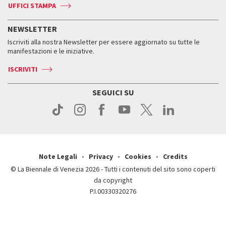
Accrediti
Edizioni passate
UFFICI STAMPA
ASAC DATI
Press
Accrediti
Press
Servizi al pubblico
Storia
FAQ
NEWSLETTER
Come raggiungerci
Orari e sedi
Servizi al pubblico
Iscriviti alla nostra Newsletter per essere aggiornato su tutte le
Contatti
Biglietti
Orari e sedi
Come raggiungerci
manifestazioni e le iniziative.
Press
Servizi al pubblico
News
Contatti
ISCRIVITI
Come raggiungerci
Servizi al pubblico
Press
Contatti
Come raggiungerci
SEGUICI SU
Press
Contatti
Press
Note Legali
Privacy
Cookies
Credits
© La Biennale di Venezia 2026 - Tutti i contenuti del sito sono coperti
da copyright
P.I.00330320276