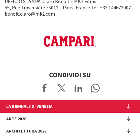
UFFICIO STAMPA: Claro Benoit – MK2 Films
55, Rue Traversière 75012 – Paris, France Tel. +33 144673007
benoit.claro@mk2.com
CONDIVIDI SU
LA BIENNALE DI VENEZIA
L'Istituzione
ARTE 2026
Cariche istituzionali
ARCHITETTURA 2027
Esposizione
Storia