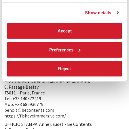
popoliamo, come i milioni di batteri nel nostro corpo, noi ci
popoliamo gli uni con gli altri. È il nostro modo di popolare,
di noi umani, che deve evolversi.
Show details
TRAILER
Accept
Preferences
Reject
PRODUZIONE/DISTRIBUZIONE
PRODUZIONE: Benoit Baume - Be Contents
8, Passage Beslay
75011 – Paris, France
Tel. +33 140372419
Mob. +33 682936779
benoit@becontents.com
https://fisheyeimmersive.com/
UFFICIO STAMPA: Anne Laudet - Be Contents