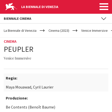
LA BIENNALE DI VENEZIA
BIENNALE CINEMA
YOUR
Salta al contenuto principale
ARE
La Biennale di Venezia
Cinema (2023)
Venice Immersive
HERE
CINEMA
PEUPLER
Venice Immersive
Regia:
Maya Mouawad, Cyril Laurier
Produzione:
Be Contents (Benoît Baume)