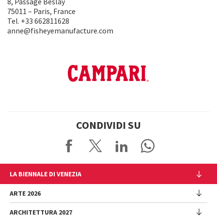
8, Passage Beslay
75011 – Paris, France
Tel. +33 662811628
anne@fisheyemanufacture.com
CONDIVIDI SU
LA BIENNALE DI VENEZIA
L'Istituzione
ARTE 2026
Cariche istituzionali
ARCHITETTURA 2027
Esposizione
Storia