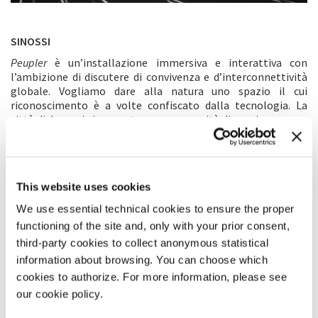
SINOSSI
Peupler
è un’installazione immersiva e interattiva con
l’ambizione di discutere di convivenza e d’interconnettività
globale. Vogliamo dare alla natura uno spazio il cui
riconoscimento è a volte confiscato dalla tecnologia. La
città di domani si presenta come necessità di convivenza con
la natura, con la tecnologia come custode.
Lo scopo di quest’installazione è vedere e sentire il punto di
vista di un albero. In primo luogo, vogliamo vedere
quest’albero che osserva le nostre città e le nostre vite,
This website uses cookies
testimone dei miglioramenti ecologici che desidera vedere.
In secondo luogo, interagendoci, nutriamo l’albero con la
We use essential technical cookies to ensure the proper
nostra presenza. E parliamo della nostra interconnettività.
functioning of the site and, only with your prior consent,
third-party cookies to collect anonymous statistical
DICHIARAZIONE DEGLI AUTORI
information about browsing. You can choose which
cookies to authorize. For more information, please see
Il popolamento è il modo di occupare lo spazio. Il
popolamento è un diritto fondamentale. Il popolamento
our cookie policy.
non è esclusivo ma inclusivo. Molti organismi popolano e noi