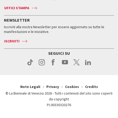
Biglietti
Leone d’argento
Biennale Channel
Contatti
Biglietti
Contatti
Accrediti
Edizioni passate
UFFICI STAMPA
ASAC DATI
Press
Accrediti
Press
Servizi al pubblico
Storia
FAQ
NEWSLETTER
Come raggiungerci
Orari e sedi
Servizi al pubblico
Iscriviti alla nostra Newsletter per essere aggiornato su tutte le
Contatti
Biglietti
Orari e sedi
Come raggiungerci
manifestazioni e le iniziative.
Press
Servizi al pubblico
News
Contatti
ISCRIVITI
Come raggiungerci
Servizi al pubblico
Press
Contatti
Come raggiungerci
SEGUICI SU
Press
Contatti
Press
Note Legali
Privacy
Cookies
Credits
© La Biennale di Venezia 2026 - Tutti i contenuti del sito sono coperti
da copyright
P.I.00330320276