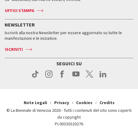
Biglietti
Leone d’argento
Biennale Channel
Contatti
Biglietti
Contatti
Accrediti
Edizioni passate
UFFICI STAMPA
ASAC DATI
Press
Accrediti
Press
Servizi al pubblico
Storia
FAQ
NEWSLETTER
Come raggiungerci
Orari e sedi
Servizi al pubblico
Iscriviti alla nostra Newsletter per essere aggiornato su tutte le
Contatti
Biglietti
Orari e sedi
Come raggiungerci
manifestazioni e le iniziative.
Press
Servizi al pubblico
News
Contatti
ISCRIVITI
Come raggiungerci
Servizi al pubblico
Press
Contatti
Come raggiungerci
SEGUICI SU
Press
Contatti
Press
Note Legali
Privacy
Cookies
Credits
© La Biennale di Venezia 2026 - Tutti i contenuti del sito sono coperti
da copyright
P.I.00330320276