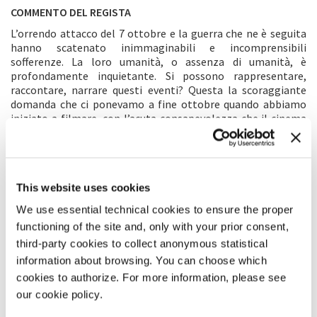
COMMENTO DEL REGISTA
L’orrendo attacco del 7 ottobre e la guerra che ne è seguita
hanno scatenato inimmaginabili e incomprensibili
sofferenze. La loro umanità, o assenza di umanità, è
profondamente inquietante. Si possono rappresentare,
raccontare, narrare questi eventi? Questa la scoraggiante
domanda che ci ponevamo a fine ottobre quando abbiamo
iniziato a filmare, con l’acuta consapevolezza che il cinema
era andato a sbattere contro il muro della
realtà. L’affermazione di Theodor Adorno – che scrivere una
poesia dopo Auschwitz, rappresentare l’irrappresentabile, è
un atto di barbarie – trovava eco nelle mie opinioni nei primi
This website uses cookies
giorni di questo terribile, implacabile conflitto. Con il
passare del tempo, con quelle immagini ormai entrate nella
We use essential technical cookies to ensure the proper
nostra coscienza collettiva, mi sono sentito in dovere di
functioning of the site and, only with your prior consent,
portare testimonianza della realtà in prima persona. Ho
third-party cookies to collect anonymous statistical
cercato di aprire una finestra su queste esperienze e di
provare a raccontare una storia su coloro che sono rimasti
information about browsing. You can choose which
intrappolati in questo implacabile ciclo di spargimento di
cookies to authorize. For more information, please see
sangue. Abbiamo iniziato le riprese nel kibbutz Nir Oz, una
our cookie policy.
comunità devastata dall’uccisione e dal rapimento di oltre un
quarto dei suoi membri, e lungo il confine di Gaza. La nostra