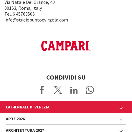
Via Natale Del Grande, 40
00153, Roma, Italy
Tel. 6 45763506
info@studiopuntoevirgola.com
CONDIVIDI SU
LA BIENNALE DI VENEZIA
L'Istituzione
ARTE 2026
Cariche istituzionali
ARCHITETTURA 2027
Esposizione