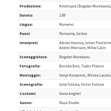
Produzione:
Kinotopia (Bogdan Mureșanu), A
Durata:
138'
Lingua:
Rumeno
Paesi:
Romania, Serbia
Interpreti:
Adrian Vancica, Iulian Posteln
Andrei Miercure, Mihai Calin
Sceneggiatura:
Bogdan Mureșanu
Fotografia:
Boroka Biro, Tudor Platon
Montaggio:
Vanja Kovacevic, Mircea Lacatu
Scenografia:
Iulia Fulicea, Victor Fulicea
Costumi:
Dana Anghel
Suono:
Raza Studio