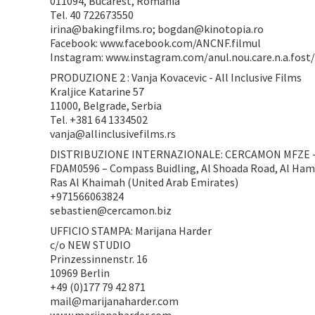
011094, Bucarest, Romania
Tel. 40 722673550
irina@bakingfilms.ro; bogdan@kinotopia.ro
Facebook: www.facebook.com/ANCNF.filmul
Instagram: www.instagram.com/anul.nou.care.n.a.fost
PRODUZIONE 2 : Vanja Kovacevic - All Inclusive Films
Kraljice Katarine 57
11000, Belgrade, Serbia
Tel. +381 64 1334502
vanja@allinclusivefilms.rs
DISTRIBUZIONE INTERNAZIONALE: CERCAMON MFZE -
FDAM0596 – Compass Buidling, Al Shoada Road, Al Hamr
Ras Al Khaimah (United Arab Emirates)
+971566063824
sebastien@cercamon.biz
UFFICIO STAMPA: Marijana Harder
c/o NEW STUDIO
Prinzessinnenstr. 16
10969 Berlin
+49 (0)177 79 42 871
mail@marijanaharder.com