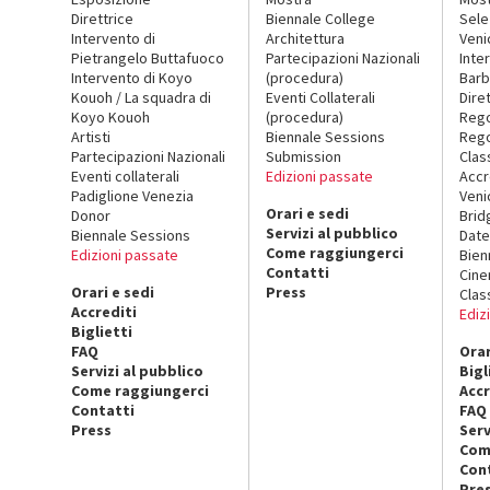
Direttrice
Biennale College
Sele
Intervento di
Architettura
Veni
Pietrangelo Buttafuoco
Partecipazioni Nazionali
Inte
Intervento di Koyo
(procedura)
Barb
Kouoh / La squadra di
Eventi Collaterali
Dire
Koyo Kouoh
(procedura)
Reg
Artisti
Biennale Sessions
Rego
Partecipazioni Nazionali
Submission
Clas
Eventi collaterali
Edizioni passate
Accr
Padiglione Venezia
Veni
Orari e sedi
Donor
Brid
Servizi al pubblico
Biennale Sessions
Date
Come raggiungerci
Edizioni passate
Bien
Contatti
Cin
Orari e sedi
Press
Clas
Accrediti
Ediz
Biglietti
FAQ
Orar
Servizi al pubblico
Bigl
Come raggiungerci
Accr
Contatti
FAQ
Press
Serv
Com
Con
Pre