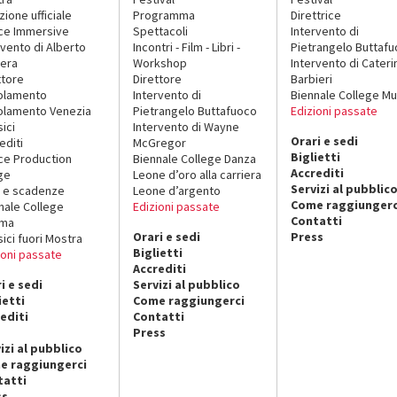
zione ufficiale
Programma
Direttrice
ce Immersive
Spettacoli
Intervento di
rvento di Alberto
Incontri - Film - Libri -
Pietrangelo Buttaf
era
Workshop
Intervento di Cateri
ttore
Direttore
Barbieri
olamento
Intervento di
Biennale College Mu
lamento Venezia
Pietrangelo Buttafuoco
Edizioni passate
sici
Intervento di Wayne
Orari e sedi
editi
McGregor
Biglietti
ce Production
Biennale College Danza
Accrediti
ge
Leone d’oro alla carriera
Servizi al pubblic
 e scadenze
Leone d’argento
Come raggiungerc
nale College
Edizioni passate
Contatti
ema
Orari e sedi
Press
sici fuori Mostra
Biglietti
ioni passate
Accrediti
i e sedi
Servizi al pubblico
ietti
Come raggiungerci
editi
Contatti
Press
izi al pubblico
e raggiungerci
tatti
ss