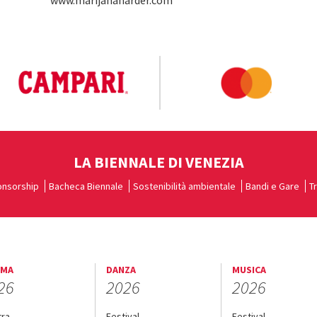
www.marijanaharder.com
LA BIENNALE DI VENEZIA
nsorship
Bacheca Biennale
Sostenibilità ambientale
Bandi e Gare
T
EMA
DANZA
MUSICA
26
2026
2026
tra
Festival
Festival