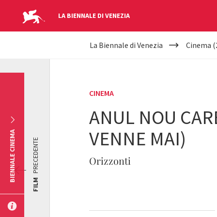
LA BIENNALE DI VENEZIA
YOUR
Salta al contenuto principale
La Biennale di Venezia
Cinema (
ARE
HERE
CINEMA
ANUL NOU CARE
VENNE MAI)
BIENNALE CINEMA
PRECEDENTE
Orizzonti
FILM