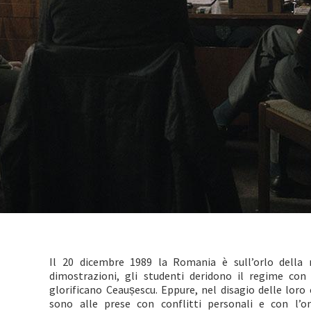
Il 20 dicembre 1989 la Romania è sull’orlo della 
dimostrazioni, gli studenti deridono il regime con 
glorificano Ceaușescu. Eppure, nel disagio delle loro
sono alle prese con conflitti personali e con l’on