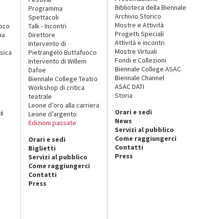
Biblioteca della Biennale
Programma
Archivio Storico
Spettacoli
Mostre e Attività
uoco
Talk - Incontri
Progetti Speciali
na
Direttore
Attività e incontri
Intervento di
Mostre Virtuali
sica
Pietrangelo Buttafuoco
Fondi e Collezioni
Intervento di Willem
Biennale College ASAC
Dafoe
Biennale Channel
Biennale College Teatro
ASAC DATI
Workshop di critica
Storia
teatrale
o
Leone d’oro alla carriera
Orari e sedi
i
Leone d’argento
News
Edizioni passate
Servizi al pubblico
Come raggiungerci
Orari e sedi
Contatti
Biglietti
Press
Servizi al pubblico
Come raggiungerci
Contatti
Press