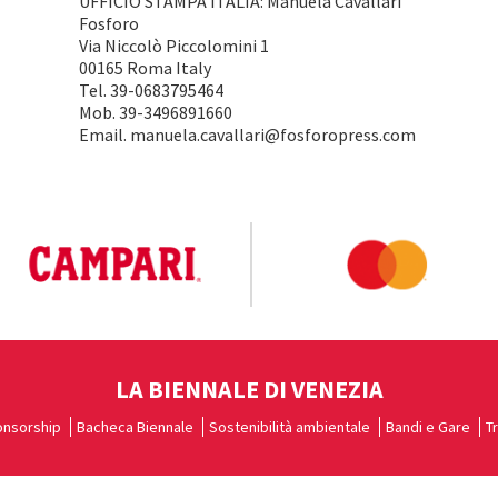
UFFICIO STAMPA ITALIA: Manuela Cavallari
Fosforo
Via Niccolò Piccolomini 1
00165 Roma Italy
Tel. 39-0683795464
Mob. 39-3496891660
Email. manuela.cavallari@fosforopress.com
LA BIENNALE DI VENEZIA
nsorship
Bacheca Biennale
Sostenibilità ambientale
Bandi e Gare
T