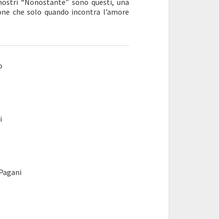
I nostri “Nonostante” sono questi, una
sone che solo quando incontra l’amore
o
i
Pagani