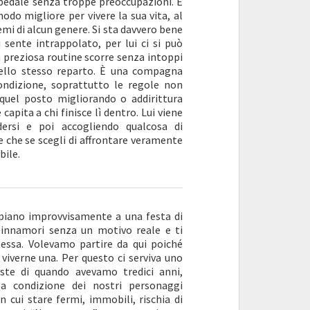
pedale senza troppe preoccupazioni. È
do migliore per vivere la sua vita, al
emi di alcun genere. Si sta davvero bene
sente intrappolato, per lui ci si può
a preziosa routine scorre senza intoppi
nello stesso reparto. È una compagna
condizione, soprattutto le regole non
 quel posto migliorando o addirittura
apita a chi finisce lì dentro. Lui viene
dersi e poi accogliendo qualcosa di
e che se scegli di affrontare veramente
bile.
piano improvvisamente a una festa di
i innamori senza un motivo reale e ti
tessa. Volevamo partire da qui poiché
 viverne una. Per questo ci serviva uno
este di quando avevamo tredici anni,
 condizione dei nostri personaggi
cui stare fermi, immobili, rischia di