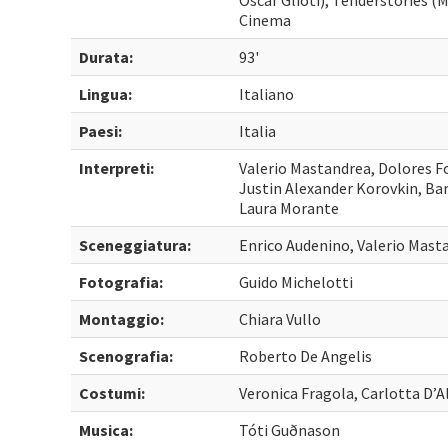
Oscar Glioti), Tenderstories (
Cinema
Durata:
93'
Lingua:
Italiano
Paesi:
Italia
Interpreti:
Valerio Mastandrea, Dolores Fo
Justin Alexander Korovkin, Bar
Laura Morante
Sceneggiatura:
Enrico Audenino, Valerio Mast
Fotografia:
Guido Michelotti
Montaggio:
Chiara Vullo
Scenografia:
Roberto De Angelis
Costumi:
Veronica Fragola, Carlotta D’A
Musica:
Tóti Guðnason