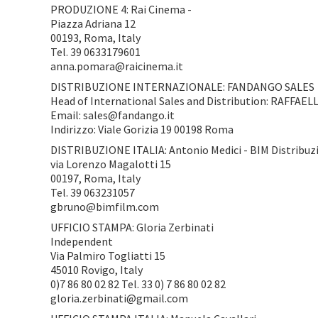
PRODUZIONE 4: Rai Cinema -
Piazza Adriana 12
00193, Roma, Italy
Tel. 39 0633179601
anna.pomara@raicinema.it
DISTRIBUZIONE INTERNAZIONALE: FANDANGO SALES
Head of International Sales and Distribution: RAFFAEL
Email: sales@fandango.it
Indirizzo: Viale Gorizia 19 00198 Roma
DISTRIBUZIONE ITALIA: Antonio Medici - BIM Distribuz
via Lorenzo Magalotti 15
00197, Roma, Italy
Tel. 39 063231057
gbruno@bimfilm.com
UFFICIO STAMPA: Gloria Zerbinati
Independent
Via Palmiro Togliatti 15
45010 Rovigo, Italy
0)7 86 80 02 82 Tel. 33 0) 7 86 80 02 82
gloria.zerbinati@gmail.com