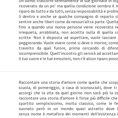
Un uomo trascorre serenamente le sue giornate in os
ricoverato da un po’ ma quella condizione sembra il mo
riparo da tutto e da tutti, senza responsabilità e probl
lì dentro e anche se qualche compagno di reparto si 
sentire anche liberi come da nessun’altra parte. Quell
fino a quando una nuova persona viene ricoverata 
irrequieta, arrabbiata, non accetta nulla di quella 
scritte. Non è disposta ad aspettare, vuole lasciare
peggiorando. Vuole vivere come si deve o morire, come c
travolto da quel furore, prima cercando di difen
incomprensibile. Quell’incontro gli servirà ad accettar
il tuo cuore e le tue emozioni, non c’è alcun riparo possi
Raccontare una storia d’amore come quelle che scop
scuola, di pomeriggio, a casa di sconosciuti, dove t
accorgi che la vita da quel giorno non sarà più la s
raccontare una storia d’amore è forse più difficile che
spartito semplicissimo, molto classico, come le f
suonato però in un mondo quasi astratto dove la
senza nome è metafora dei momenti dell’esistenza in 