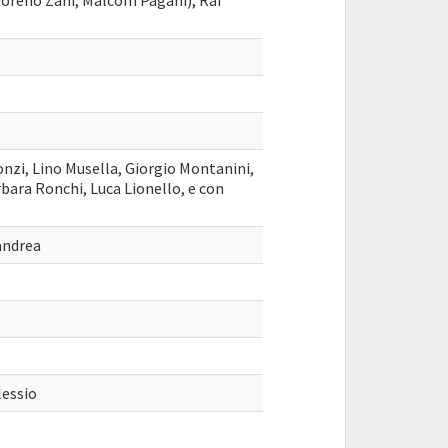
Moreno Zani, Malcom Pagani), Rai
nzi, Lino Musella, Giorgio Montanini,
bara Ronchi, Luca Lionello, e con
andrea
lessio