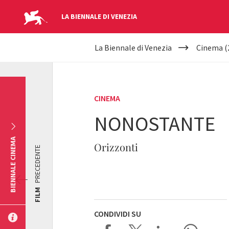
LA BIENNALE DI VENEZIA
YOUR
Salta al contenuto principale
La Biennale di Venezia
Cinema (
ARE
HERE
CINEMA
NONOSTANTE
BIENNALE CINEMA
Orizzonti
PRECEDENTE
FILM
CONDIVIDI SU