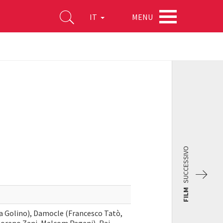
MENU
IT
SUCCESSIVO
FILM
ria Golino), Damocle (Francesco Tatò,