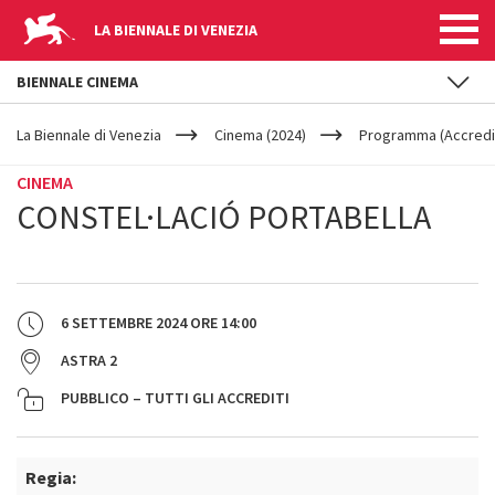
LA BIENNALE DI VENEZIA
BIENNALE CINEMA
YOUR
Salta al contenuto principale
ARE
La Biennale di Venezia
Cinema (2024)
Programma (Accredit
HERE
CINEMA
CONSTEL·LACIÓ PORTABELLA
6 SETTEMBRE 2024
ORE
14:00
ASTRA 2
PUBBLICO – TUTTI GLI ACCREDITI
Regia: