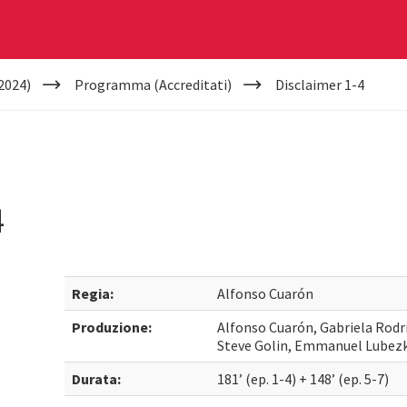
2024)
Programma (Accreditati)
Disclaimer 1-4
4
Regia:
Alfonso Cuarón
Produzione:
Alfonso Cuarón, Gabriela Rodri
Steve Golin, Emmanuel Lubezki
Durata:
181’ (ep. 1-4) + 148’ (ep. 5-7)