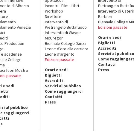
ce Immersive
Spettacoli
Intervento di
rvento di Alberto
Incontri - Film - Libri -
Pietrangelo Buttaf
era
Workshop
Intervento di Cateri
ttore
Direttore
Barbieri
olamento
Intervento di
Biennale College Mu
lamento Venezia
Pietrangelo Buttafuoco
Edizioni passate
sici
Intervento di Wayne
Orari e sedi
editi
McGregor
Biglietti
ce Production
Biennale College Danza
Accrediti
ge
Leone d’oro alla carriera
Servizi al pubblic
 e scadenze
Leone d’argento
Come raggiungerc
nale College
Edizioni passate
Contatti
ema
Orari e sedi
Press
sici fuori Mostra
Biglietti
ioni passate
Accrediti
i e sedi
Servizi al pubblico
ietti
Come raggiungerci
editi
Contatti
Press
izi al pubblico
e raggiungerci
tatti
ss