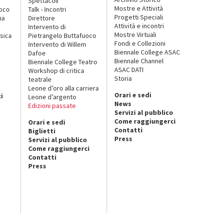
Spettacoli
Mostre e Attività
uoco
Talk - Incontri
Progetti Speciali
na
Direttore
Attività e incontri
Intervento di
Mostre Virtuali
sica
Pietrangelo Buttafuoco
Fondi e Collezioni
Intervento di Willem
Biennale College ASAC
Dafoe
Biennale Channel
Biennale College Teatro
ASAC DATI
Workshop di critica
Storia
teatrale
o
Leone d’oro alla carriera
Orari e sedi
i
Leone d’argento
News
Edizioni passate
Servizi al pubblico
Come raggiungerci
Orari e sedi
Contatti
Biglietti
Press
Servizi al pubblico
Come raggiungerci
Contatti
Press