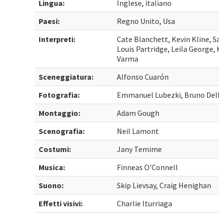
Lingua:
Inglese, italiano
Paesi:
Regno Unito, Usa
Interpreti:
Cate Blanchett, Kevin Kline, S
Louis Partridge, Leila George,
Varma
Sceneggiatura:
Alfonso Cuarón
Fotografia:
Emmanuel Lubezki, Bruno Del
Montaggio:
Adam Gough
Scenografia:
Neil Lamont
Costumi:
Jany Temime
Musica:
Finneas O’Connell
Suono:
Skip Lievsay, Craig Henighan
Effetti visivi:
Charlie Iturriaga