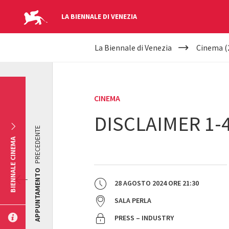
LA BIENNALE DI VENEZIA
YOUR
Salta al contenuto principale
La Biennale di Venezia
Cinema (
ARE
HERE
CINEMA
DISCLAIMER 1-
PRECEDENTE
BIENNALE CINEMA
APPUNTAMENTO
28 AGOSTO 2024
ORE
21:30
SALA PERLA
PRESS – INDUSTRY