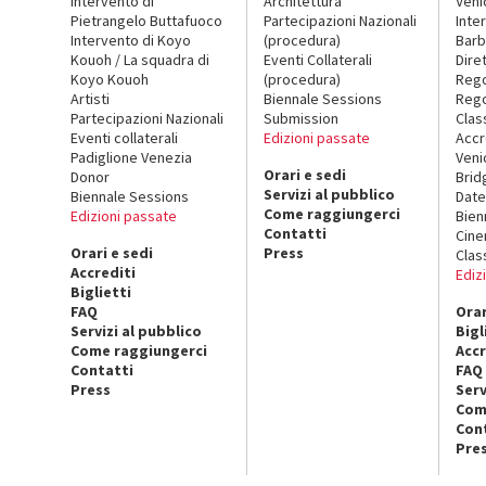
Intervento di
Architettura
Veni
Pietrangelo Buttafuoco
Partecipazioni Nazionali
Inte
Intervento di Koyo
(procedura)
Barb
Kouoh / La squadra di
Eventi Collaterali
Dire
Koyo Kouoh
(procedura)
Reg
Artisti
Biennale Sessions
Rego
Partecipazioni Nazionali
Submission
Clas
Eventi collaterali
Edizioni passate
Accr
Padiglione Venezia
Veni
Orari e sedi
Donor
Brid
Servizi al pubblico
Biennale Sessions
Date
Come raggiungerci
Edizioni passate
Bien
Contatti
Cin
Orari e sedi
Press
Clas
Accrediti
Ediz
Biglietti
FAQ
Orar
Servizi al pubblico
Bigl
Come raggiungerci
Accr
Contatti
FAQ
Press
Serv
Com
Con
Pre