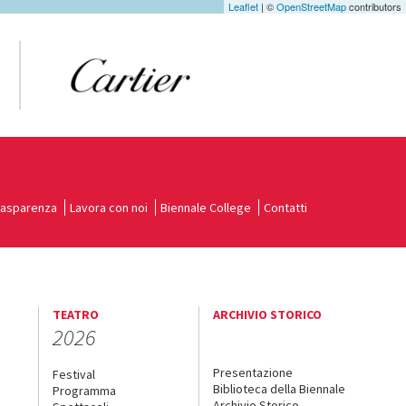
Leaflet
| ©
OpenStreetMap
contributors
rasparenza
Lavora con noi
Biennale College
Contatti
TEATRO
ARCHIVIO STORICO
2026
Presentazione
Festival
Biblioteca della Biennale
Programma
Archivio Storico