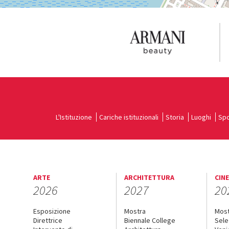
L'Istituzione
Cariche istituzionali
Storia
Luoghi
Spo
ARTE
ARCHITETTURA
CIN
2026
2027
20
Esposizione
Mostra
Mos
Direttrice
Biennale College
Sele