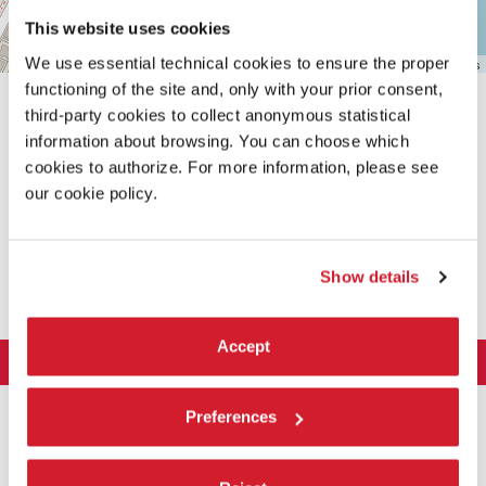
This website uses cookies
We use essential technical cookies to ensure the proper
Leaflet
| ©
OpenStreetMap
contributors
functioning of the site and, only with your prior consent,
third-party cookies to collect anonymous statistical
information about browsing. You can choose which
cookies to authorize. For more information, please see
our cookie policy.
CONDIVIDI SU
Show details
Accept
LA BIENNALE DI VENEZIA
L'Istituzione
ARTE 2026
Preferences
Cariche istituzionali
ARCHITETTURA 2027
Esposizione
Storia
Direttrice