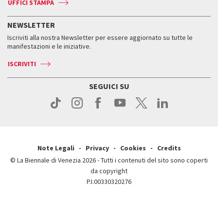
Accrediti
Edizioni passate
UFFICI STAMPA
ASAC DATI
Press
Accrediti
Press
Servizi al pubblico
Storia
FAQ
NEWSLETTER
Come raggiungerci
Orari e sedi
Servizi al pubblico
Iscriviti alla nostra Newsletter per essere aggiornato su tutte le
Contatti
Biglietti
Orari e sedi
Come raggiungerci
manifestazioni e le iniziative.
Press
Servizi al pubblico
News
Contatti
ISCRIVITI
Come raggiungerci
Servizi al pubblico
Press
Contatti
Come raggiungerci
SEGUICI SU
Press
Contatti
Press
Note Legali
Privacy
Cookies
Credits
© La Biennale di Venezia 2026 - Tutti i contenuti del sito sono coperti
da copyright
P.I.00330320276