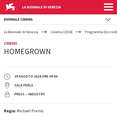
LA BIENNALE DI VENEZIA
BIENNALE CINEMA
YOUR
Salta al contenuto principale
ARE
La Biennale di Venezia
Cinema (2024)
Programma (Accredit
HERE
CINEMA
HOMEGROWN
29 AGOSTO 2024
ORE
09:00
SALA PERLA
PRESS – INDUSTRY
Regia:
Michael Premo