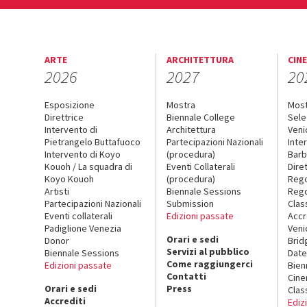
ARTE
ARCHITETTURA
CIN
2026
2027
20
Esposizione
Mostra
Mos
Direttrice
Biennale College
Sele
Intervento di
Architettura
Veni
Pietrangelo Buttafuoco
Partecipazioni Nazionali
Inte
Intervento di Koyo
(procedura)
Barb
Kouoh / La squadra di
Eventi Collaterali
Dire
Koyo Kouoh
(procedura)
Reg
Artisti
Biennale Sessions
Rego
Partecipazioni Nazionali
Submission
Clas
Eventi collaterali
Edizioni passate
Accr
Padiglione Venezia
Veni
Orari e sedi
Donor
Brid
Servizi al pubblico
Biennale Sessions
Date
Come raggiungerci
Edizioni passate
Bien
Contatti
Cin
Orari e sedi
Press
Clas
Accrediti
Ediz