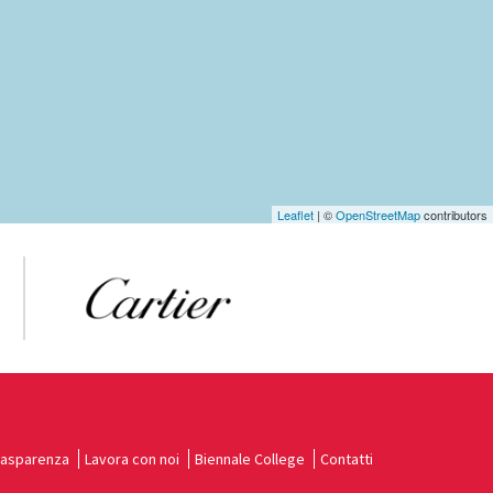
Leaflet
| ©
OpenStreetMap
contributors
rasparenza
Lavora con noi
Biennale College
Contatti