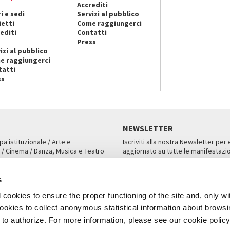
Accrediti
i e sedi
Servizi al pubblico
ietti
Come raggiungerci
editi
Contatti
Press
izi al pubblico
e raggiungerci
tatti
ss
NEWSLETTER
pa istituzionale / Arte e
Iscriviti alla nostra Newsletter per
 / Cinema / Danza, Musica e Teatro
aggiornato su tutte le manifestazio
an, San Marco 1364/A, Venezia
iniziative.
AMPA
ISCRIVITI
s
cookies to ensure the proper functioning of the site and, only wi
 cookies to collect anonymous statistical information about brows
o authorize. For more information, please see our cookie policy
Note Legali
Privacy
Cookies
Credits