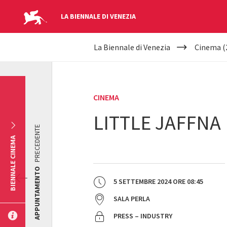
LA BIENNALE DI VENEZIA
YOUR
Salta al contenuto principale
La Biennale di Venezia
Cinema (
ARE
HERE
CINEMA
LITTLE JAFFNA
PRECEDENTE
BIENNALE CINEMA
APPUNTAMENTO
5 SETTEMBRE 2024
ORE
08:45
SALA PERLA
PRESS – INDUSTRY