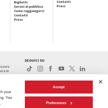
Contatti
Biglietti
Press
Servizi al pubblico
Come raggiungerci
Contatti
Press
SEGUICI SU
 essere
ni e le
Accept
th your
ing. You
Preferences
.