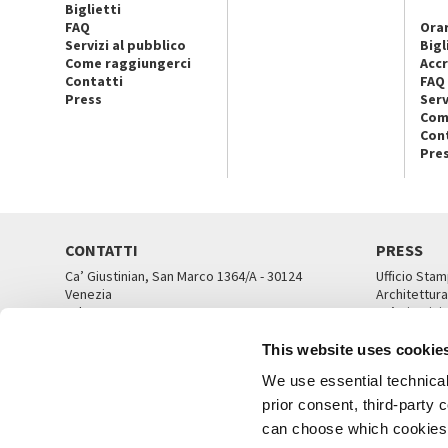
Biglietti
FAQ
Orar
Servizi al pubblico
Bigl
Come raggiungerci
Accr
Contatti
FAQ
Press
Serv
Com
Con
Pre
CONTATTI
PRESS
Ca’ Giustinian, San Marco 1364/A - 30124
Ufficio Stam
Venezia
Architettura
Tel. 041 5218711
Ca’ Giustini
email info@labiennale.org
UFFICI ST
This website uses cookie
TUTTI I CONTATTI
We use essential technical 
prior consent, third-party
can choose which cookies t