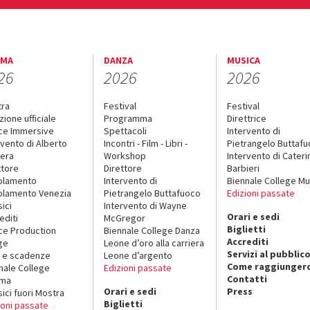
EMA
DANZA
MUSICA
26
2026
2026
tra
Festival
Festival
zione ufficiale
Programma
Direttrice
ce Immersive
Spettacoli
Intervento di
rvento di Alberto
Incontri - Film - Libri -
Pietrangelo Buttaf
era
Workshop
Intervento di Cateri
ttore
Direttore
Barbieri
olamento
Intervento di
Biennale College Mu
lamento Venezia
Pietrangelo Buttafuoco
Edizioni passate
sici
Intervento di Wayne
Orari e sedi
editi
McGregor
Biglietti
ce Production
Biennale College Danza
Accrediti
ge
Leone d’oro alla carriera
Servizi al pubblic
 e scadenze
Leone d’argento
Come raggiungerc
nale College
Edizioni passate
Contatti
ema
Orari e sedi
Press
sici fuori Mostra
Biglietti
ioni passate