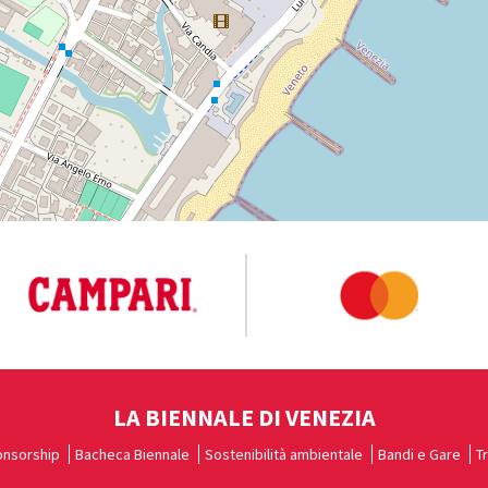
LA BIENNALE DI VENEZIA
nsorship
Bacheca Biennale
Sostenibilità ambientale
Bandi e Gare
T