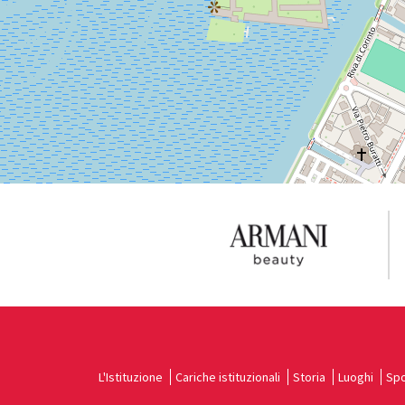
Vedi
su
Google
Maps
L'Istituzione
Cariche istituzionali
Storia
Luoghi
Spo