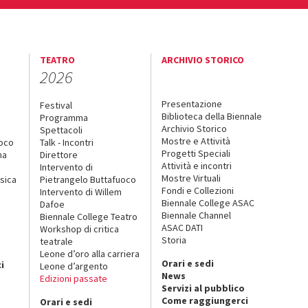
TEATRO
ARCHIVIO STORICO
2026
Presentazione
Festival
Biblioteca della Biennale
Programma
Archivio Storico
Spettacoli
Mostre e Attività
uoco
Talk - Incontri
Progetti Speciali
na
Direttore
Attività e incontri
Intervento di
Mostre Virtuali
sica
Pietrangelo Buttafuoco
Fondi e Collezioni
Intervento di Willem
Biennale College ASAC
Dafoe
Biennale Channel
Biennale College Teatro
ASAC DATI
Workshop di critica
Storia
teatrale
o
Leone d’oro alla carriera
Orari e sedi
i
Leone d’argento
News
Edizioni passate
Servizi al pubblico
Come raggiungerci
Orari e sedi