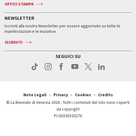
Accrediti
Edizioni passate
UFFICI STAMPA
ASAC DATI
Press
Accrediti
Press
Servizi al pubblico
Storia
FAQ
NEWSLETTER
Come raggiungerci
Orari e sedi
Servizi al pubblico
Iscriviti alla nostra Newsletter per essere aggiornato su tutte le
Contatti
Biglietti
Orari e sedi
Come raggiungerci
manifestazioni e le iniziative.
Press
Servizi al pubblico
News
Contatti
ISCRIVITI
Come raggiungerci
Servizi al pubblico
Press
Contatti
Come raggiungerci
SEGUICI SU
Press
Contatti
Press
Note Legali
Privacy
Cookies
Credits
© La Biennale di Venezia 2026 - Tutti i contenuti del sito sono coperti
da copyright
P.I.00330320276