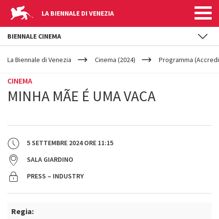
LA BIENNALE DI VENEZIA
BIENNALE CINEMA
YOUR
Salta al contenuto principale
ARE
La Biennale di Venezia
Cinema (2024)
Programma (Accredit
HERE
CINEMA
MINHA MÃE É UMA VACA
5 SETTEMBRE 2024
ORE
11:15
SALA GIARDINO
PRESS – INDUSTRY
Regia: