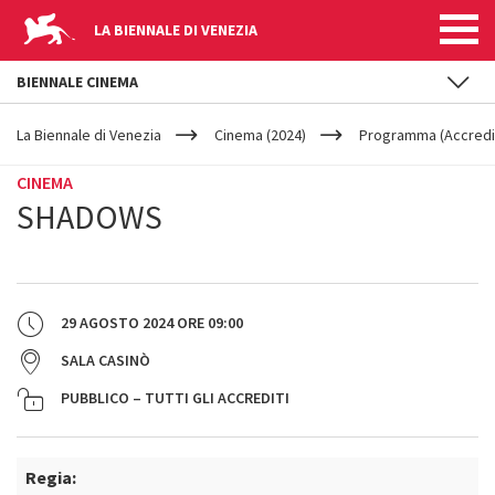
LA BIENNALE DI VENEZIA
BIENNALE CINEMA
YOUR
Salta al contenuto principale
ARE
La Biennale di Venezia
Cinema (2024)
Programma (Accredit
HERE
CINEMA
SHADOWS
29 AGOSTO 2024
ORE
09:00
SALA CASINÒ
PUBBLICO – TUTTI GLI ACCREDITI
Regia: