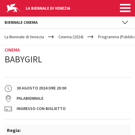
LA BIENNALE DI VENEZIA
BIENNALE CINEMA
YOUR
Salta al contenuto principale
ARE
La Biennale di Venezia
Cinema (2024)
Programma (Pubblic
HERE
CINEMA
BABYGIRL
30 AGOSTO 2024
ORE
20:00
PALABIENNALE
INGRESSO CON BIGLIETTO
Regia: