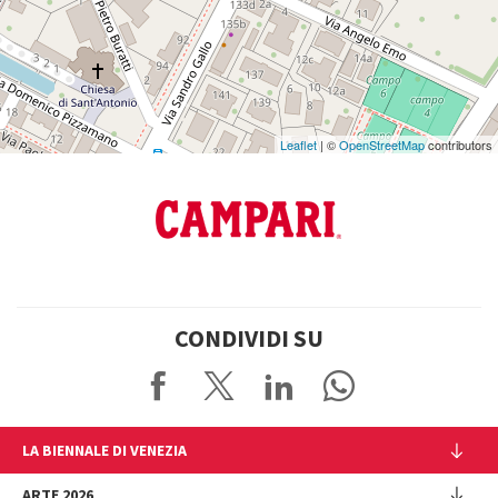
Google
Maps
Leaflet
| ©
OpenStreetMap
contributors
CONDIVIDI SU
LA BIENNALE DI VENEZIA
L'Istituzione
ARTE 2026