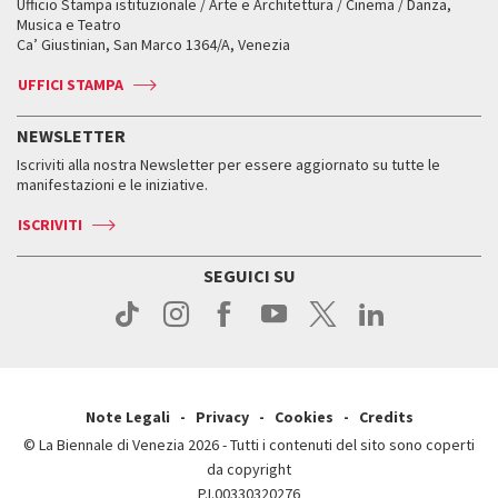
Ufficio Stampa istituzionale / Arte e Architettura / Cinema / Danza,
Fondi e Collezioni
Servizi al pubblico
Servizi al pubblico
Orari e sedi
Leone d’oro alla carriera
Musica e Teatro
Biennale College ASAC
Come raggiungerci
Orari e sedi
Come raggiungerci
Ca’ Giustinian, San Marco 1364/A, Venezia
Biglietti
Leone d’argento
Biennale Channel
Contatti
Biglietti
Contatti
Accrediti
Edizioni passate
UFFICI STAMPA
ASAC DATI
Press
Accrediti
Press
Servizi al pubblico
Storia
FAQ
NEWSLETTER
Come raggiungerci
Orari e sedi
Servizi al pubblico
Iscriviti alla nostra Newsletter per essere aggiornato su tutte le
Contatti
Biglietti
Orari e sedi
Come raggiungerci
manifestazioni e le iniziative.
Press
Servizi al pubblico
News
Contatti
ISCRIVITI
Come raggiungerci
Servizi al pubblico
Press
Contatti
Come raggiungerci
SEGUICI SU
Press
Contatti
Press
Note Legali
Privacy
Cookies
Credits
© La Biennale di Venezia 2026 - Tutti i contenuti del sito sono coperti
da copyright
P.I.00330320276