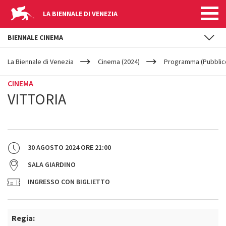
LA BIENNALE DI VENEZIA
BIENNALE CINEMA
YOUR
Salta al contenuto principale
ARE
La Biennale di Venezia
Cinema (2024)
Programma (Pubblic
HERE
CINEMA
VITTORIA
30 AGOSTO 2024
ORE
21:00
SALA GIARDINO
INGRESSO CON BIGLIETTO
Regia: