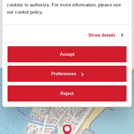
cookies to authorize. For more information, please see
our cookie policy.
Show details
Accept
SALA
Preferences
+
GIARDINO
−
LUNGOMARE
MARCONI
Reject
30126
LIDO
DI
VENEZIA
TEL.
0415218711
info@labiennale.org