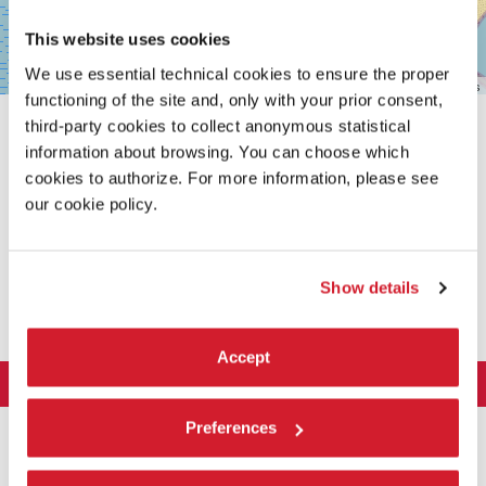
This website uses cookies
We use essential technical cookies to ensure the proper
Leaflet
| ©
OpenStreetMap
contributors
functioning of the site and, only with your prior consent,
third-party cookies to collect anonymous statistical
information about browsing. You can choose which
cookies to authorize. For more information, please see
our cookie policy.
CONDIVIDI SU
Show details
Accept
LA BIENNALE DI VENEZIA
L'Istituzione
ARTE 2026
Preferences
Cariche istituzionali
ARCHITETTURA 2027
Esposizione
Storia