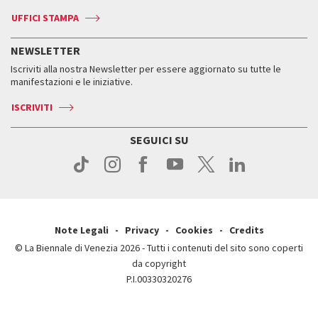
Biennale Channel
Contatti
Biglietti
Contatti
Accrediti
Edizioni passate
UFFICI STAMPA
ASAC DATI
Press
Accrediti
Press
Servizi al pubblico
Storia
FAQ
NEWSLETTER
Come raggiungerci
Orari e sedi
Servizi al pubblico
Iscriviti alla nostra Newsletter per essere aggiornato su tutte le
Contatti
Biglietti
Orari e sedi
Come raggiungerci
manifestazioni e le iniziative.
Press
Servizi al pubblico
News
Contatti
ISCRIVITI
Come raggiungerci
Servizi al pubblico
Press
Contatti
Come raggiungerci
SEGUICI SU
Press
Contatti
Press
Note Legali
Privacy
Cookies
Credits
© La Biennale di Venezia 2026 - Tutti i contenuti del sito sono coperti
da copyright
P.I.00330320276