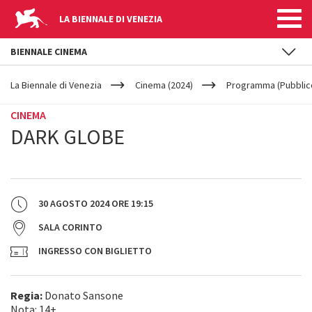
LA BIENNALE DI VENEZIA
BIENNALE CINEMA
YOUR
Salta al contenuto principale
ARE
La Biennale di Venezia
Cinema (2024)
Programma (Pubblic
HERE
CINEMA
DARK GLOBE
30 AGOSTO 2024
ORE
19:15
SALA CORINTO
INGRESSO CON BIGLIETTO
Regia:
Donato Sansone
Nota: 14+