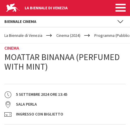
LA BIENNALE DI VENEZIA
BIENNALE CINEMA
YOUR
Salta al contenuto principale
ARE
La Biennale di Venezia
Cinema (2024)
Programma (Pubblic
HERE
CINEMA
MOATTAR BINANAA (PERFUMED
WITH MINT)
5 SETTEMBRE 2024
ORE
13:45
SALA PERLA
INGRESSO CON BIGLIETTO