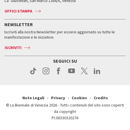
Ca’ Giustinian, San Marco 1364/A, Venezia
Biglietti
Leone d’argento
Biennale Channel
Contatti
Biglietti
Contatti
Accrediti
Edizioni passate
UFFICI STAMPA
ASAC DATI
Press
Accrediti
Press
Servizi al pubblico
Storia
FAQ
NEWSLETTER
Come raggiungerci
Orari e sedi
Servizi al pubblico
Iscriviti alla nostra Newsletter per essere aggiornato su tutte le
Contatti
Biglietti
Orari e sedi
Come raggiungerci
manifestazioni e le iniziative.
Press
Servizi al pubblico
News
Contatti
ISCRIVITI
Come raggiungerci
Servizi al pubblico
Press
Contatti
Come raggiungerci
SEGUICI SU
Press
Contatti
Press
Note Legali
Privacy
Cookies
Credits
© La Biennale di Venezia 2026 - Tutti i contenuti del sito sono coperti
da copyright
P.I.00330320276