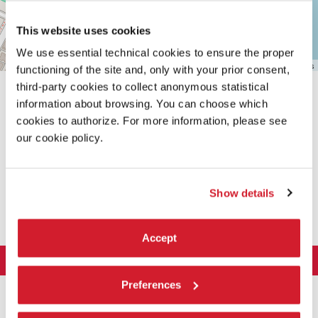
This website uses cookies
We use essential technical cookies to ensure the proper
Leaflet
| ©
OpenStreetMap
contributors
functioning of the site and, only with your prior consent,
third-party cookies to collect anonymous statistical
information about browsing. You can choose which
cookies to authorize. For more information, please see
our cookie policy.
CONDIVIDI SU
Show details
Accept
LA BIENNALE DI VENEZIA
L'Istituzione
Preferences
ARTE 2026
Cariche istituzionali
ARCHITETTURA 2027