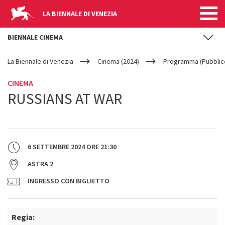
LA BIENNALE DI VENEZIA
BIENNALE CINEMA
YOUR
Salta al contenuto principale
ARE
La Biennale di Venezia
Cinema (2024)
Programma (Pubblic
HERE
CINEMA
RUSSIANS AT WAR
6 SETTEMBRE 2024
ORE
21:30
ASTRA 2
INGRESSO CON BIGLIETTO
Regia: