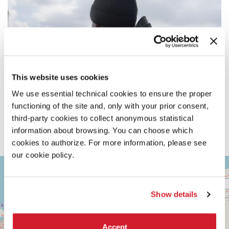
This website uses cookies
We use essential technical cookies to ensure the proper
functioning of the site and, only with your prior consent,
third-party cookies to collect anonymous statistical
information about browsing. You can choose which
cookies to authorize. For more information, please see
our cookie policy.
ASTRA
+
2
−
Via
Show details
Corfù,
9
30126
Lido
Accept