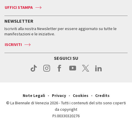
Biennale Channel
Contatti
Biglietti
Contatti
Accrediti
Edizioni passate
UFFICI STAMPA
ASAC DATI
Press
Accrediti
Press
Servizi al pubblico
Storia
FAQ
NEWSLETTER
Come raggiungerci
Orari e sedi
Servizi al pubblico
Iscriviti alla nostra Newsletter per essere aggiornato su tutte le
Contatti
Biglietti
Orari e sedi
Come raggiungerci
manifestazioni e le iniziative.
Press
Servizi al pubblico
News
Contatti
ISCRIVITI
Come raggiungerci
Servizi al pubblico
Press
Contatti
Come raggiungerci
SEGUICI SU
Press
Contatti
Press
Note Legali
Privacy
Cookies
Credits
© La Biennale di Venezia 2026 - Tutti i contenuti del sito sono coperti
da copyright
P.I.00330320276