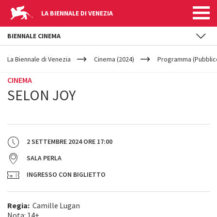
LA BIENNALE DI VENEZIA
BIENNALE CINEMA
YOUR
Salta al contenuto principale
ARE
La Biennale di Venezia
Cinema (2024)
Programma (Pubblic
HERE
CINEMA
SELON JOY
2 SETTEMBRE 2024
ORE
17:00
SALA PERLA
INGRESSO CON BIGLIETTO
Regia:
Camille Lugan
Nota: 14+