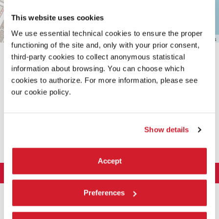
This website uses cookies
We use essential technical cookies to ensure the proper
Leaflet
| ©
OpenStreetMap
contributors
functioning of the site and, only with your prior consent,
third-party cookies to collect anonymous statistical
information about browsing. You can choose which
cookies to authorize. For more information, please see
our cookie policy.
CONDIVIDI SU
Show details
Accept
LA BIENNALE DI VENEZIA
L'Istituzione
ARTE 2026
Preferences
Cariche istituzionali
ARCHITETTURA 2027
Esposizione
Storia