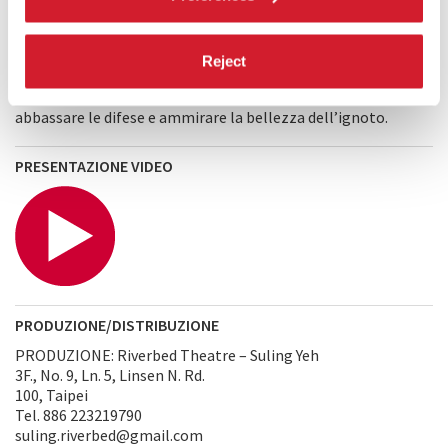
nella relativa quiete delle strade, normalmente molto
trafficate, tanto che allontanandomi dal ritmo incessante
del vivere mi sono accorto della meraviglia della vita. Passa
Reject
una nuvola. Soffia il vento. Il mondo si nutre.
A Simple Silence
è un veicolo per lasciarsi andare, un’opportunità per
abbassare le difese e ammirare la bellezza dell’ignoto.
PRESENTAZIONE VIDEO
PRODUZIONE/DISTRIBUZIONE
PRODUZIONE: Riverbed Theatre – Suling Yeh
3F., No. 9, Ln. 5, Linsen N. Rd.
100, Taipei
Tel. 886 223219790
suling.riverbed@gmail.com