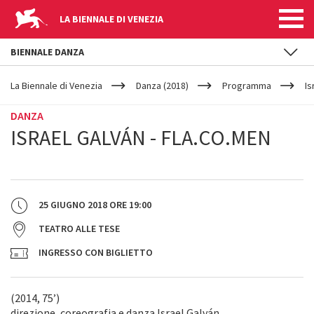
LA BIENNALE DI VENEZIA
BIENNALE DANZA
YOUR
Salta al contenuto principale
ARE
La Biennale di Venezia
Danza (2018)
Programma
Is
HERE
DANZA
ISRAEL GALVÁN - FLA.CO.MEN
25 GIUGNO 2018
ORE
19:00
TEATRO ALLE TESE
INGRESSO CON BIGLIETTO
(2014, 75’)
direzione, coreografia e danza Israel Galván