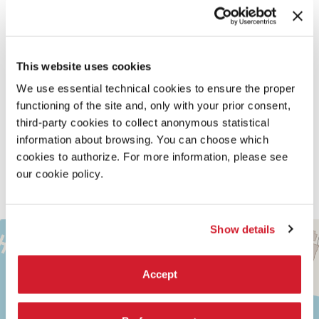
DESCRIZIONE
Amare il flamenco, sentirlo, vibrare ai suoi
compás
è di molti.
Capirlo a fondo, conoscerlo davvero è di pochi. È un mondo di
This website uses cookies
cultura orale, popolare, di strada, immenso, che arriva
We use essential technical cookies to ensure the proper
diretto e forte ma che richiede una vita per coglierne appieno
functioning of the site and, only with your prior consent,
le sfumature, rispettarlo e magari poi personalizzarlo,
third-party cookies to collect anonymous statistical
valicando confini e stili, come è il caso di Israel Galván.
I generi e i ritmi – i
palos
– flamenchi sono quasi infiniti.
information about browsing. You can choose which
Galván, figlio d’arte, è in grado di giocarci indossando gesti
cookies to authorize. For more information, please see
maschili e anche femminili con naturalezza e libertà tutte
our cookie policy.
contemporanee, senza mai dimenticare la grandezza della
tradizione.
TEATRO
Show details
+
ALLE
TESE
−
Accept
SESTIERE
CASTELLO
CAMPO
DELLA