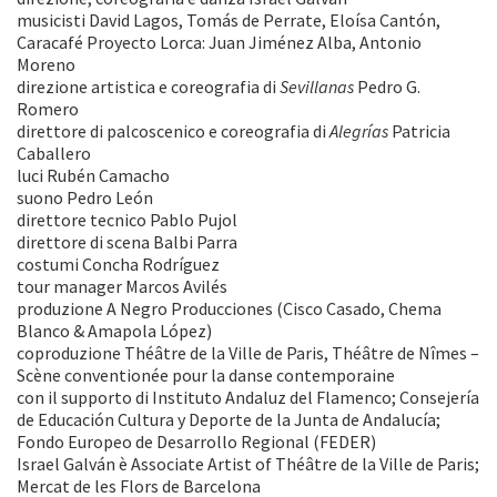
musicisti David Lagos, Tomás de Perrate, Eloísa Cantón,
Caracafé Proyecto Lorca: Juan Jiménez Alba, Antonio
Moreno
direzione artistica e coreografia di
Sevillanas
Pedro G.
Romero
direttore di palcoscenico e coreografia di
Alegrías
Patricia
Caballero
luci Rubén Camacho
suono Pedro León
direttore tecnico Pablo Pujol
direttore di scena Balbi Parra
costumi Concha Rodríguez
tour manager Marcos Avilés
produzione A Negro Producciones (Cisco Casado, Chema
Blanco & Amapola López)
coproduzione Théâtre de la Ville de Paris, Théâtre de Nîmes –
Scène conventionée pour la danse contemporaine
con il supporto di Instituto Andaluz del Flamenco; Consejería
de Educación Cultura y Deporte de la Junta de Andalucía;
Fondo Europeo de Desarrollo Regional (FEDER)
Israel Galván è Associate Artist of Théâtre de la Ville de Paris;
Mercat de les Flors de Barcelona