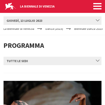
LA BIENNALE DI VENEZIA
BIENNALE DANZA
GIOVEDÌ, 13 LUGLIO 2023
YOUR
Salta al contenuto principale
ARE
La Biennale di Venezia
Danza (2023)
Biennale Danza 2023
HERE
PROGRAMMA
TUTTE LE SEDI
INVIA