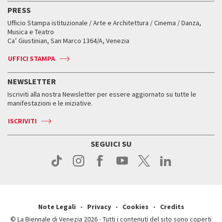
Edizioni passate
Biennale College Teatro
PRESS
Mostre Virtuali
FAQ
Edizioni passate
Accrediti
Workshop di critica teatrale
Ufficio Stampa istituzionale / Arte e Architettura / Cinema / Danza,
Fondi e Collezioni
Servizi al pubblico
Servizi al pubblico
Orari e sedi
Leone d’oro alla carriera
Musica e Teatro
Biennale College ASAC
Come raggiungerci
Orari e sedi
Come raggiungerci
Ca’ Giustinian, San Marco 1364/A, Venezia
Biglietti
Leone d’argento
Biennale Channel
Contatti
Biglietti
Contatti
Accrediti
Edizioni passate
UFFICI STAMPA
ASAC DATI
Press
Accrediti
Press
Servizi al pubblico
Storia
FAQ
NEWSLETTER
Come raggiungerci
Orari e sedi
Servizi al pubblico
Iscriviti alla nostra Newsletter per essere aggiornato su tutte le
Contatti
Biglietti
Orari e sedi
Come raggiungerci
manifestazioni e le iniziative.
Press
Servizi al pubblico
News
Contatti
ISCRIVITI
Come raggiungerci
Servizi al pubblico
Press
Contatti
Come raggiungerci
SEGUICI SU
Press
Contatti
Press
Note Legali
Privacy
Cookies
Credits
© La Biennale di Venezia 2026 - Tutti i contenuti del sito sono coperti