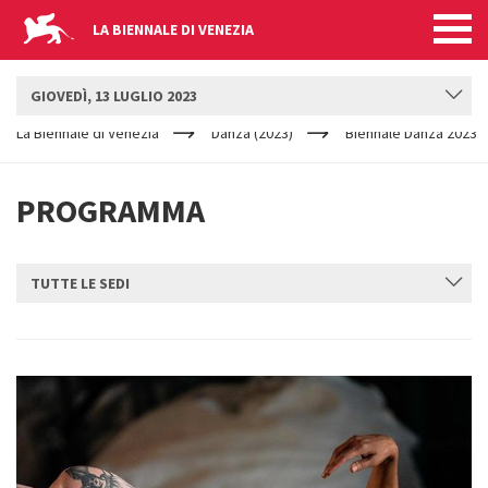
LA BIENNALE DI VENEZIA
BIENNALE DANZA
GIOVEDÌ, 13 LUGLIO 2023
YOUR
Salta al contenuto principale
ARE
La Biennale di Venezia
Danza (2023)
Biennale Danza 2023
HERE
PROGRAMMA
TUTTE LE SEDI
INVIA