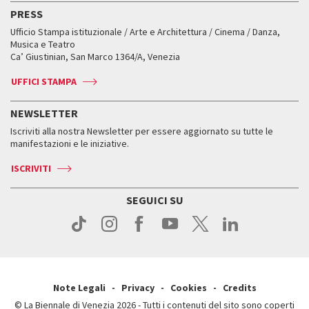
Edizioni passate
Biennale College Teatro
PRESS
Mostre Virtuali
FAQ
Edizioni passate
Accrediti
Workshop di critica teatrale
Ufficio Stampa istituzionale / Arte e Architettura / Cinema / Danza,
Fondi e Collezioni
Servizi al pubblico
Servizi al pubblico
Orari e sedi
Leone d’oro alla carriera
Musica e Teatro
Biennale College ASAC
Come raggiungerci
Orari e sedi
Come raggiungerci
Ca’ Giustinian, San Marco 1364/A, Venezia
Biglietti
Leone d’argento
Biennale Channel
Contatti
Biglietti
Contatti
Accrediti
Edizioni passate
UFFICI STAMPA
ASAC DATI
Press
Accrediti
Press
Servizi al pubblico
Storia
FAQ
NEWSLETTER
Come raggiungerci
Orari e sedi
Servizi al pubblico
Iscriviti alla nostra Newsletter per essere aggiornato su tutte le
Contatti
Biglietti
Orari e sedi
Come raggiungerci
manifestazioni e le iniziative.
Press
Servizi al pubblico
News
Contatti
ISCRIVITI
Come raggiungerci
Servizi al pubblico
Press
Contatti
Come raggiungerci
SEGUICI SU
Press
Contatti
Press
Note Legali
Privacy
Cookies
Credits
© La Biennale di Venezia 2026 - Tutti i contenuti del sito sono coperti