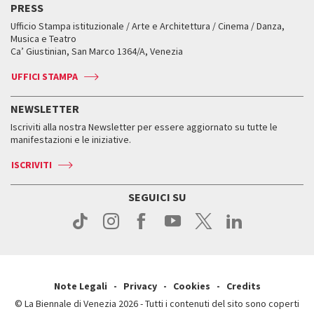
Edizioni passate
Biennale College Teatro
PRESS
Mostre Virtuali
FAQ
Edizioni passate
Accrediti
Workshop di critica teatrale
Ufficio Stampa istituzionale / Arte e Architettura / Cinema / Danza,
Fondi e Collezioni
Servizi al pubblico
Servizi al pubblico
Orari e sedi
Leone d’oro alla carriera
Musica e Teatro
Biennale College ASAC
Come raggiungerci
Orari e sedi
Come raggiungerci
Ca’ Giustinian, San Marco 1364/A, Venezia
Biglietti
Leone d’argento
Biennale Channel
Contatti
Biglietti
Contatti
Accrediti
Edizioni passate
UFFICI STAMPA
ASAC DATI
Press
Accrediti
Press
Servizi al pubblico
Storia
FAQ
NEWSLETTER
Come raggiungerci
Orari e sedi
Servizi al pubblico
Iscriviti alla nostra Newsletter per essere aggiornato su tutte le
Contatti
Biglietti
Orari e sedi
Come raggiungerci
manifestazioni e le iniziative.
Press
Servizi al pubblico
News
Contatti
ISCRIVITI
Come raggiungerci
Servizi al pubblico
Press
Contatti
Come raggiungerci
SEGUICI SU
Press
Contatti
Press
Note Legali
Privacy
Cookies
Credits
© La Biennale di Venezia 2026 - Tutti i contenuti del sito sono coperti