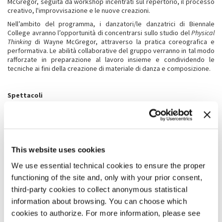
McGregor, seguita da workshop incentrati sul repertorio, il processo
creativo, l'improvvisazione e le nuove creazioni.
Nell’ambito del programma, i danzatori/le danzatrici di Biennale
College avranno l’opportunità di concentrarsi sullo studio del
Physical
Thinking
di Wayne McGregor, attraverso la pratica coreografica e
performativa. Le abilità collaborative del gruppo verranno in tal modo
rafforzate in preparazione al lavoro insieme e condividendo le
tecniche ai fini della creazione di materiale di danza e composizione.
Spettacoli
Nell'ambito del 18. Festival Internazionale di Danza Contemporanea
della Biennale di Venezia, Biennale College presenterà i lavori in una
serie di contesti, dalle condivisioni sul palcoscenico agli eventi site
specific e alle prove aperte.
Selezione e annuncio
This website uses cookies
La selezione è aperta a partecipanti provenienti da tutto il mondo.
Cerchiamo giovani danzatori/danzatrici (+18 > 28 anni) con almeno tre
We use essential technical cookies to ensure the proper
anni di formazione professionale (o equivalente) nella danza ad alto
functioning of the site and, only with your prior consent,
livello tecnico e, soprattutto, che siano creativamente curiosi/e,
audaci e aperti/e.
third-party cookies to collect anonymous statistical
information about browsing. You can choose which
cookies to authorize. For more information, please see
CONDIZIONI E MODALITÀ DI PARTECIPAZIONE