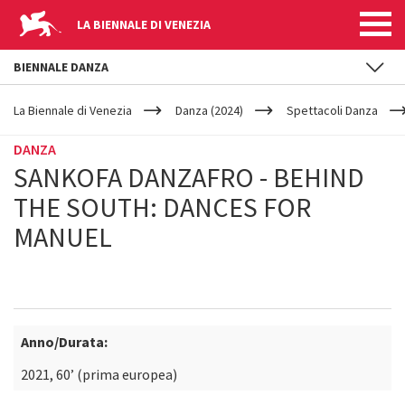
LA BIENNALE DI VENEZIA
BIENNALE DANZA
YOUR
Salta al contenuto principale
ARE
La Biennale di Venezia
Danza (2024)
Spettacoli Danza
HERE
DANZA
SANKOFA DANZAFRO - BEHIND
THE SOUTH: DANCES FOR
MANUEL
Anno/Durata:
2021, 60’ (prima europea)