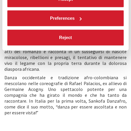
DESCRIZIONE
Preferences
Debutta in prima europea alla Biennale Danza
Behind the
South: Dances for Manuel
, della compagnia afro-colombiana
Sankofa Danzafro. Un omaggio allo scrittore colombiano
Reject
Manuel Zapata Olivella e alla sua opera più famosa,
Changó,
el gran putas
, lo spettacolo riprende la struttura in cinque
atti del romanzo e racconta in un susseguirsi di nascite
miracolose, ribellioni e presagi, il tentativo di mantenere
vivo il legame con la propria terra durante la dolorosa
diaspora africana.
Danza occidentale e tradizione afro-colombiana si
mescolano nelle coreografie di Rafael Palacios, ex allievo di
Germaine Acogny. Uno spettacolo potente per una
compagnia che ha girato il mondo e che ha tanto da
raccontare. In Italia per la prima volta, Sankofa Danzafro,
come dice il suo motto, “danza per essere ascoltata e non
per essere vista!”