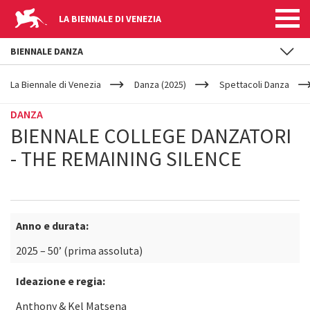
LA BIENNALE DI VENEZIA
BIENNALE DANZA
YOUR
Salta al contenuto principale
ARE
La Biennale di Venezia
Danza (2025)
Spettacoli Danza
HERE
DANZA
BIENNALE COLLEGE DANZATORI
- THE REMAINING SILENCE
Anno e durata:
2025 – 50’ (prima assoluta)
Ideazione e regia:
Anthony & Kel Matsena