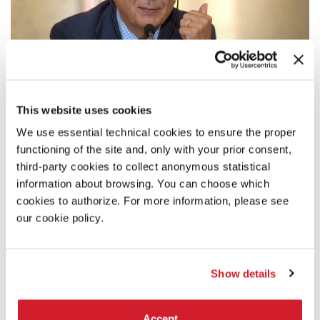
This website uses cookies
We use essential technical cookies to ensure the proper
IL PRESIDENTE
functioning of the site and, only with your prior consent,
PAOLO BARATTA
third-party cookies to collect anonymous statistical
information about browsing. You can choose which
“Il programma si concentra in particolare sulle
cookies to authorize. For more information, please see
suggestioni provenienti da una parte del mondo, l’Est, il
our cookie policy.
grande Oriente. Per la Biennale si tratta di scelte
importanti ai fini di una qualificazione del suo ruolo di
luogo di ricerca.”
Show details
Accept