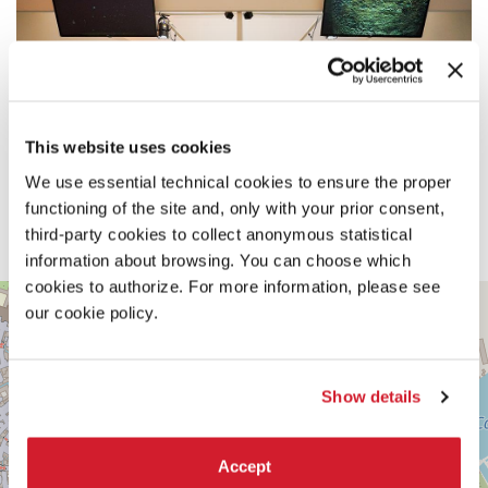
This website uses cookies
We use essential technical cookies to ensure the proper
functioning of the site and, only with your prior consent,
third-party cookies to collect anonymous statistical
information about browsing. You can choose which
cookies to authorize. For more information, please see
ARSENALE
+
our cookie policy.
SESTIERE
−
CASTELLO
CAMPO
DELLA
Show details
TANA
2169/F
30122
VENEZIA
Accept
TEL.