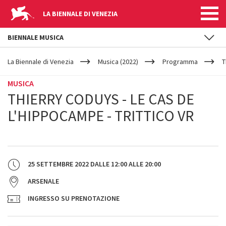
LA BIENNALE DI VENEZIA
BIENNALE MUSICA
YOUR
Salta al contenuto principale
ARE
La Biennale di Venezia
Musica (2022)
Programma
T
HERE
MUSICA
THIERRY CODUYS - LE CAS DE
L'HIPPOCAMPE - TRITTICO VR
25 SETTEMBRE 2022
DALLE
12:00
ALLE
20:00
ARSENALE
INGRESSO SU PRENOTAZIONE