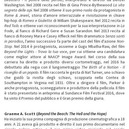
Washington. Nel 2008 recita nel film di Gina Prince-Bythewood
La vita
segreta delle api
. Nel 2008 ottiene il suo primo ruolo da protagonista in
Rome & Jewel
, storia d'amore interrazziale e rivisitazione in chiave
hip-hop di
Romeo e Giulietta
di William Shakespeare. Nel 2012 recita in
Red Tails
e ottiene vari riconoscimenti per la sua interpretazione in
La
frode
, al fianco di Richard Gere e Susan Sarandon. Nel 2013 recita al
fianco di Rooney Mara e Casey Affleck nel film drammatico
Senza santi
in paradiso
, l'anno successivo fa parte del cast del film d'azione
Non-
Stop
. Nel 2014 è protagonista, assieme a Gugu Mbatha-Raw, del film
Beyond the Lights - Trova la tua voce
, per cui ottiene una candidatura
come miglior attore al NAACP Image Award. Nel corso della sua
carriera ha diretto e prodotto diversi cortometraggi, nel 2016 ha
debuttato alla regia con il lungometraggio
The Birth of a Nation - Il
risveglio di un popolo
. Il film racconta le gesta di Nat Turner, uno schiavo
che guidò la rivolta degli schiavi, scoppiata nella Contea di
Southampton in Virginia nel 1831. Oltre a dirigere il film, Parker è
anche protagonista, sceneggiatore e produttore della pellicola. Il film
è stato presentato in anteprima al Sundance Film Festival 2016, dove
ha vinto il Premio del pubblico e il Gran premio della giuria.
Graeme A. Scott (
Beyond the Beach: The Hell and the Hope)
Ha iniziato la sua prima compagnia di produzione cinematografica a 18
anni. A 21 aveva già prodotto e diretto il suo primo documentario nel