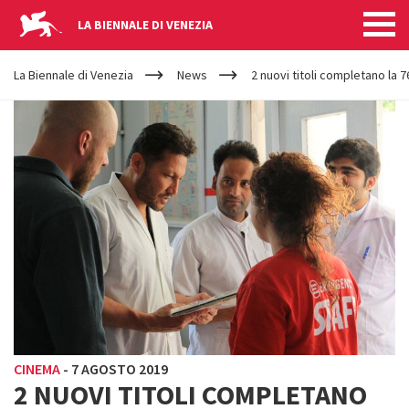
LA BIENNALE DI VENEZIA
YOUR
Salta al contenuto principale
ARE
La Biennale di Venezia
News
2 nuovi titoli completano la 
HERE
CINEMA
-
7 AGOSTO 2019
2 NUOVI TITOLI COMPLETANO