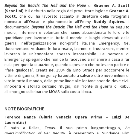
Beyond the Beach: The Hell and the Hope
di
Graeme A. Scott
(Sconfini)
è il debutto nella regia del produttore inglese
Graeme A.
Scott
, che qui ha lavorato accanto al direttore della fotografia
nominato all’Oscar e plurinominato all’Emmy
Buddy Squires
. Il
documentario
Beyond the Beach: The Hell and the Hope
ha seguito
medici, infermieri e volontari che hanno abbandonato le loro vite
quotidiane per lavorare in tutto il mondo in luoghi devastati dalla
guerra, nell’organizzazione non-profit italiana Emergency. Nel
documentario vediamo le loro risate, lacrime e frustrazioni, mentre
lavorano in un’atmosfera spesso insostenibile. Le persone di
Emergency spiegano che non ce la facevano a rimanere a casa a far
nulla per questa situazione, quando sapevano che potevano partire e
“fare qualcosa”. Creata nel 1994 da Gino Strada per soccorrere le
vittime di guerra, Emergency ha aiutato a salvare oltre nove milioni di
vite in tutto il mondo, dalle prime linee alle lontane sponde dove civili
innocenti e sfollati cercano rifugio, dal fronte di guerra di Kabul
all’impegno sulle barche MOAS sulla costa Libica.
NOTE BIOGRAFICHE
Terence Nance (Giuria Venezia Opera Prima – Luigi De
Laurentiis)
È nato a Dallas, Texas. Il suo primo lungometraggio,
An
Oversimplification of Her Beauty
, è presentato al Sundance Film