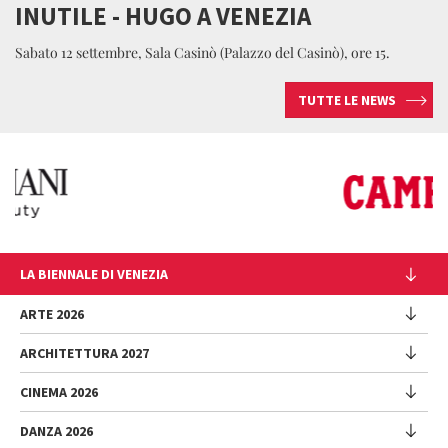
INUTILE - HUGO A VENEZIA
Sabato 12 settembre, Sala Casinò (Palazzo del Casinò), ore 15.
TUTTE LE NEWS
LA BIENNALE DI VENEZIA
L'Istituzione
ARTE 2026
Cariche istituzionali
ARCHITETTURA 2027
Esposizione
Storia
Direttrice
Luoghi
CINEMA 2026
Mostra
Intervento di Pietrangelo Buttafuoco
Sponsorship
Biennale College Architettura
DANZA 2026
Intervento di Koyo Kouoh / La squadra di Koyo Kouoh
Mostra
Bacheca Biennale
Partecipazioni Nazionali (procedura)