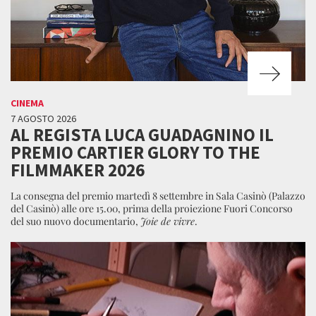
CINEMA
7 AGOSTO 2026
AL REGISTA LUCA GUADAGNINO IL
PREMIO CARTIER GLORY TO THE
FILMMAKER 2026
La consegna del premio martedì 8 settembre in Sala Casinò (Palazzo
del Casinò) alle ore 15.00, prima della proiezione Fuori Concorso
del suo nuovo documentario,
Joie de vivre
.