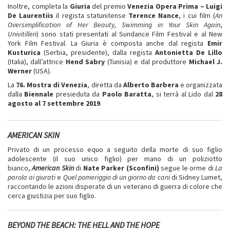
Inoltre, completa la
Giuria
del premio
Venezia Opera Prima – Luigi
De Laurentiis
il regista statunitense
Terence Nance
, i cui film (
An
Oversimplification of Her Beauty
, Swimming in Your Skin Again
,
Univitillen
) sono stati presentati al Sundance Film Festival e al New
York Film Festival. La Giuria è composta anche dal regista
Emir
Kusturica
(Serbia, presidente), dalla regista
Antonietta De Lillo
(Italia), dall’attrice
Hend Sabry
(Tunisia) e dal produttore
Michael J.
Werner
(USA).
La
76. Mostra di Venezia
, diretta da
Alberto Barbera
e organizzata
dalla
Biennale
presieduta da
Paolo Baratta
, si terrà al Lido dal
28
agosto al 7 settembre 2019
.
AMERICAN SKIN
Privato di un processo equo a seguito della morte di suo figlio
adolescente (il suo unico figlio) per mano di un poliziotto
bianco,
American Skin
di
Nate Parker (Sconfini)
segue le orme di
La
parola ai giurati
e
Quel pomeriggio di un giorno da cani
di Sidney Lumet,
raccontando le azioni disperate di un veterano di guerra di colore che
cerca giustizia per suo figlio.
BEYOND THE BEACH: THE HELL AND THE HOPE