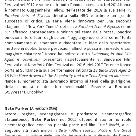
Festival nel 2012 e viene distribuito l’anno successivo. Nel 2014 Nance
è nominato Guggenheim Fellow. Nell’estate del 2018 la sua serie TV
Random Acts of Flyness
debutta sulla HBO e ottiene un grande
successo di critica. La serie viene rinnovata per una seconda
stagione. Il “New York Times” definisce
Random Acts of Flyness
come
“un affresco sorprendente e onirico sul tema della razza, ipnotico
emozionante e fuori dagli schemi” aggiungendo che la serie “tenta
continuamente di smontare e rimontare le idee dello spettatore,
mettere in dubbio le sue percezioni affinché possa infine vedere con
maggiore chiarezza.” Nance ha inoltre diretto
Swimming in Your Skin
Again
e
Univitillen
, presentati rispettivamente al Sundance Film
Festival e al New York Film Festival nel 2016. Nel 2017 Terence Nance
porta al Sundance la sua performance intitolata
18 Black Boys Ages 1-
18 Who Have Arrived at the Singularity and are Thus Spiritual Machines
.
Nance al momento sta lavorando intorno ai temi della guarigione,
della curiosità e dell’interdimensionalità. Risiede a Bedford-
Stuyvesant, Brooklyn.
Nate Parker (
American Skin
)
Attore, regista, sceneggiatore e produttore cinematografico
statunitense,
Nate Parker
nel 2005 ottiene il suo primo ruolo
cinematografico con una piccola parte nel film
Cruel World
, a cui
seguono altri ruoli minori in
Dirty - Affari sporchi
,
Pride
e
The Great
Debaters - Il potere della parola
, interpretato e diretto da Denzel