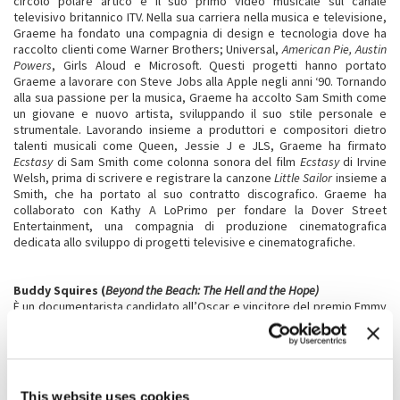
circolo polare artico e il suo primo video musicale sul canale
televisivo britannico ITV. Nella sua carriera nella musica e televisione,
Graeme ha fondato una compagnia di design e tecnologia dove ha
raccolto clienti come Warner Brothers; Universal,
American Pie, Austin
Powers
, Girls Aloud e Microsoft. Questi progetti hanno portato
Graeme a lavorare con Steve Jobs alla Apple negli anni ‘90. Tornando
alla sua passione per la musica, Graeme ha accolto Sam Smith come
un giovane e nuovo artista, sviluppando il suo stile personale e
strumentale. Lavorando insieme a produttori e compositori dietro
talenti musicali come Queen, Jessie J e JLS, Graeme ha firmato
Ecstasy
di Sam Smith come colonna sonora del film
Ecstasy
di Irvine
Welsh, prima di scrivere e registrare la canzone
Little Sailor
insieme a
Smith, che ha portato al suo contratto discografico. Graeme ha
collaborato con Kathy A LoPrimo per fondare la Dover Street
Entertainment, una compagnia di produzione cinematografica
dedicata allo sviluppo di progetti televisive e cinematografiche.
Buddy Squires (
Beyond the Beach: The Hell and the Hope)
È un documentarista candidato all’Oscar e vincitore del premio Emmy
per il suo lavoro da direttore della fotografia. I suoi riconoscimenti
includono sei film candidati all’Oscar e un film vincitore, e ventidue
film candidati all’Emmy, dieci dei quali hanno vinto la statuetta. Ha
ottenuto dieci candidature personali per l’Emmy e una vittoria. Nel
2007, Squires è stato onorato con l’International Documentary
This website uses cookies