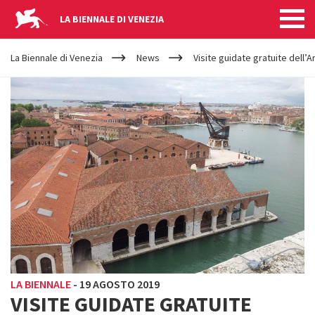
LA BIENNALE DI VENEZIA
YOUR
Salta al contenuto principale
ARE
La Biennale di Venezia
News
Visite guidate gratuite dell’
HERE
LA BIENNALE
-
19 AGOSTO 2019
VISITE GUIDATE GRATUITE