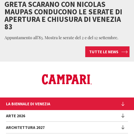
GRETA SCARANO CON NICOLAS
MAUPAS CONDUCONO LE SERATE DI
APERTURA E CHIUSURA DI VENEZIA
83
Appuntamento all’83. Mostra le serate del 2 e del 12 settembre.
TUTTE LE NEWS
LA BIENNALE DI VENEZIA
L'Istituzione
ARTE 2026
Cariche istituzionali
ARCHITETTURA 2027
Esposizione
Storia