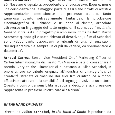
sé. Nessuno è uguale al precedente o al successivo. Eppure, non è
una coincidenza che la maggior parte di essi siano ritratti di artisti e
rappresentazioni appassionate del processo artistico. Tanto
generosa quanto selvaggiamente fantasiosa, la produzione
cinematografica di Schnabel è un dono al cinema, articolato
attraverso un linguaggio del tutto originale. Il suo nuovo film,
In the
Hand of Dante
, è il suo progetto più ambizioso. Come ha detto Martin
Scorsese quando gli è stato chiesto di descriverli, i film di Schnabel
sono «abbondanti, traboccanti e vibranti di vita, di pulsazioni.
Nell'inquadratura c'è sempre un di più da vedere, da sperimentare e
da sentire»”.
Arnaud Carrez
, Senior Vice President Chief Marketing Officer di
Cartier International, ha dichiarato: “La Maison è lieta di consegnare il
premio Glory to the Filmmaker di quest’anno a Julian Schnabel, in
onore al suo contributo originale all’industria cinematografica. La
creatività sfrenata di ciascuno dei suoi film ci introduce a mondi
affascinanti attraverso la sensibilità e il linguaggio visivo di un pittore.
Questo incontro tra sensibilità artistica e dedizione alla creazione
rappresenta un prezioso unicum caro alla Maison”.
IN THE HAND OF DANTE
Diretto da
Julian Schnabel
,
In the Hand of Dante
è prodotto da