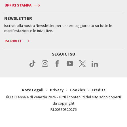
Biennale Channel
Contatti
Biglietti
Contatti
Accrediti
Edizioni passate
UFFICI STAMPA
ASAC DATI
Press
Accrediti
Press
Servizi al pubblico
Storia
FAQ
NEWSLETTER
Come raggiungerci
Orari e sedi
Servizi al pubblico
Iscriviti alla nostra Newsletter per essere aggiornato su tutte le
Contatti
Biglietti
Orari e sedi
Come raggiungerci
manifestazioni e le iniziative.
Press
Servizi al pubblico
News
Contatti
ISCRIVITI
Come raggiungerci
Servizi al pubblico
Press
Contatti
Come raggiungerci
SEGUICI SU
Press
Contatti
Press
Note Legali
Privacy
Cookies
Credits
© La Biennale di Venezia 2026 - Tutti i contenuti del sito sono coperti
da copyright
P.I.00330320276