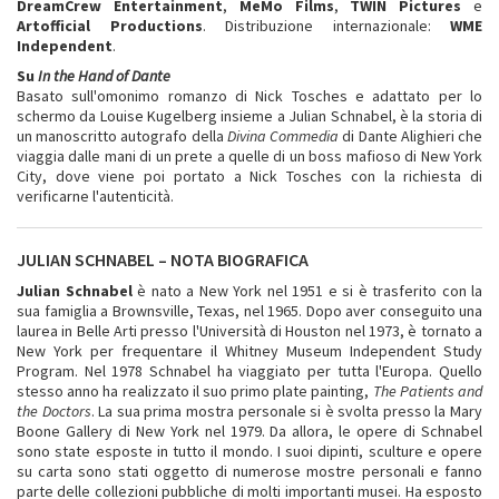
DreamCrew Entertainment
,
MeMo Films
,
TWIN Pictures
e
Artofficial Productions
. Distribuzione internazionale:
WME
Independent
.
Su
In the Hand of Dante
Basato sull'omonimo romanzo di Nick Tosches e adattato per lo
schermo da Louise Kugelberg insieme a Julian Schnabel, è la storia di
un manoscritto autografo della
Divina Commedia
di Dante Alighieri che
viaggia dalle mani di un prete a quelle di un boss mafioso di New York
City, dove viene poi portato a Nick Tosches con la richiesta di
verificarne l'autenticità.
JULIAN SCHNABEL – NOTA BIOGRAFICA
Julian Schnabel
è nato a New York nel 1951 e si è trasferito con la
sua famiglia a Brownsville, Texas, nel 1965. Dopo aver conseguito una
laurea in Belle Arti presso l'Università di Houston nel 1973, è tornato a
New York per frequentare il Whitney Museum Independent Study
Program. Nel 1978 Schnabel ha viaggiato per tutta l'Europa. Quello
stesso anno ha realizzato il suo primo plate painting,
The Patients and
the Doctors
. La sua prima mostra personale si è svolta presso la Mary
Boone Gallery di New York nel 1979. Da allora, le opere di Schnabel
sono state esposte in tutto il mondo. I suoi dipinti, sculture e opere
su carta sono stati oggetto di numerose mostre personali e fanno
parte delle collezioni pubbliche di molti importanti musei. Ha esposto