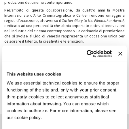
produzione del cinema contemporaneo.
Nell’ambito di questa collaborazione, da quattro anni la Mostra
Internazionale d’Arte Cinematografica e Cartier rendono omaggio a
registi d’eccezione, attraverso il
Cartier Glory to the Filmmaker Award
,
dedicato ad una personalità che abbia apportato notevoli innovazioni
nell’industria del cinema contemporaneo. La cerimonia di premiazione
che si svolge al Lido di Venezia rappresenta un’occasione unica per
celebrare il talento, la creatività e le emozioni.
L’arte e la cultura sono sempre state intimamente legate alla storia di
Cartier. Questa collaborazione con uno dei più rinomati eventi culturali
a livello internazionale si basa sugli impegni duraturi della Maison,
volti a preservare l’eredità culturale e a sostenere la produzione
artistica contemporanea.
This website uses cookies
We use essential technical cookies to ensure the proper
CONDIVIDI SU
functioning of the site and, only with your prior consent,
third-party cookies to collect anonymous statistical
information about browsing. You can choose which
cookies to authorize. For more information, please see
our cookie policy.
POTREBBE ANCHE