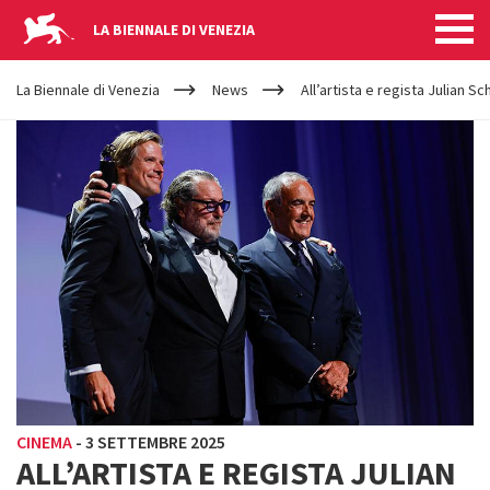
LA BIENNALE DI VENEZIA
YOUR
Salta al contenuto principale
ARE
La Biennale di Venezia
News
All’artista e regista Julian S
HERE
CINEMA
-
3 SETTEMBRE 2025
ALL’ARTISTA E REGISTA JULIAN