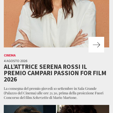
CINEMA
4 AGOSTO 2026
ALL’ATTRICE SERENA ROSSI IL
PREMIO CAMPARI PASSION FOR FILM
2026
La consegna del premio giovedì 10 settembre in Sala Grande
(Palazzo del Cinema) alle ore 21.30, prima della proiezione Fuori
Concorso del film
Scherzetto
di Mario Martone.