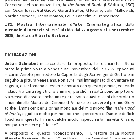
Concorso del suo nuovo film,
In the Hand of Dante
(USA/Italia, 150')
con Oscar Isaac, Gal Gadot, Gerard Butler, Al Pacino, John Malkovich,
Martin Scorsese, Jason Momoa, Louis Cancelmi e Franco Nero.
L’
82. Mostra Internazionale d’Arte Cinematografica
della
Biennale di Venezia
si terrà al Lido dal
27 agosto al 6 settembre
2025
, diretta da
Alberto Barbera
.
DICHIARAZIONI
Julian Schnabel
nell’accettare la proposta, ha dichiarato: “Sono
stato la prima volta a Venezia nel novembre del 1976. All'epoca mi
recai in Veneto per vedere la Cappella degli Scrovegni di Giotto e in
seguito la pittura veneziana. Non avrei mai immaginato di diventare un
regista, e tantomeno di essere onorato con questo premio, venendo
incluso tra tanti registi che ammiro, perché in realtà sono un pittore.
Ma penso di essere anche un regista. Sono quasi 30 anni che proietto
i miei film alla Mostra del Cinema di Venezia e ricevere il premio Glory
to the Filmmaker per la prima mondiale del mio nuovo film
In the Hand
of Dante
, significa molto per me, poiché il percorso di Dante e di Nick
Tosches in questo film in qualche modo rispecchia la mia vita. Grazie,
non potrei essere più felice”.
A proposito di questo riconoscimento, il Direttore della Mostra
Alberto Barbera
afferma: “Ogni film di Julian Schnabel è un mondo a