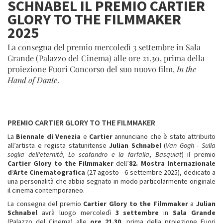
SCHNABEL IL PREMIO CARTIER
GLORY TO THE FILMMAKER
2025
La consegna del premio mercoledì 3 settembre in Sala
Grande (Palazzo del Cinema) alle ore 21.30, prima della
proiezione Fuori Concorso del suo nuovo film,
In the
Hand of Dante
.
PREMIO CARTIER GLORY TO THE FILMMAKER
La
Biennale di Venezia
e
Cartier
annunciano che è stato attribuito
all’artista e regista statunitense
Julian Schnabel
(
Van Gogh - Sulla
soglia dell'eternità,
Lo scafandro e la farfalla
,
Basquiat
) il premio
Cartier Glory to the Filmmaker
dell’
82.
Mostra Internazionale
d’Arte Cinematografica
(27 agosto - 6 settembre 2025), dedicato a
una personalità che abbia segnato in modo particolarmente originale
il cinema contemporaneo.
La consegna del premio
Cartier Glory to the Filmmaker
a
Julian
Schnabel
avrà luogo mercoledì
3 settembre
in
Sala Grande
(Palazzo del Cinema) alle
ore 21.30
, prima della proiezione Fuori