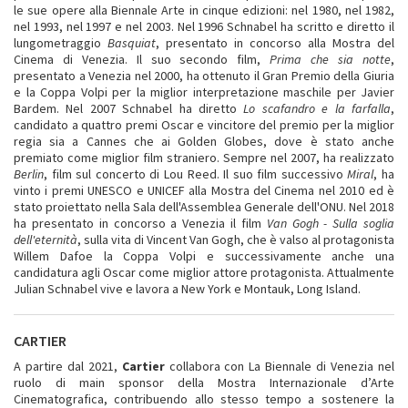
le sue opere alla Biennale Arte in cinque edizioni: nel 1980, nel 1982,
nel 1993, nel 1997 e nel 2003. Nel 1996 Schnabel ha scritto e diretto il
lungometraggio
Basquiat
, presentato in concorso alla Mostra del
Cinema di Venezia. Il suo secondo film,
Prima che sia notte
,
presentato a Venezia nel 2000, ha ottenuto il Gran Premio della Giuria
e la Coppa Volpi per la miglior interpretazione maschile per Javier
Bardem. Nel 2007 Schnabel ha diretto
Lo scafandro e la farfalla
,
candidato a quattro premi Oscar e vincitore del premio per la miglior
regia sia a Cannes che ai Golden Globes, dove è stato anche
premiato come miglior film straniero. Sempre nel 2007, ha realizzato
Berlin
, film sul concerto di Lou Reed. Il suo film successivo
Miral
, ha
vinto i premi UNESCO e UNICEF alla Mostra del Cinema nel 2010 ed è
stato proiettato nella Sala dell'Assemblea Generale dell'ONU. Nel 2018
ha presentato in concorso a Venezia il film
Van Gogh - Sulla soglia
dell'eternità
, sulla vita di Vincent Van Gogh, che è valso al protagonista
Willem Dafoe la Coppa Volpi e successivamente anche una
candidatura agli Oscar come miglior attore protagonista. Attualmente
Julian Schnabel vive e lavora a New York e Montauk, Long Island.
CARTIER
A partire dal 2021,
Cartier
collabora con La Biennale di Venezia nel
ruolo di main sponsor della Mostra Internazionale d’Arte
Cinematografica, contribuendo allo stesso tempo a sostenere la