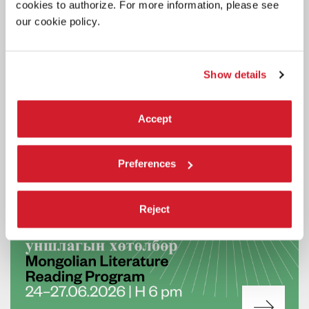
cookies to authorize. For more information, please see
20 luglio 2026.
our cookie policy.
Show details
Accept
Preferences
Reject