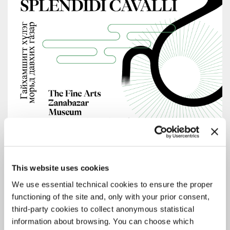
This website uses cookies
ARCHIVIO STORICO
23 GIUGNO 2026
We use essential technical cookies to ensure the proper
LA BIENNALE DI VENEZIA PRESENTA
functioning of the site and, only with your prior consent,
DOVE CORRONO SPLENDIDI CAVALLI
third-party cookies to collect anonymous statistical
information about browsing. You can choose which
Fine Arts Zanabazar Museu, Ulaanbaatar, Mongolia, 24 giugno >