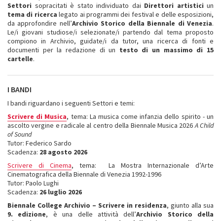
Settori
sopracitati è stato individuato dai
Direttori artistici
un
tema di ricerca
legato ai programmi dei festival e delle esposizioni,
da approfondire nell’
Archivio Storico della Biennale di Venezia
.
Le/i giovani studiose/i selezionate/i partendo dal tema proposto
compiono in Archivio, guidate/i da tutor, una ricerca di fonti e
documenti per la redazione di un
testo di un massimo di 15
cartelle
.
I BANDI
I bandi riguardano i seguenti Settori e temi:
Scrivere di Musica
, tema: La musica come infanzia dello spirito - un
ascolto vergine e radicale al centro della Biennale Musica 2026
A Child
of Sound
Tutor: Federico Sardo
Scadenza:
28 agosto 2026
Scrivere di Cinema
, tema: La Mostra Internazionale d’Arte
Cinematografica della Biennale di Venezia 1992-1996
Tutor: Paolo Lughi
Scadenza:
26 luglio 2026
Biennale College Archivio – Scrivere in residenza
, giunto alla sua
9. edizione
, è una delle attività dell’
Archivio Storico della