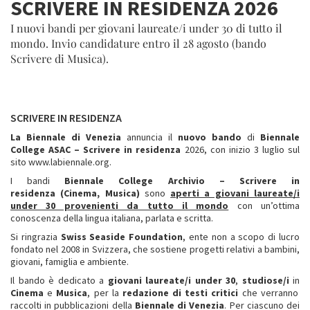
SCRIVERE IN RESIDENZA 2026
I nuovi bandi per giovani laureate/i under 30 di tutto il
mondo. Invio candidature entro il 28 agosto (bando
Scrivere di Musica).
SCRIVERE IN RESIDENZA
La Biennale di Venezia
annuncia il
nuovo bando
di
Biennale
College ASAC – Scrivere in residenza
2026, con inizio
3 luglio sul
sito www.labiennale.org.
I bandi
Biennale College Archivio –
Scrivere in
residenza
(Cinema, Musica)
sono
aperti a giovani laureate/i
under 30 provenienti da tutto il mondo
con un’ottima
conoscenza della lingua italiana, parlata e scritta.
Si ringrazia
Swiss Seaside Foundation
, ente non a scopo di lucro
fondato nel 2008 in Svizzera, che sostiene progetti relativi a bambini,
giovani, famiglia e ambiente.
Il bando è dedicato a
giovani laureate/i under 30
,
studiose/i
in
Cinema
e
Musica
, per la
redazione di testi critici
che verranno
raccolti in pubblicazioni della
Biennale di Venezia
. Per ciascuno dei