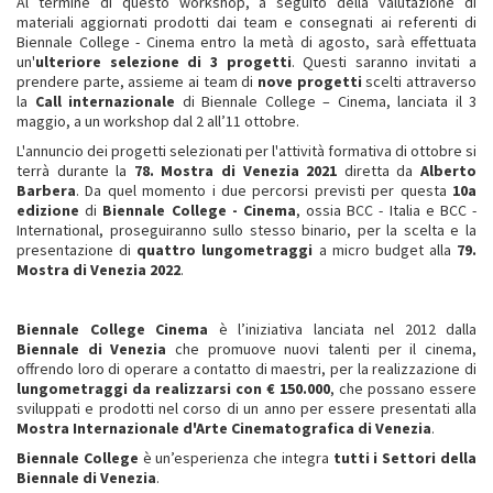
Al termine di questo workshop, a seguito della valutazione di
materiali aggiornati prodotti dai team e consegnati ai referenti di
Biennale College - Cinema entro la metà di agosto, sarà effettuata
un'
ulteriore selezione di 3 progetti
. Questi saranno invitati a
prendere parte, assieme ai team di
nove progetti
scelti attraverso
la
Call internazionale
di Biennale College – Cinema, lanciata il 3
maggio, a un workshop dal 2 all’11 ottobre.
L'annuncio dei progetti selezionati per l'attività formativa di ottobre si
terrà durante la
78. Mostra di Venezia 2021
diretta da
Alberto
Barbera
. Da quel momento i due percorsi previsti per questa
10a
edizione
di
Biennale College - Cinema
, ossia BCC - Italia e BCC -
International, proseguiranno sullo stesso binario, per la scelta e la
presentazione di
quattro lungometraggi
a micro budget alla
79.
Mostra di Venezia 2022
.
Biennale College Cinema
è l’iniziativa lanciata nel 2012 dalla
Biennale di Venezia
che promuove nuovi talenti per il cinema,
offrendo loro di operare a contatto di maestri, per la realizzazione di
lungometraggi da realizzarsi con € 150.000
, che possano essere
sviluppati e prodotti nel corso di un anno per essere presentati alla
Mostra Internazionale d'Arte Cinematografica di Venezia
.
Biennale College
è un’esperienza che integra
tutti i Settori della
Biennale di Venezia
.