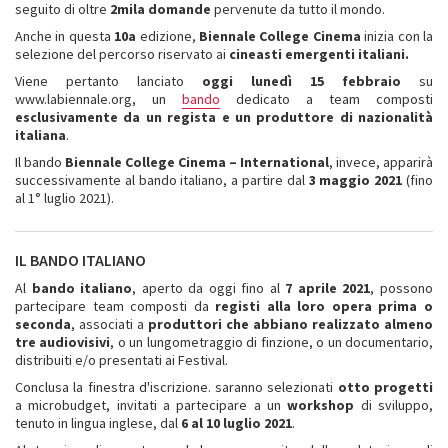
seguito di oltre
2mila domande
pervenute da tutto il mondo.
Anche in questa
10a
edizione,
Biennale College Cinema
inizia con la
selezione del percorso riservato ai
cineasti emergenti italiani.
Viene pertanto lanciato
oggi
lunedì 15 febbraio
su
www.labiennale.org, un
bando
dedicato a team composti
esclusivamente da un regista e un produttore di nazionalità
italiana
.
Il bando
Biennale College Cinema – International
, invece, apparirà
successivamente al bando italiano, a partire dal
3
maggio 2021
(fino
al 1° luglio 2021).
IL BANDO ITALIANO
Al
bando italiano
, aperto da oggi fino al
7 aprile 2021
, possono
partecipare team composti da
registi
alla loro opera prima o
seconda
, associati a
produttori
che abbiano realizzato almeno
tre audiovisivi
, o un lungometraggio di finzione, o un documentario,
distribuiti e/o presentati ai Festival.
Conclusa la finestra d'iscrizione. saranno selezionati
otto progetti
a microbudget, invitati a partecipare a un
workshop
di sviluppo,
tenuto in lingua inglese, dal
6 al 10
luglio 2021
.