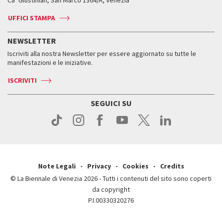
Biglietti
Leone d’argento
Biennale Channel
Contatti
Biglietti
Contatti
Accrediti
Edizioni passate
UFFICI STAMPA
ASAC DATI
Press
Accrediti
Press
Servizi al pubblico
Storia
FAQ
NEWSLETTER
Come raggiungerci
Orari e sedi
Servizi al pubblico
Iscriviti alla nostra Newsletter per essere aggiornato su tutte le
Contatti
Biglietti
Orari e sedi
Come raggiungerci
manifestazioni e le iniziative.
Press
Servizi al pubblico
News
Contatti
ISCRIVITI
Come raggiungerci
Servizi al pubblico
Press
Contatti
Come raggiungerci
SEGUICI SU
Press
Contatti
Press
Note Legali
Privacy
Cookies
Credits
© La Biennale di Venezia 2026 - Tutti i contenuti del sito sono coperti
da copyright
P.I.00330320276