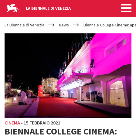
LA BIENNALE DI VENEZIA
YOUR
Salta al contenuto principale
ARE
La Biennale di Venezia
News
Biennale College Cinema: ape
HERE
CINEMA
-
15 FEBBRAIO 2021
BIENNALE COLLEGE CINEMA: