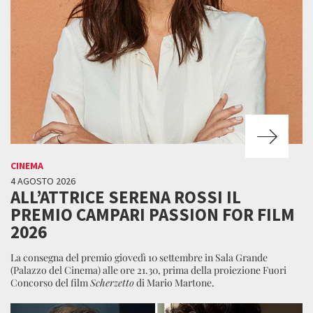
CINEMA
4 AGOSTO 2026
ALL’ATTRICE SERENA ROSSI IL
PREMIO CAMPARI PASSION FOR FILM
2026
La consegna del premio giovedì 10 settembre in Sala Grande
(Palazzo del Cinema) alle ore 21.30, prima della proiezione Fuori
Concorso del film
Scherzetto
di Mario Martone.