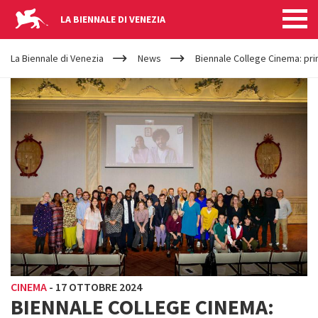
LA BIENNALE DI VENEZIA
YOUR
Salta al contenuto principale
ARE
La Biennale di Venezia
News
Biennale College Cinema: pr
HERE
CINEMA
-
17 OTTOBRE 2024
BIENNALE COLLEGE CINEMA: