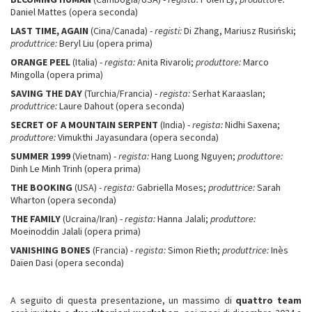
Daniel Mattes (opera seconda)
LAST TIME, AGAIN
(Cina/Canada) -
registi:
Di Zhang, Mariusz Rusiński;
produttrice:
Beryl Liu (opera prima)
ORANGE PEEL
(Italia) -
regista:
Anita Rivaroli;
produttore:
Marco
Mingolla (opera prima)
SAVING THE DAY
(Turchia/Francia) -
regista:
Serhat Karaaslan;
produttrice:
Laure Dahout (opera seconda)
SECRET OF A MOUNTAIN SERPENT
(India) -
regista:
Nidhi Saxena;
produttore:
Vimukthi Jayasundara (opera seconda)
SUMMER 1999
(Vietnam) -
regista:
Hang Luong Nguyen;
produttore:
Dinh Le Minh Trinh (opera prima)
THE BOOKING
(USA) -
regista:
Gabriella Moses;
produttrice:
Sarah
Wharton (opera seconda)
THE FAMILY
(Ucraina/Iran) -
regista:
Hanna Jalali;
produttore:
Moeinoddin Jalali (opera prima)
VANISHING BONES
(Francia) -
regista:
Simon Rieth;
produttrice:
Inès
Daïen Dasi (opera seconda)
A seguito di questa presentazione, un massimo di
quattro team