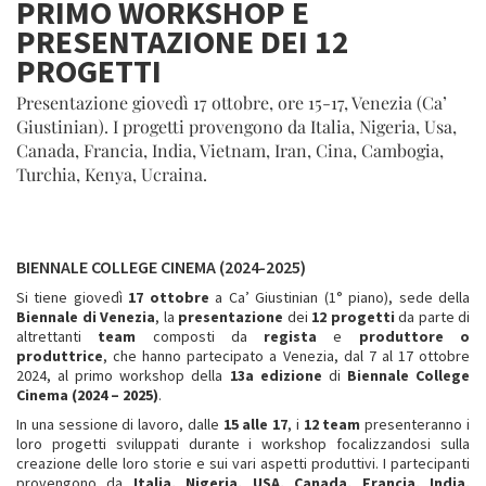
PRIMO WORKSHOP E
PRESENTAZIONE DEI 12
PROGETTI
Presentazione giovedì 17 ottobre, ore 15-17, Venezia (Ca’
Giustinian). I progetti provengono da Italia, Nigeria, Usa,
Canada, Francia, India, Vietnam, Iran, Cina, Cambogia,
Turchia, Kenya, Ucraina.
BIENNALE COLLEGE CINEMA (2024-2025)
Si tiene giovedì
17 ottobre
a Ca’ Giustinian (1° piano), sede della
Biennale di Venezia
, la
presentazione
dei
12 progetti
da parte di
altrettanti
team
composti da
regista
e
produttore o
produttrice
, che hanno partecipato a Venezia, dal 7 al 17 ottobre
2024, al primo workshop della
13a edizione
di
Biennale College
Cinema (2024 – 2025)
.
In una sessione di lavoro, dalle
15 alle 17
, i
12 team
presenteranno i
loro progetti sviluppati durante i workshop focalizzandosi sulla
creazione delle loro storie e sui vari aspetti produttivi. I partecipanti
provengono da
Italia, Nigeria, USA, Canada, Francia, India,