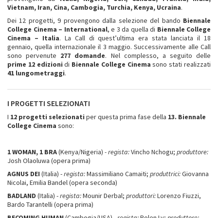
Vietnam, Iran, Cina, Cambogia, Turchia, Kenya, Ucraina
.
Dei 12 progetti, 9 provengono dalla selezione del bando
Biennale
College Cinema – International
, e 3 da quella di
Biennale College
Cinema – Italia
. La Call di quest’ultima era stata lanciata il 18
gennaio, quella internazionale il 3 maggio. Successivamente alle Call
sono pervenute
277 domande
. Nel complesso, a seguito delle
prime 12 edizioni
di
Biennale College Cinema
sono stati realizzati
41 lungometraggi
.
I PROGETTI SELEZIONATI
I
12 progetti selezionati
per questa prima fase della
13. Biennale
College Cinema
sono:
1 WOMAN, 1 BRA
(Kenya/Nigeria)
- regista:
Vincho Nchogu;
produttore:
Josh Olaoluwa (opera prima)
AGNUS DEI
(Italia) -
regista:
Massimiliano Camaiti;
produttrici:
Giovanna
Nicolai, Emilia Bandel (opera seconda)
BADLAND
(Italia) -
regista:
Mounir Derbal;
produttori:
Lorenzo Fiuzzi,
Bardo Tarantelli (opera prima)
BECOMING HUMAN
(Cambogia/USA) -
regista:
Polen Ly;
produttore: