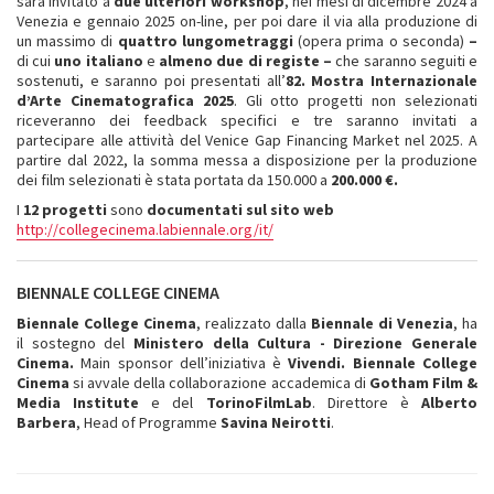
sarà invitato a
due ulteriori workshop
, nei mesi di dicembre 2024 a
Venezia e gennaio 2025 on-line, per poi dare il via alla produzione di
un massimo di
quattro lungometraggi
(opera prima o seconda)
–
di cui
uno italiano
e
almeno due di registe
–
che saranno seguiti e
sostenuti, e saranno poi presentati all’
82. Mostra Internazionale
d’Arte Cinematografica 2025
. Gli otto progetti non selezionati
riceveranno dei feedback specifici e tre saranno invitati a
partecipare alle attività del Venice Gap Financing Market nel 2025. A
partire dal 2022, la somma messa a disposizione per la produzione
dei film selezionati è stata portata da 150.000 a
200.000 €.
I
12 progetti
sono
documentati sul sito web
http://collegecinema.labiennale.org/it/
BIENNALE COLLEGE CINEMA
Biennale College Cinema
, realizzato dalla
Biennale di Venezia
, ha
il sostegno del
Ministero della Cultura - Direzione Generale
Cinema.
Main sponsor dell’iniziativa è
Vivendi. Biennale College
Cinema
si avvale della collaborazione accademica di
Gotham Film &
Media Institute
e del
TorinoFilmLab
. Direttore è
Alberto
Barbera
, Head of Programme
Savina Neirotti
.