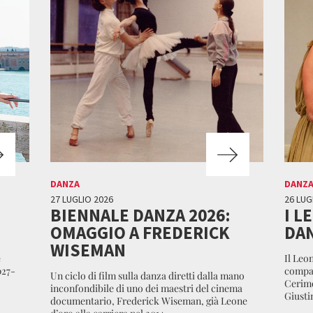
DANZA
DANZ
27 LUGLIO 2026
26 LUG
BIENNALE DANZA 2026:
I L
OMAGGIO A FREDERICK
DAN
WISEMAN
e
Il Leon
027-
compag
Un ciclo di film sulla danza diretti dalla mano
Cerimo
inconfondibile di uno dei maestri del cinema
Giustin
documentario, Frederick Wiseman, già Leone