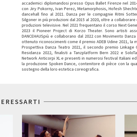
accademici diplomandosi presso Opus Ballet Firenze nel 201
con Jiry Pokorny, Ivan Perez, Metamorphosis, Hofesh Shechter 
dancehall fino al 2021. Danza per le compagnie Ritmi Sotte
Silgoner in più produzioni dal 2015 al 2020, oltre a collaborar
produzioni televisive. Nel 2021 frequentano il corso Next Gen
2023 il Pioneer Project di Korzo Theater. Sono artisti ass
DANCEHAUSpiù e collaborano dal 2022 con Movimento Danza 
ottenuto riconoscimenti come il premio ADEB Udine 2021, la 
Prospettiva Danza Teatro 2021, il secondo premio Linkage 
Residanza 2022, finalisti a Tanzplatform Bern 2022 e SoloTa
Network Anticorpi XL e presenti in numerosi festival Italiani ed
la produzione Spoken Dance, contenitore di pièce con la quale
sostegno della loro estetica coreografica.
TERESSARTI