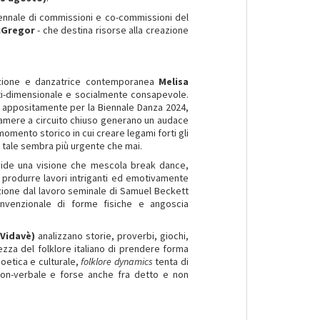
uriennale di commissioni e co-commissioni del
cGregor
- che destina risorse alla creazione
allazione e danzatrice contemporanea
Melisa
ti-dimensionale e socialmente consapevole.
o appositamente per la Biennale Danza 2024,
camere a circuito chiuso generano un audace
momento storico in cui creare legami forti gli
me tale sembra più urgente che mai.
vide una visione che mescola break dance,
produrre lavori intriganti ed emotivamente
zione dal lavoro seminale di Samuel Beckett
nvenzionale di forme fisiche e angoscia
(Vidav
è
)
analizzano storie, proverbi, giochi,
lezza del folklore italiano di prendere forma
oetica e culturale,
folklore dynamics
tenta di
non-verbale e forse anche fra detto e non