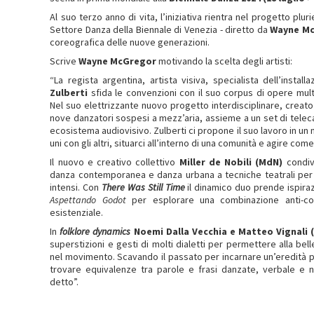
Al suo terzo anno di vita, l’iniziativa rientra nel progetto pl
Settore Danza della Biennale di Venezia - diretto da
Wayne M
coreografica delle nuove generazioni.
Scrive
Wayne McGregor
motivando la scelta degli artisti:
“La regista argentina, artista visiva, specialista dell’inst
Zulberti
sfida le convenzioni con il suo corpus di opere mul
Nel suo elettrizzante nuovo progetto interdisciplinare, creat
nove danzatori sospesi a mezz’aria, assieme a un set di tele
ecosistema audiovisivo. Zulberti ci propone il suo lavoro in un 
uni con gli altri, situarci all’interno di una comunità e agire co
Il nuovo e creativo collettivo
Miller de Nobili (MdN)
condi
danza contemporanea e danza urbana a tecniche teatrali per 
intensi. Con
There Was Still Time
il dinamico duo prende ispira
Aspettando Godot
per esplorare una combinazione anti-co
esistenziale.
In
folklore dynamics
Noemi Dalla Vecchia e Matteo Vignali 
superstizioni e gesti di molti dialetti per permettere alla bel
nel movimento. Scavando il passato per incarnare un’eredità p
trovare equivalenze tra parole e frasi danzate, verbale e 
detto”.