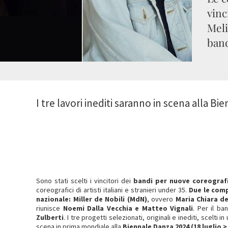
vinc
Meli
band
I tre lavori inediti saranno in scena alla B
Sono stati scelti i vincitori dei
bandi per nuove coreograf
coreografici di artisti italiani e stranieri under 35.
Due le comp
nazionale: Miller de Nobili (MdN)
, ovvero
Maria Chiara de
riunisce
Noemi Dalla Vecchia e Matteo Vignali
. Per il ba
Zulberti
. I tre progetti selezionati, originali e inediti, scelti i
scena in prima mondiale alla
Biennale Danza 2024 (18 luglio 