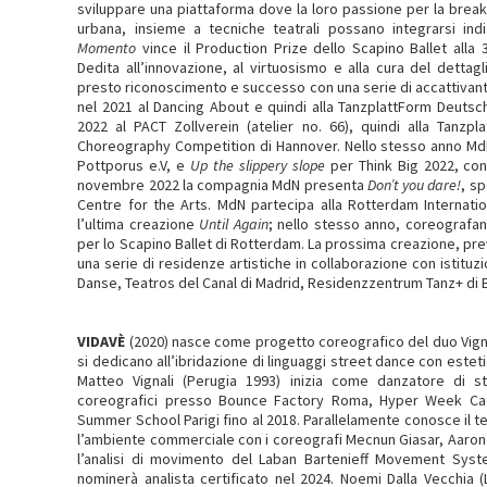
sviluppare una piattaforma dove la loro passione per la bre
urbana, insieme a tecniche teatrali possano integrarsi ind
Momento
vince il Production Prize dello Scapino Ballet alla
Dedita all’innovazione, al virtuosismo e alla cura del dettag
presto riconoscimento e successo con una serie di accattivanti 
nel 2021 al Dancing About e quindi alla TanzplattForm Deutsc
2022 al PACT Zollverein (atelier no. 66), quindi alla Tanzp
Choreography Competition di Hannover. Nello stesso anno Md
Pottporus e.V, e
Up the slippery slope
per Think Big 2022, con
novembre 2022 la compagnia MdN presenta
Don’t you dare!
, s
Centre for the Arts. MdN partecipa alla Rotterdam Internat
l’ultima creazione
Until Again
; nello stesso anno, coreograf
per lo Scapino Ballet di Rotterdam. La prossima creazione, previ
una serie di residenze artistiche in collaborazione con istituzi
Danse, Teatros del Canal di Madrid, Residenzzentrum Tanz+ di 
VIDAVÈ
(2020) nasce come progetto coreografico del duo Vigna
si dedicano all’ibridazione di linguaggi street dance con este
Matteo Vignali (Perugia 1993) inizia come danzatore di st
coreografici presso Bounce Factory Roma, Hyper Week Ca
Summer School Parigi fino al 2018. Parallelamente conosce il 
l’ambiente commerciale con i coreografi Mecnun Giasar, Aaron Si
l’analisi di movimento del Laban Bartenieff Movement Syst
nominerà analista certificato nel 2024. Noemi Dalla Vecchia