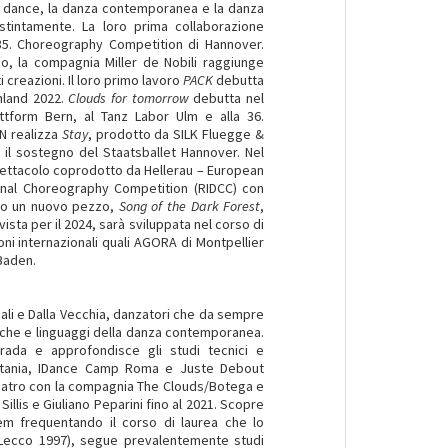
ak dance, la danza contemporanea e la danza
istintamente. La loro prima collaborazione
 35. Choreography Competition di Hannover.
lio, la compagnia Miller de Nobili raggiunge
creazioni. Il loro primo lavoro
PACK
debutta
hland 2022.
Clouds for
tomorrow
debutta nel
lattform Bern, al Tanz Labor Ulm e alla 36.
N realizza
Stay
, prodotto da SILK Fluegge &
 il sostegno del Staatsballet Hannover. Nel
pettacolo coprodotto da Hellerau – European
ional Choreography Competition (RIDCC) con
ano un nuovo pezzo,
Song of the Dark Forest
,
sta per il 2024, sarà sviluppata nel corso di
oni internazionali quali AGORA di Montpellier
Baden.
li e Dalla Vecchia, danzatori che da sempre
tiche e linguaggi della danza contemporanea.
rada e approfondisce gli studi tecnici e
tania, IDance Camp Roma e Juste Debout
teatro con la compagnia The Clouds/Botega e
llis e Giuliano Peparini fino al 2021. Scopre
em frequentando il corso di laurea che lo
 (Lecco 1997), segue prevalentemente studi