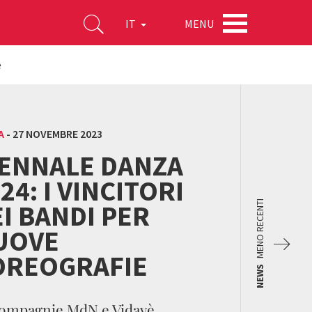
MENU
IT
e
A
-
27 NOVEMBRE 2023
IENNALE DANZA
24: I VINCITORI
I BANDI PER
MENO RECENTI
UOVE
OREOGRAFIE
NEWS
compagnie MdN e Vidavè