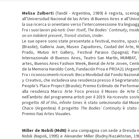
Melisa Zulberti
(Tandil - Argentina, 1989) è regista, scenog
all’Universidad Nacional de las Artes di Buenos Aires e all’Unive
la sua ricerca si orientano verso l’interconnessione tra linguag
Fra i suoi lavori più noti:
Over Itself
,
The Bodies’ Continuity
,
Insid
on an indolent present
,
Transit station
,
Under
.
Le sue opere sono state presentate a festival, mostre, spazi cu
(Brasile); Galleria Juan, Museo Zapadores, Ciudad del Arte,
Prado, Mutuo Art Gallery, Festival Paraiso (Spagna); Pari
Internazionale di Buenos Aires, Teatro San Martín, MUMBAT
artes, Buenos Aires Fashion Week, Bienal de Arte Joven, Centro
de la Memoria Haroldo Conti, Fundación Proa e PROA21 (Argenti
Fra i riconoscimenti ricevuti: Beca Movilidad dal Fondo Nazion
y Creativo, che includeva una residenza presso il Segretariat
People’s Place Project (Brasile); Premio Estímulo de Performa
alla residenza Marco Arte Foco presso il Museo de Arte 
nell’ambito del programma artisti per il 2019. Ha ricevuto soste
progetto
All of this, infinite times
è stato selezionato dal Muse
Chaco (Argentina). Il progetto
The Bodies’ Continuity
è stato s
Premio Itaú Artes Visuales.
Miller de Nobili (MdN)
è una compagnia con sede a Dresda nat
Nobili (Napoli, 1995) e Alexander Miller (Rudny/Kazakhstan, 19