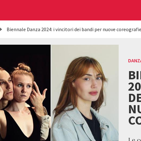
Biennale Danza 2024: i vincitori dei bandi per nuove coreografi
DANZ
B
20
DE
N
C
Le 