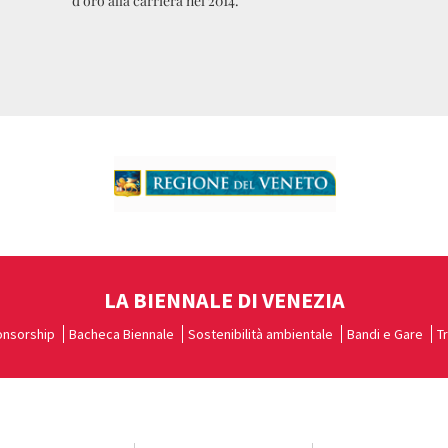
d’oro alla carriera nel 2014.
LA BIENNALE DI VENEZIA
nsorship
Bacheca Biennale
Sostenibilità ambientale
Bandi e Gare
T