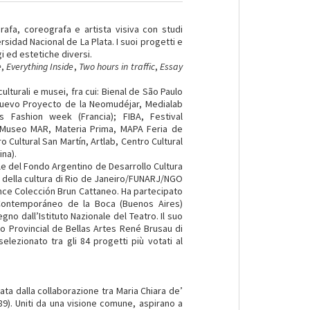
rafa, coreografa e artista visiva con studi
rsidad Nacional de La Plata. I suoi progetti e
gi ed estetiche diversi.
e
,
Everything Inside
,
Two hours in traffic
,
Essay
lturali e musei, fra cui: Bienal de São Paulo
 Nuevo Proyecto de la Neomudéjar, Medialab
s Fashion week (Francia); FIBA, Festival
, Museo MAR, Materia Prima, MAPA Feria de
 Cultural San Martín, Artlab, Centro Cultural
na).
ale del Fondo Argentino de Desarrollo Cultura
o della cultura di Rio de Janeiro/FUNARJ/NGO
nce Colección Brun Cattaneo. Ha partecipato
Contemporáneo de la Boca (Buenos Aires)
gno dall’Istituto Nazionale del Teatro. Il suo
o Provincial de Bellas Artes René Brusau di
elezionato tra gli 84 progetti più votati al
a dalla collaborazione tra Maria Chiara de’
89). Uniti da una visione comune, aspirano a