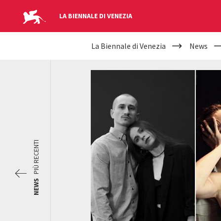
LA BIENNALE DI VENEZIA
YOUR
Salta al contenuto principale
La Biennale di Venezia
News
ARE
HERE
PIÙ RECENTI
NEWS