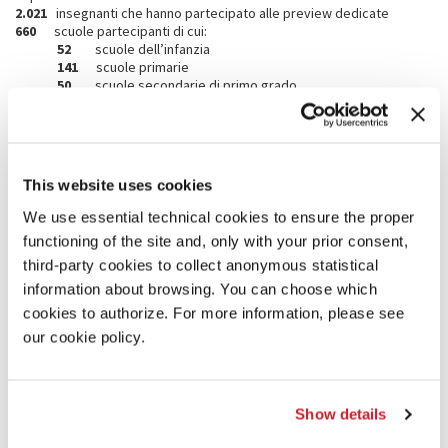
2.021
insegnanti che hanno partecipato alle preview dedicate
660
scuole partecipanti di cui:
52
scuole dell’infanzia
141
scuole primarie
50
scuole secondarie di primo grado
417
scuole secondarie di secondo grado
Il
79% dei giovani
partecipanti alle attività educational
proviene dall’
Italia
.
Visite Guidate
This website uses cookies
22.698
adulti e pubblico che hanno partecipato alle visite guidate
(
+22%
rispetto al 2023)
We use essential technical cookies to ensure the proper
16.702
il pubblico organizzato (
+17%
rispetto al 2023)
functioning of the site and, only with your prior consent,
5.996
i partecipanti alle visite guidate a partenza fissa o family
friendly
third-party cookies to collect anonymous statistical
1.829
i gruppi
information about browsing. You can choose which
Cataloghi attivi
cookies to authorize. For more information, please see
Un contributo importante è stato dato dai
20
cataloghi attivi:
i
our cookie policy.
giovani laureati, distribuiti lungo il percorso di Mostra secondo un
progetto editoriale dedicato con l’obiettivo di fornire informazioni,
hanno incontrato il favore e la riconoscenza dei visitatori.
Show details
COMUNICAZIONE WEB E SOCIAL MEDIA