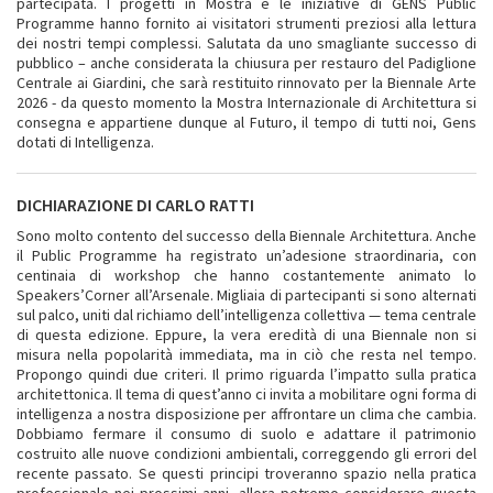
partecipata. I progetti in Mostra e le iniziative di GENS Public
Programme hanno fornito ai visitatori strumenti preziosi alla lettura
dei nostri tempi complessi. Salutata da uno smagliante successo di
pubblico – anche considerata la chiusura per restauro del Padiglione
Centrale ai Giardini, che sarà restituito rinnovato per la Biennale Arte
2026 - da questo momento la Mostra Internazionale di Architettura si
consegna e appartiene dunque al Futuro, il tempo di tutti noi, Gens
dotati di Intelligenza.
DICHIARAZIONE DI CARLO RATTI
Sono molto contento del successo della Biennale Architettura. Anche
il Public Programme ha registrato un’adesione straordinaria, con
centinaia di workshop che hanno costantemente animato lo
Speakers’Corner all’Arsenale. Migliaia di partecipanti si sono alternati
sul palco, uniti dal richiamo dell’intelligenza collettiva — tema centrale
di questa edizione. Eppure, la vera eredità di una Biennale non si
misura nella popolarità immediata, ma in ciò che resta nel tempo.
Propongo quindi due criteri. Il primo riguarda l’impatto sulla pratica
architettonica. Il tema di quest’anno ci invita a mobilitare ogni forma di
intelligenza a nostra disposizione per affrontare un clima che cambia.
Dobbiamo fermare il consumo di suolo e adattare il patrimonio
costruito alle nuove condizioni ambientali, correggendo gli errori del
recente passato. Se questi principi troveranno spazio nella pratica
professionale nei prossimi anni, allora potremo considerare questa