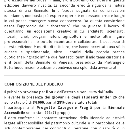
edizione davvero riuscita. La seconda eredità riguarda la natura
stessa di una Biennale. In un’epoca segnata da comunicazioni
istantanee, non basta più esporre opere: è necessario creare luoghi
in cui possa emergere nuova conoscenza. Da questa convinzione
nasce l’approccio del “Laboratorio” che ha guidato il lavoro di
quest’anno: un ecosistema creativo in cui architetti, scienziati,
filosofi, chef, programmatori, agricoltori e molte altre figure
professionali hanno potuto incontrarsi e collaborare. Il successo di
questa edizione è merito di tutti loro, che hanno accettato una sfida
audace e sperimentale, oltre i confini della propria pratica
quotidiana.Ringrazio infine due fantastici team: il mio team curatoriale
e il team della Biennale di Venezia, presieduto da Pietrangelo
Buttafuoco: insieme abbiamo condiviso una splendida avventura!
COMPOSIZIONE DEL PUBBLICO
Il pubblico proviene per il
50%
dall’estero e per il
50%
dall’Italia.
Rilevante la presenza dei
giovani
e degli
studenti under 26
che
sono stati più di
84.000
, pari al
28%
dei visitatori totali.
I partecipanti al
Progetto Categorie Fragili
per la
Biennale
Accessibile
sono stati
996
(71 gruppi).
Il dato conferma la costante attenzione della Biennale ad attività
legate all’accessibilità del patrimonio culturale e in particolare delle
arti contemporanee nei confronti di persone con disabilità o in