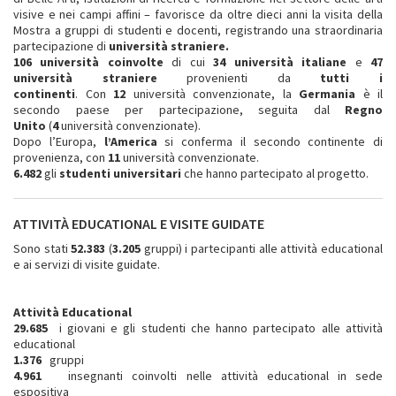
visive e nei campi affini – favorisce da oltre dieci anni la visita della
Mostra a gruppi di studenti e docenti, registrando una straordinaria
partecipazione di
università straniere.
106 università coinvolte
di cui
34 università italiane
e
47
università straniere
provenienti da
tutti i
continenti
. Con
12
università convenzionate, la
Germania
è il
secondo paese per partecipazione, seguita dal
Regno
Unito
(
4
università convenzionate).
Dopo l’Europa,
l’America
si conferma il secondo continente di
provenienza, con
11
università convenzionate.
6.482
gli
studenti universitari
che hanno partecipato al progetto.
ATTIVITÀ EDUCATIONAL E VISITE GUIDATE
Sono stati
52.383
(
3.205
gruppi) i partecipanti alle attività educational
e ai servizi di visite guidate.
Attività Educational
29.685
i giovani e gli studenti che hanno partecipato alle attività
educational
1.376
gruppi
4.961
insegnanti coinvolti nelle attività educational in sede
espositiva