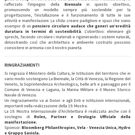
rafforzato l'impegno della
Biennale
in questo obiettivo,
promuovendo un modello sempre più sostenibile per la
progettazione, l'installazione e il funzionamento di tutte le sue
attività e manifestazioni. La sfida: creare padiglioni e spazi che siano
esempio di un
pensiero circolare audace che generi un’eredità
duratura in termini di sostenibilità
. L'obiettivo: eliminare gli
sprechi, facendo circolare i materiali e rigenerando i sistemi naturali,
dimostrando così che architettura e ambiente costruito possono
coesistere in armonia con il nostro pianeta.
RINGRAZIAMENTI
Si ringrazia il Ministero della Cultura, le Istituzioni del territorio che in
vario modo sostengono La Biennale, la Città di Venezia, la Regione del
Veneto, la Soprintendenza Archeologica, belle arti e paesaggio per il
Comune di Venezia e Laguna, la Marina Militare e il Museo Storico
Navale di Venezia.
Un ringraziamento va ai Donor e agli Enti e Istituzioni internazionali,
importanti nella realizzazione della 19. Mostra.
La 19. Mostra Internazionale d’Architettura è realizzata anche con il
sostegno di
Rolex, Partner e Orologio Ufficiale della
manifestazione.
Sponsor:
Bloomberg Philanthropies, Vela - Venezia Unica, Hydro
e Gruppo Saviola.