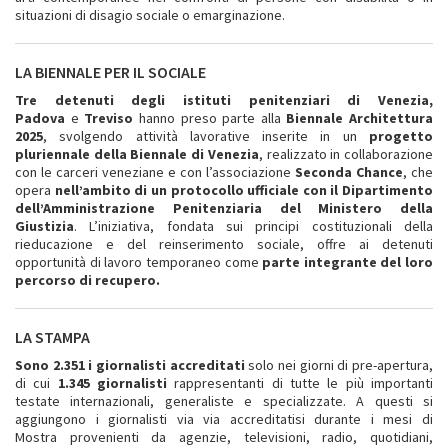
situazioni di disagio sociale o emarginazione.
LA BIENNALE PER IL SOCIALE
Tre detenuti
degli istituti penitenziari di Venezia,
Padova
e
Treviso
hanno preso parte alla
Biennale
Architettura
2025
, svolgendo attività lavorative inserite in un
progetto
pluriennale della Biennale di Venezia
, realizzato in collaborazione
con le carceri veneziane e con l’associazione
Seconda Chance
, che
opera
nell’ambito di un protocollo ufficiale con il Dipartimento
dell’Amministrazione Penitenziaria del Ministero della
Giustizia
. L’iniziativa, fondata sui principi costituzionali della
rieducazione e del reinserimento sociale, offre ai detenuti
opportunità di lavoro temporaneo come
parte integrante del loro
percorso di recupero.
LA STAMPA
Sono 2.351
i
giornalisti accreditati
solo nei giorni di pre-apertura,
di cui
1.345 giornalisti
rappresentanti di tutte le più importanti
testate internazionali, generaliste e specializzate. A questi si
aggiungono i giornalisti via via accreditatisi durante i mesi di
Mostra provenienti da agenzie, televisioni, radio, quotidiani,