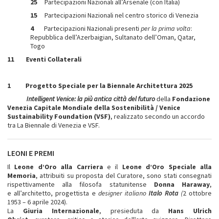
25
Partecipazioni Nazionali all’Arsenale (con Italia)
15
Partecipazioni Nazionali nel centro storico di Venezia
4
Partecipazioni Nazionali presenti
per la prima volta
:
Repubblica dell’Azerbaigian, Sultanato dell’Oman, Qatar,
Togo
11 Eventi Collaterali
1 Progetto Speciale per la Biennale Architettura 2025
Intelligent Venice: la più antica città del futuro
della
Fondazione
Venezia Capitale Mondiale della Sostenibilità / Venice
Sustainability Foundation (VSF)
, realizzato secondo un accordo
tra La Biennale di Venezia e VSF.
LEONI E PREMI
Il
Leone d’Oro alla Carriera
e il
Leone d’Oro Speciale alla
Memoria
, attribuiti su proposta del Curatore, sono stati consegnati
rispettivamente alla filosofa statunitense
Donna Haraway
,
e all’architetto, progettista e
designer italiano
Italo Rota
(
2 ottobre
1953 – 6 aprile 2024).
La
Giuria Internazionale
, presieduta da
Hans Ulrich