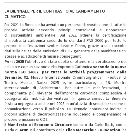
LA BIENNALE PER IL CONTRASTO AL CAMBIAMENTO
CLIMATICO
Dal 2021 La Biennale ha avviato un percorso di rivisitazione di tutte le
proprie attività secondo principi consolidati e riconosciuti
di sostenibilità ambientale. Dal 2022 ottiene la certificazione
di neutralità carbonica secondo lo standard PAS 2060 per tutte le
proprie manifestazioni svolte durante l’anno, grazie a una raccolta
dati sulla causa delle emissioni di CO2 generate dalle manifestazioni
stesse e all’adozione di misure conseguenti.
Per il 2025
l’obiettivo è stato quello di ottenere la certificazione del
calcolo e comunicazione della Impronta Carbonica
secondo la nuova
norma ISO 14067
,
per tutte le attività programmate dalla
Biennale
: 82. Mostra Internazionale Cinematografica, i Festival di
Teatro, Musica, Danza 2025 e, in particolare, la 19. Mostra
Internazionale di Architettura. Per tutte le manifestazioni, la
componente più rilevante dell’impronta carbonica complessiva è
collegata alla mobilità dei visitatori. In questo senso, La Biennale
è stata impegnata anche nel 2025 in un’attività di sensibilizzazione e
comunicazione verso il pubblico. La Biennale continuerà inoltre la
propria azione di decarbonizzazione riducendo e compensando le
proprie emissioni di CO2.
Il
Manifesto di Economia Circolare
lanciato da Carlo Ratti, con la
guida di
Arup
e il contributo della
Ellen MacArthur Foundation
, ha