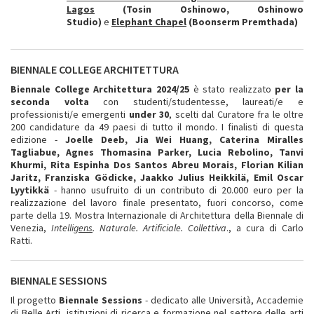
Lagos
(Tosin Oshinowo, Oshinowo
Studio)
e
Elephant Chapel
(Boonserm Premthada)
BIENNALE COLLEGE ARCHITETTURA
Biennale College Architettura
2024/25
è stato realizzato
per la
seconda volta
con studenti/studentesse, laureati/e e
professionisti/e emergenti
under 30
, scelti dal Curatore fra le oltre
200 candidature da 49 paesi di tutto il mondo. I finalisti di questa
edizione -
Joelle Deeb, Jia Wei Huang, Caterina Miralles
Tagliabue, Agnes Thomasina Parker, Lucia Rebolino, Tanvi
Khurmi, Rita Espinha Dos Santos Abreu Morais, Florian Kilian
Jaritz, Franziska Gödicke, Jaakko Julius Heikkilä, Emil Oscar
Lyytikkä
- hanno usufruito di un contributo di 20.000 euro per la
realizzazione del lavoro finale presentato, fuori concorso, come
parte della 19. Mostra Internazionale di Architettura della Biennale di
Venezia,
Intelli
gens
. Naturale. Artificiale. Collettiva
., a cura di Carlo
Ratti.
BIENNALE SESSIONS
Il progetto
Biennale Sessions
- dedicato alle Università, Accademie
di Belle Arti, istituzioni di ricerca e formazione nel settore delle arti