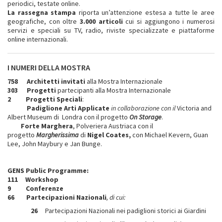
periodici, testate online.
La rassegna stampa
riporta un’attenzione estesa a tutte le aree
geografiche, con oltre
3.000 articoli
cui si aggiungono i numerosi
servizi e speciali su TV, radio, riviste specializzate e piattaforme
online internazionali.
I NUMERI DELLA MOSTRA
758
Architetti invitati
alla Mostra Internazionale
303
Progetti
partecipanti alla Mostra Internazionale
2 Progetti Speciali
:
Padiglione Arti Applicate
in collaborazione con il
Victoria and
Albert Museum di Londra con il progetto
On Storage
.
Forte Marghera
, Polveriera Austriaca con il
progetto
Margherissima
di
Nigel Coates,
con Michael Kevern, Guan
Lee, John Maybury e Jan Bunge.
GENS Public Programme:
111 Workshop
9 Conferenze
66 Partecipazioni Nazionali
, di cui:
26
Partecipazioni Nazionali nei padiglioni storici ai Giardini