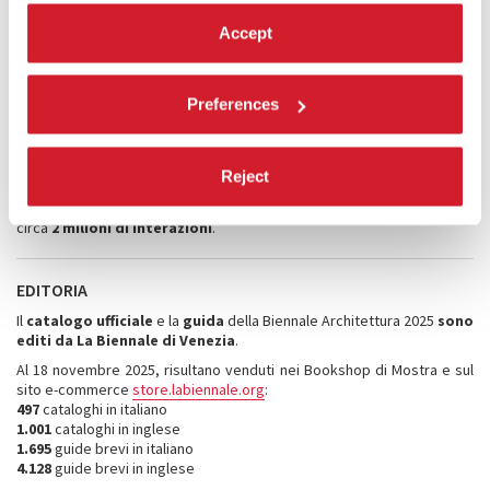
Sito ufficiale:
www.labiennale.org
Accept
10 maggio > 18 novembre 2025
1.049.987
utenti attivi
5.4 milioni
visualizzazioni di pagina
14 milioni
eventi generati (visualizzazione di pagina, avvio sessione,
Preferences
prima visita, scroll pagina, clic, download file, ecc.)
Social Media
:
I contenuti pubblicati durante la
Biennale
Architettura 2025
sulle piattaforme social Facebook, X, Instagram e
Reject
YouTube de
La Biennale di Venezia
hanno ottenuto
complessivamente più di
121 milioni di visualizzazioni
, generando
circa
2 milioni
di interazioni
.
EDITORIA
Il
catalogo ufficiale
e la
guida
della Biennale Architettura 2025
sono
editi da La Biennale di Venezia
.
Al 18 novembre 2025, risultano venduti nei Bookshop di Mostra e sul
sito e-commerce
store.labiennale.org
:
497
cataloghi in italiano
1.001
cataloghi in inglese
1.695
guide brevi in italiano
4.128
guide brevi in inglese