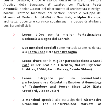
Obrist
, curatore, critico e storico dell'arte svizzero, Direttore
Artistico della
Serpentine di Londra
, con l’italiana
Paola
Antonelli
, Senior Curator del Dipartimento di Architettura e Design,
nonché Direttrice fondatrice del settore Ricerca e Sviluppo del
Museum of Modern Art (MoMA) di New York; e
Mpho Matsipa
,
architetta, docente e curatrice sudafricana, ha deciso di attribuire
così i premi ufficiali:
Leone d’Oro
per la
miglior Partecipazione
Nazionale
al
Regno del Bahrain
Due menzioni speciali
come Partecipazione Nazionale
alla
Santa Sede
e alla
Gran Bretagna
Leone d’Oro
per la
miglior partecipazione
a
Canal
Café
(Diller Scofidio + Renfro, Natural Systems
Utilities, SODAI, Aaron Betsky, Davide Oldani)
Leone d’Argento
per una
promettente
partecipazione
a
Calculating Empires: A Genealogy
of Technology and Power Since 1500
(Kate
Crawford, Vladan Joler)
2 menzioni speciali
alle partecipazioni
Alternative
Urbanism: The Self-Organized Markets of