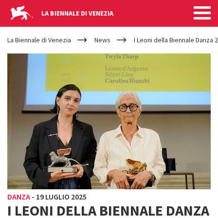
LA BIENNALE DI VENEZIA
YOUR
Salta al contenuto principale
ARE
La Biennale di Venezia
News
I Leoni della Biennale Danza 
HERE
DANZA
-
19 LUGLIO 2025
I LEONI DELLA BIENNALE DANZA