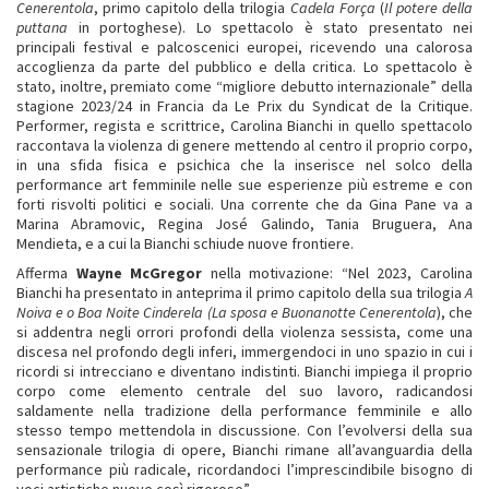
Cenerentola
, primo capitolo della trilogia
Cadela Força
(
Il potere della
puttana
in portoghese). Lo spettacolo è stato presentato nei
principali festival e palcoscenici europei, ricevendo una calorosa
accoglienza da parte del pubblico e della critica. Lo spettacolo è
stato, inoltre, premiato come “migliore debutto internazionale” della
stagione 2023/24 in Francia da Le Prix du Syndicat de la Critique.
Performer, regista e scrittrice, Carolina Bianchi in quello spettacolo
raccontava la violenza di genere mettendo al centro il proprio corpo,
in una sfida fisica e psichica che la inserisce nel solco della
performance art femminile nelle sue esperienze più estreme e con
forti risvolti politici e sociali. Una corrente che da Gina Pane va a
Marina Abramovic, Regina José Galindo, Tania Bruguera, Ana
Mendieta, e a cui la Bianchi schiude nuove frontiere.
Afferma
Wayne McGregor
nella motivazione: “Nel 2023, Carolina
Bianchi ha presentato in anteprima il primo capitolo della sua trilogia
A
Noiva e o Boa Noite Cinderela (La sposa e Buonanotte Cenerentola
), che
si addentra negli orrori profondi della violenza sessista, come una
discesa nel profondo degli inferi, immergendoci in uno spazio in cui i
ricordi si intrecciano e diventano indistinti. Bianchi impiega il proprio
corpo come elemento centrale del suo lavoro, radicandosi
saldamente nella tradizione della performance femminile e allo
stesso tempo mettendola in discussione. Con l’evolversi della sua
sensazionale trilogia di opere, Bianchi rimane all’avanguardia della
performance più radicale, ricordandoci l’imprescindibile bisogno di
voci artistiche nuove così rigorose”.