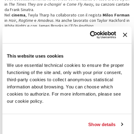
in
The Times They are a-changin’
e
Come Fly Away
, su canzoni cantate
da Frank Sinatra.
Nel
cinema
, Twyla Tharp ha collaborato con il regista
Milos Forman
in
Hair
,
Ragtime
e
Amadeus
. Ha anche lavorato con Taylor Hackford in
White Nights
e con James Brooks in
I’ll Do Anything
.
Tra i suoi lavori per la
televisione:
la coreografia di
Sue’s Leg
per
l’episodio inaugurale di
Dance In America
della PBS nel 1976, la
coproduzione e la regia di
Making Television Dance
e di
The Catherine
Wheel
per BBC Television. Twyla Tharp ha co-diretto lo speciale
televisivo
Baryshnikov By Tharp
.
This website uses cookies
Nel 1992 ha pubblicato la sua
autobiografia
Push Comes To Shove
, a
cui sono seguiti
The Creative Habit: Learn It And Use It For Life
e
The
We use essential technical cookies to ensure the proper
Collaborative Habit: Life Lessons For Working Together
. Nel 2019 è stato
functioning of the site and, only with your prior consent,
pubblicato il suo quarto libro
Keep It Moving: Lessons For The Rest Of
Your Life
.
third-party cookies to collect anonymous statistical
Ad oggi, Twyla Tharp continua a essere attiva sulle scene di tutto il
information about browsing. You can choose which
mondo.
cookies to authorize. For more information, please see
our cookie policy.
Carolina Bianchi
(Porto
Alegre, 1984) è regista,
scrittrice e performer
brasiliana attualmente
Show details
residente in Europa. Ha
dedicato la sua vita al