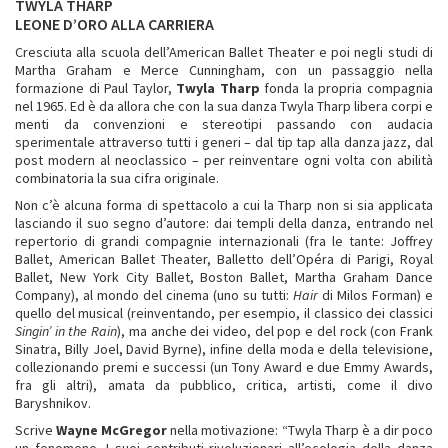
TWYLA THARP
LEONE D’ORO ALLA CARRIERA
Cresciuta alla scuola dell’American Ballet Theater e poi negli studi di
Martha Graham e Merce Cunningham, con un passaggio nella
formazione di Paul Taylor,
Twyla Tharp
fonda la propria compagnia
nel 1965. Ed è da allora che con la sua danza Twyla Tharp libera corpi e
menti da convenzioni e stereotipi passando con audacia
sperimentale attraverso tutti i generi – dal tip tap alla danza jazz, dal
post modern al neoclassico – per reinventare ogni volta con abilità
combinatoria la sua cifra originale.
Non c’è alcuna forma di spettacolo a cui la Tharp non si sia applicata
lasciando il suo segno d’autore: dai templi della danza, entrando nel
repertorio di grandi compagnie internazionali (fra le tante: Joffrey
Ballet, American Ballet Theater, Balletto dell’Opéra di Parigi, Royal
Ballet, New York City Ballet, Boston Ballet, Martha Graham Dance
Company), al mondo del cinema (uno su tutti:
Hair
di Milos Forman) e
quello del musical (reinventando, per esempio, il classico dei classici
Singin’ in the Rain
), ma anche dei video, del pop e del rock (con Frank
Sinatra, Billy Joel, David Byrne), infine della moda e della televisione,
collezionando premi e successi (un Tony Award e due Emmy Awards,
fra gli altri), amata da pubblico, critica, artisti, come il divo
Baryshnikov.
Scrive
Wayne McGregor
nella motivazione: “Twyla Tharp è a dir poco
un fenomeno. I suoi contributi rivoluzionari all’ecologia della danza