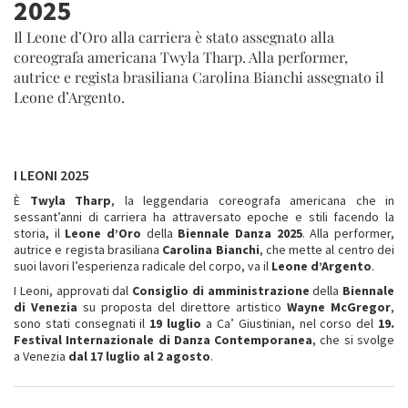
2025
Il Leone d’Oro alla carriera è stato assegnato alla
coreografa americana Twyla Tharp. Alla performer,
autrice e regista brasiliana Carolina Bianchi assegnato il
Leone d’Argento.
I LEONI 2025
È
Twyla Tharp
, la leggendaria coreografa americana che in
sessant’anni di carriera ha attraversato epoche e stili facendo la
storia, il
Leone d’Oro
della
Biennale Danza 2025
. Alla performer,
autrice e regista brasiliana
Carolina Bianchi
, che mette al centro dei
suoi lavori l’esperienza radicale del corpo, va il
Leone d’Argento
.
I Leoni, approvati dal
Consiglio di amministrazione
della
Biennale
di Venezia
su proposta del direttore artistico
Wayne McGregor
,
sono stati consegnati il
19 luglio
a Ca’ Giustinian, nel corso del
19.
Festival Internazionale di Danza Contemporanea
, che si svolge
a Venezia
dal 17 luglio al 2 agosto
.