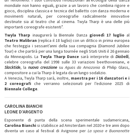
mondiale non hanno eguali, grazie a un lavoro che combina rigore e
gioco, disciplina classica e tecnica del balletto con danza moderna e
movimenti naturali, per coreografie radicalmente innovative
destinate sia al teatro che al cinema. Twyla Tharp è una delle più
importanti coreografe esistenti”.
Twyla Tharp
inaugurerà la Biennale Danza
giovedì 17 luglio
al
Teatro Malibran
(replica il 18 luglio) con un dittico in prima europea
che festeggia i sessant’anni della sua compagnia (Diamond Jubilee
Tour) e che partirà per una lunga tournée negli Stati Uniti il 26 gennaio
da Minneapolis. La
Twyla Tharp Dance
sarà interprete di
Diabelli
,
celebre coreografia del 1998 sulle 33 variazioni beethoveniane, e
Slacktide
, la
nuova creazione
su
Aguas da Amazonia
di Philip Glass,
compositore a cui la Tharp è legata da un lungo sodalizio.
A Venezia, Twyla Tharp sarà, inoltre,
maestra per i 16 danzatori e i
2 coreografi
che verranno selezionati per l’edizione 2025 di
Biennale College
.
CAROLINA BIANCHI
LEONE D’ARGENTO
Esponente di punta della scena sperimentale sudamericana,
Carolina Bianchi
si stabilisce ad Amsterdam nel 2020 e tre anni dopo
diventa un caso al festival di Avignone per
La sposa e Buonanotte