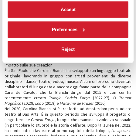
teatro.
Accept
Si è laureata alla Escola
de Arte Dramática
dell’Università di San
Paolo, dove ha vissuto
Preferences
per quindici anni. In
questo periodo ha lavorato come attrice, regista, drammaturga,
scrittrice e ha condiviso la sua ricerca sulle pratiche teatrali e
performative con giovani artisti attraverso laboratori. Protagonista
Reject
della scena indipendente brasiliana, per molti anni Carolina e la sua
compagnia hanno operato senza sovvenzioni, cosa che ha avuto un
impatto sulle sue creazioni.
È a San Paolo che Carolina Bianchi ha sviluppato un linguaggio teatrale
originale, lavorando in gruppo con artisti provenienti da diverse
discipline - danza, teatro, video, musica. Alcuni di loro sono diventati
collaboratori di lunga data e ancora oggi fanno parte della compagnia
Cara de Cavalo, che la Bianchi dirige dal 2015 e con cui ha
recentemente creato
Trilogia Cadela Força
(2022-27),
O Tremor
Magnífico
(2020),
Lobo
(2018) e
Mata-me de Prazer
(2016).
Nel 2020, Carolina Bianchi si è trasferita ad Amsterdam per studiare
teatro al Das Arts. È in questo periodo che sviluppa il progetto di
lungo termine
Cadela Força
, trilogia che esamina la violenza sessuale
(in particolare lo stupro) e la storia dell’arte. Dopo la laurea nel 2022,
ha continuato a lavorare al primo capitolo della trilogia,
La sposa e
Buonanotte Cenerentola
, insieme al suo collettivo, fino al debutto al