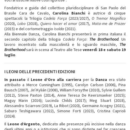
Fondatrice e guida del collettivo pluridisciplinare di San Paolo del
Brasile Cara de Cavalo,
Carolina Bianchi
è autrice di cinque
spettacoli: la Trilogia
Cadela Força
(2023/2027),
O Tremor Magnífico
(2020),
Lobo
(2018),
Quiero hacer el amor
(2017),
Mata-me de Prazer
(2015) e del cortometraggio
Isolda
(2021).
Alla Biennale Danza, Carolina Bianchi presenterà in prima italiana il
secondo capitolo della trilogia
Cadela Força
:
The Brotherhood
. Un
lavoro incentrato sulla mascolinità e lo sguardo maschile,
The
Brotherhood
sarà in scena al Teatro alle Tese
venerdì 18 e sabato 19
luglio
.
I LEONI DELLE PRECEDENTI EDIZIONI
In passato
il
Leone d’Oro alla carriera
per la
Danza
era stato
attribuito a Merce Cunningham (1995), Carolyn Carlson (2006), Pina
Bausch (2007), Jirí Kylián (2008), William Forsythe (2010), Sylvie Guillem
(2012), Steve Paxton (2014), Anne Teresa De Keersmaeker (2015);
Maguy Marin (2016); Lucinda Childs (2017); Meg Stuart (2018),
Alessandro Sciarroni (2019), La Ribot (2020), Germaine Acogny (2021),
Saburo Teshigawara (2022), Simone Forti (2023), Cristina Caprioli
(2024).
Il
Leone d’Argento
, dedicato alle presenze più incisive nella danza
degli ultimi anni o a istituzioni che si sono distinte nel far crescere