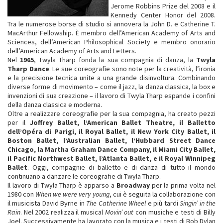
Jerome Robbins Prize del 2008 e il
Kennedy Center Honor del 2008.
Tra le numerose borse di studio si annovera la John D. e Catherine T.
MacArthur Fellowship. È membro dell’American Academy of Arts and
Sciences, dell’American Philosophical Society e membro onorario
dell’American Academy of Arts and Letters.
Nel
1965
, Twyla Tharp fonda la sua compagnia di danza, la
Twyla
Tharp Dance
. Le sue coreografie sono note per la creatività, l’ironia
e la precisione tecnica unite a una grande disinvoltura. Combinando
diverse forme di movimento – come il jazz, la danza classica, la box e
invenzioni di sua creazione – il lavoro di Twyla Tharp espande i confini
della danza classica e moderna.
Oltre a realizzare coreografie per la sua compagnia, ha creato pezzi
per il
Joffrey Ballet, l’American Ballet Theatre, il Balletto
dell’Opéra di Parigi, il Royal Ballet, il New York City Ballet, il
Boston Ballet, l’Australian Ballet, l’Hubbard Street Dance
Chicago, la Martha Graham Dance Company, il Miami City Ballet,
il Pacific Northwest Ballet, l’Atlanta Ballet, e il Royal Winnipeg
Ballet
. Oggi, compagnie di balletto e di danza di tutto il mondo
continuano a danzare le coreografie di Twyla Tharp.
Il lavoro di Twyla Tharp è apparso a
Broadway
per la prima volta nel
1980 con
When we were very young
, cui è seguita la collaborazione con
il musicista David Byrne in
The Catherine Wheel
e più tardi
Singin’ in the
Rain
. Nel 2002 realizza il musical
Movin’ out
con musiche e testi di Billy
Joel. Successivamente ha lavorato con la musica e i testi di Bob Dylan