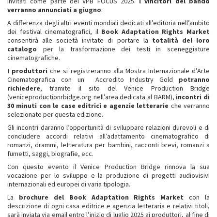
invitati come parte dei VPB FOCUS 2025.
I vincitori del bando
verranno annunciati a giugno
.
A differenza degli altri eventi mondiali dedicati all’editoria nell’ambito
dei festival cinematografici, il
Book Adaptation Rights Market
consentirà alle società invitate di portare la
totalità del loro
catalogo
per la trasformazione dei testi in sceneggiature
cinematografiche.
I produttori
che si registreranno alla Mostra Internazionale d’Arte
Cinematografica con un Accredito Industry Gold
potranno
richiedere
, tramite il sito del Venice Production Bridge
(veniceproductionrbidge.org nell’area dedicata al BARM),
incontri di
30 minuti con le case editrici e agenzie letterarie
che verranno
selezionate per questa edizione.
Gli incontri daranno l’opportunità di sviluppare relazioni durevoli e di
concludere accordi relativi all’adattamento cinematografico di
romanzi, drammi, letteratura per bambini, racconti brevi, romanzi a
fumetti, saggi, biografie, ecc.
Con questo evento il Venice Production Bridge rinnova la sua
vocazione per lo sviluppo e la produzione di progetti audiovisivi
internazionali ed europei di varia tipologia.
La
brochure del
Book Adaptation Rights Market
con la
descrizione di ogni casa editrice e agenzia letteraria e relativi titoli,
sarà inviata via email entro l’inizio di luglio 2025 ai produttori, al fine di