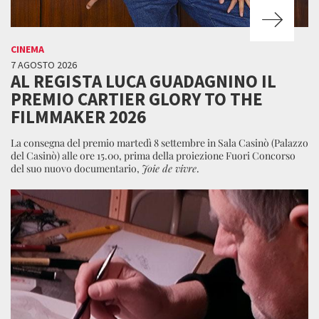
CINEMA
7 AGOSTO 2026
AL REGISTA LUCA GUADAGNINO IL
PREMIO CARTIER GLORY TO THE
FILMMAKER 2026
La consegna del premio martedì 8 settembre in Sala Casinò (Palazzo
del Casinò) alle ore 15.00, prima della proiezione Fuori Concorso
del suo nuovo documentario,
Joie de vivre
.