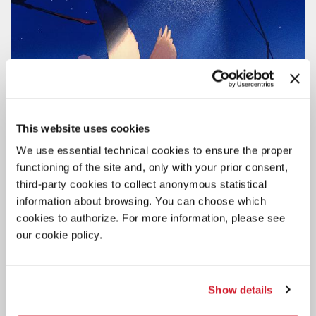
This website uses cookies
We use essential technical cookies to ensure the proper
functioning of the site and, only with your prior consent,
third-party cookies to collect anonymous statistical
information about browsing. You can choose which
cookies to authorize. For more information, please see
our cookie policy.
CINEMA
7 AGOSTO 2026
83. MOSTRA: CALENDARIO DELLE
Show details
PROIEZIONI PER IL PUBBLICO