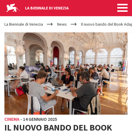
LA BIENNALE DI VENEZIA
YOUR
Salta al contenuto principale
ARE
La Biennale di Venezia
News
Il nuovo bando del Book Ada
HERE
CINEMA
-
14 GENNAIO 2025
IL NUOVO BANDO DEL BOOK