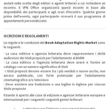
aiutarli nella scelta degli editori e agenti letterari a cui richiedere un
incontro. Il VPB Office organizzerà questi incontri in base alla
disponibilità dei partecipanti e agli orari d'incontro. Qualche giorno
prima dell'evento, ogni partecipante riceverà il suo programma di
appuntamenti personalizzato.
ISCRIZIONI E REGOLAMENTI
Le regole e le condizioni del
Book Adaptation Rights Market
sono
le seguenti:
· La casa editrice o agenzia letteraria deve rappresentare i diritti
audiovisivi dei titoli proposti per l’adattamento al BARM
· La casa editrice o l'agenzia letteraria deve avere e fornire un
catalogo con un numero significativo di titoli
· I titoli proposti devono essere tra i più venduti o nuove uscite, non
ancora pubblicate, con forte potenziale per l’adattamento
cinematografico e/o televisivo
· Deve esistere una traduzione o una logline in inglese per ciascun
titolo proposto
Il bando è aperto alle case di edizione e agenzie letterarie europee e
internazionali per i seguenti i seguenti generi letterari:
Letteratura per l’infanzia e per ragazzi (generale)