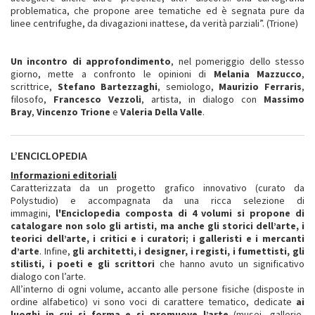
problematica, che propone aree tematiche ed è segnata pure da
linee centrifughe, da divagazioni inattese, da verità parziali”. (Trione)
Un incontro di approfondimento
, nel pomeriggio dello stesso
giorno, mette a confronto le opinioni di
Melania Mazzucco
,
scrittrice,
Stefano Bartezzaghi
, semiologo,
Maurizio Ferraris
,
filosofo,
Francesco Vezzoli
, artista, in dialogo con
Massimo
Bray
,
Vincenzo Trione
e
Valeria Della Valle
.
L’ENCICLOPEDIA
Informazioni editoriali
Caratterizzata da un progetto grafico innovativo (curato da
Polystudio) e accompagnata da una ricca selezione di
immagini,
l'Enciclopedia composta di 4 volumi si propone di
catalogare non solo gli artisti, ma anche gli storici dell’arte, i
teorici dell’arte, i critici e i curatori; i galleristi e i mercanti
d’arte
. Infine,
gli architetti, i designer, i registi, i fumettisti, gli
stilisti, i poeti e gli scrittori
che hanno avuto un significativo
dialogo con l’arte.
All’interno di ogni volume, accanto alle persone fisiche (disposte in
ordine alfabetico) vi sono voci di carattere tematico, dedicate
ai
luoghi in cui si forma e si promuove l’arte
(musei, gallerie,