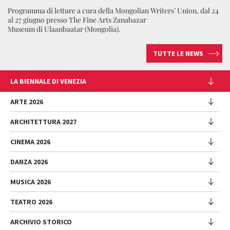
Programma di letture a cura della Mongolian Writers’ Union, dal 24
al 27 giugno presso The Fine Arts Zanabazar
Museum di Ulaanbaatar (Mongolia).
TUTTE LE NEWS
LA BIENNALE DI VENEZIA
L'Istituzione
ARTE 2026
Cariche istituzionali
ARCHITETTURA 2027
Esposizione
Storia
Direttrice
Luoghi
CINEMA 2026
Mostra
Intervento di Pietrangelo Buttafuoco
Sponsorship
Biennale College Architettura
DANZA 2026
Intervento di Koyo Kouoh / La squadra di Koyo Kouoh
Mostra
Bacheca Biennale
Partecipazioni Nazionali (procedura)
Artisti
Selezione ufficiale
Sostenibilità ambientale
MUSICA 2026
Eventi Collaterali (procedura)
Festival
Partecipazioni Nazionali
Venice Immersive
Bandi e Gare
Biennale Sessions
Programma
TEATRO 2026
Eventi collaterali
Intervento di Alberto Barbera
Festival
Trasparenza
Submission
Spettacoli
Padiglione Venezia
Direttore
Direttrice
ARCHIVIO STORICO
Lavora con noi
Edizioni passate
Incontri - Film - Libri - Workshop
Festival