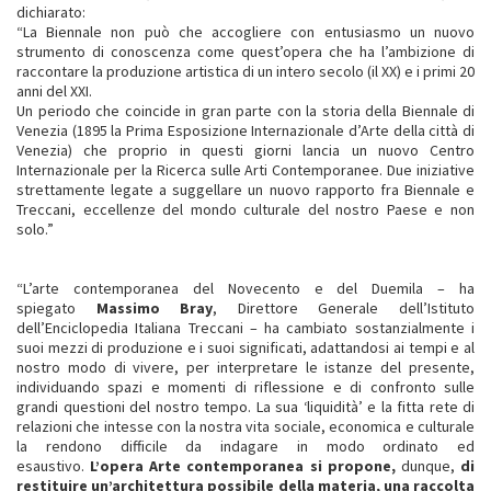
dichiarato:
“La Biennale non può che accogliere con entusiasmo un nuovo
strumento di conoscenza come quest’opera che ha l’ambizione di
raccontare la produzione artistica di un intero secolo (il XX) e i primi 20
anni del XXI.
Un periodo che coincide in gran parte con la storia della Biennale di
Venezia (1895 la Prima Esposizione Internazionale d’Arte della città di
Venezia) che proprio in questi giorni lancia un nuovo Centro
Internazionale per la Ricerca sulle Arti Contemporanee. Due iniziative
strettamente legate a suggellare un nuovo rapporto fra Biennale e
Treccani, eccellenze del mondo culturale del nostro Paese e non
solo.”
“L’arte contemporanea del Novecento e del Duemila – ha
spiegato
Massimo Bray
, Direttore Generale dell’Istituto
dell’Enciclopedia Italiana Treccani – ha cambiato sostanzialmente i
suoi mezzi di produzione e i suoi significati, adattandosi ai tempi e al
nostro modo di vivere, per interpretare le istanze del presente,
individuando spazi e momenti di riflessione e di confronto sulle
grandi questioni del nostro tempo. La sua ‘liquidità’ e la fitta rete di
relazioni che intesse con la nostra vita sociale, economica e culturale
la rendono difficile da indagare in modo ordinato ed
esaustivo.
L’opera Arte contemporanea si propone,
dunque,
di
restituire un’architettura possibile della materia, una raccolta