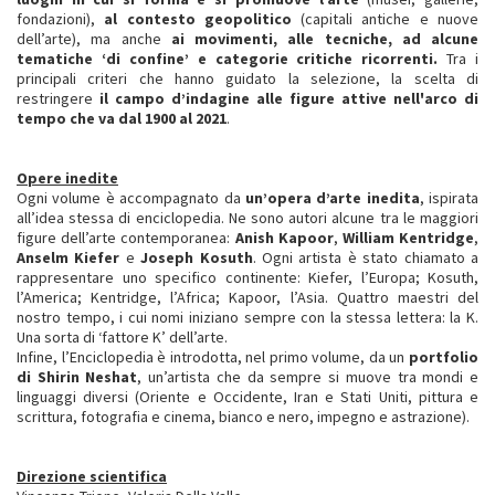
fondazioni),
al contesto geopolitico
(capitali antiche e nuove
dell’arte), ma anche
ai movimenti, alle tecniche, ad alcune
tematiche ‘di confine’ e categorie critiche ricorrenti.
Tra i
principali criteri che hanno guidato la selezione, la scelta di
restringere
il campo d’indagine alle figure attive nell'arco di
tempo che va dal 1900 al 2021
.
Opere inedite
Ogni volume è accompagnato da
un’opera d’arte inedita
, ispirata
all’idea stessa di enciclopedia. Ne sono autori alcune tra le maggiori
figure dell’arte contemporanea:
Anish Kapoor
,
William Kentridge
,
Anselm Kiefer
e
Joseph Kosuth
. Ogni artista è stato chiamato a
rappresentare uno specifico continente: Kiefer, l’Europa; Kosuth,
l’America; Kentridge, l’Africa; Kapoor, l’Asia. Quattro maestri del
nostro tempo, i cui nomi iniziano sempre con la stessa lettera: la K.
Una sorta di ‘fattore K’ dell’arte.
Infine, l’Enciclopedia è introdotta, nel primo volume, da un
portfolio
di Shirin Neshat
, un’artista che da sempre si muove tra mondi e
linguaggi diversi (Oriente e Occidente, Iran e Stati Uniti, pittura e
scrittura, fotografia e cinema, bianco e nero, impegno e astrazione).
Direzione scientifica