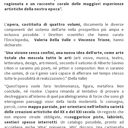
ragionata e un racconto corale delle maggiori esperienze
artistiche della nostra epoca”.
L’
opera, costituita di quattro volumi,
documenta le diverse
componenti del sistema dell’arte nella prospettiva più ampia e
inclusiva possibile. I Direttori scientifici che hanno curato
l’Enciclopedia,
Valeria Della Valle
e
Vincenzo Trione
, hanno
dichiarato:
“
Una visione senza confini, una nuova idea dell’arte, come arte
totale che mescola tutte le arti
(arti visive, musica, teatro,
letteratura, design, arti minori), secondo il vaticinio di Alberto Savinio
(«Non vi saranno più poeti, né pittori o compositori. Non vi saranno
che uomini, di cui il genio sarà capace di afferrare nel tempo stesso
tutte le possibilità di realizzazioni»).” (Della Valle)
“Quest’opera vuole farsi testimonianza, figura, metafora. Non
conclude, né risolve. L’opera rimanda al tentativo di provare a
destreggiarsi all’interno di quel parallelogramma di forze che sono gli
eterogenei paesaggi visivi della tarda modernità. Si consegna,
perciò, come
mappa parziale, per orientarsi nell’infinita varietà
delle creazioni artistiche del XX e del XXI secolo
. Un regesto che
non impone strade obbligate, ma
suggerisce piste, labirinti,
sentieri spesso interrotti
. Un catalogo possibile, pronto ad
accogliere anche ‘altre’ presenze, ‘altri’ discorsi. Una cartografia