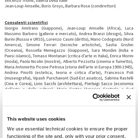
Vincenzo Trione, Valeria Della Valle
Jean-Loup Amselle, Boris Groys, Barbara Rose (condirettori)
Consulenti scientifici
Giorgio Amitrano (Giappone), Jean-Loup Amselle (Africa), Luca
Massimo Barbero (gallerie e mercato), Andrea Branzi (design), Silvia
Burini (Russia e URSS), Lorenzo Casini (diritto), Mario Codognato (Nord
America), Simone Ferrari (tecniche artistiche), Sasha Grishin
(Oceania), Rossella Menegazzo (Giappone), Sara Mondini (India e
Paesi islamici), Tomaso Montanari (critica d’arte in Italia), Enrica Morini
(moda), Paola Nicolin (mostre), Alberto Pezzotta (cinema e fumetto),
Maria Antonietta Picone Petrusa (storia dell’arte in Europa 1900-1945),
Andrea Pinotti (estetica, teoria e critica d’arte), Francesco Poli
(museografia), Vipash Purichanont (Sud-Est asiatico), Sabrina Rastelli
(Cina e Corea), Livio Sacchi (architettura), Pierluigi Sacco (economia
dell’arte e della cultura), Mario Sartor (America Centrale e Sud
America), Roberta Valtorta (fotografia, grafica, pubblicità).
Tra gli autori che hanno scritto nell’
Enciclopedia
Jean-Loup Amselle; Luca Massimo Barbero; Renato Barilli; Stefano
This website uses cookies
Bartezzaghi; Fabio Benzi; Marco Biraghi; Francesco Casetti; Lorenzo
Casini; Maria Luisa Catoni; Antonio Costa; Danilo Eccher; Michele
We use essential technical cookies to ensure the proper
Emmer; Maurizio Ferraris; Massimo Fusillo; Paolo Giordano; Sofia
functioning of the site and, only with your prior consent,