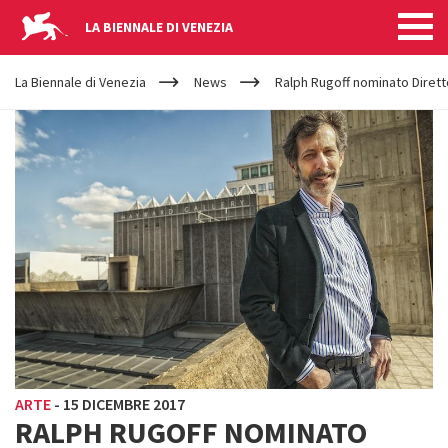
LA BIENNALE DI VENEZIA
YOUR
Salta al contenuto principale
ARE
La Biennale di Venezia
News
Ralph Rugoff nominato Diretto
HERE
ARTE
-
15 DICEMBRE 2017
RALPH RUGOFF NOMINATO