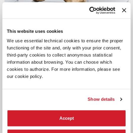
ARTE
This website uses cookies
29 GIUGNO 2026
ORARI DI APERTURA DEL PADIGLIONE
We use essential technical cookies to ensure the proper
AUSTRIA
functioning of the site and, only with your prior consent,
third-party cookies to collect anonymous statistical
Il Padiglione Austria resterà temporaneamente chiuso al pubblico il
information about browsing. You can choose which
martedì.
cookies to authorize. For more information, please see
our cookie policy.
Show details
Accept