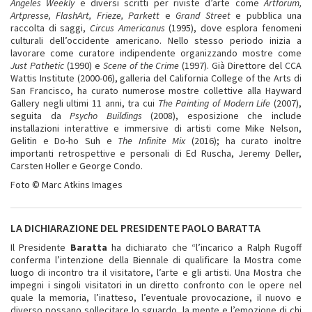
Angeles Weekly
e diversi scritti per riviste d’arte come
Artforum,
Artpresse, FlashArt, Frieze, Parkett
e
Grand Street
e pubblica una
raccolta di saggi,
Circus Americanus
(1995), dove esplora fenomeni
culturali dell’occidente americano. Nello stesso periodo inizia a
lavorare come curatore indipendente organizzando mostre come
Just Pathetic
(1990) e
Scene of the Crime
(1997). Già Direttore del CCA
Wattis Institute (2000-06), galleria del California College of the Arts di
San Francisco, ha curato numerose mostre collettive alla Hayward
Gallery negli ultimi 11 anni, tra cui
The Painting of Modern Life
(2007),
seguita da
Psycho Buildings
(2008), esposizione che include
installazioni interattive e immersive di artisti come Mike Nelson,
Gelitin e Do-ho Suh e
The Infinite Mix
(2016); ha curato inoltre
importanti retrospettive e personali di Ed Ruscha, Jeremy Deller,
Carsten Holler e George Condo.
Foto © Marc Atkins Images
LA DICHIARAZIONE DEL PRESIDENTE PAOLO BARATTA
Il Presidente
Baratta
ha dichiarato che “l’incarico a Ralph Rugoff
conferma l’intenzione della Biennale di qualificare la Mostra come
luogo di incontro tra il visitatore, l’arte e gli artisti. Una Mostra che
impegni i singoli visitatori in un diretto confronto con le opere nel
quale la memoria, l’inatteso, l’eventuale provocazione, il nuovo e
diverso possano sollecitare lo sguardo, la mente e l’emozione di chi