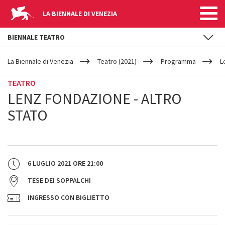
LA BIENNALE DI VENEZIA
BIENNALE TEATRO
YOUR
Salta al contenuto principale
ARE
La Biennale di Venezia
Teatro (2021)
Programma
L
HERE
TEATRO
LENZ FONDAZIONE - ALTRO
STATO
6 LUGLIO 2021
ORE
21:00
TESE DEI SOPPALCHI
INGRESSO CON BIGLIETTO