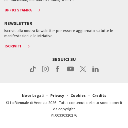
Biglietti
Leone d’argento
Biennale Channel
Contatti
Biglietti
Contatti
Accrediti
Edizioni passate
UFFICI STAMPA
ASAC DATI
Press
Accrediti
Press
Servizi al pubblico
Storia
FAQ
NEWSLETTER
Come raggiungerci
Orari e sedi
Servizi al pubblico
Iscriviti alla nostra Newsletter per essere aggiornato su tutte le
Contatti
Biglietti
Orari e sedi
Come raggiungerci
manifestazioni e le iniziative.
Press
Servizi al pubblico
News
Contatti
ISCRIVITI
Come raggiungerci
Servizi al pubblico
Press
Contatti
Come raggiungerci
SEGUICI SU
Press
Contatti
Press
Note Legali
Privacy
Cookies
Credits
© La Biennale di Venezia 2026 - Tutti i contenuti del sito sono coperti
da copyright
P.I.00330320276