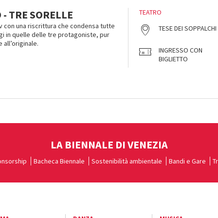
 - TRE SORELLE
TEATRO
v con una riscrittura che condensa tutte
TESE DEI SOPPALCHI
i in quelle delle tre protagoniste, pur
all’originale.
INGRESSO CON
BIGLIETTO
LA BIENNALE DI VENEZIA
nsorship
Bacheca Biennale
Sostenibilità ambientale
Bandi e Gare
T