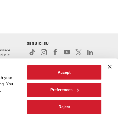
SEGUICI SU
 essere
ni e le
Accept
th your
ing. You
Preferences
.
ight
Reject