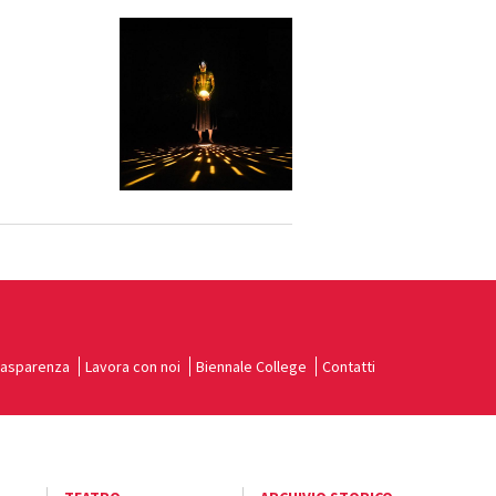
rasparenza
Lavora con noi
Biennale College
Contatti