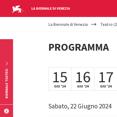
LA BIENNALE DI VENEZIA
YOUR
Salta al contenuto principale
La Biennale di Venezia
Teatro (2
ARE
HERE
PROGRAMMA
15
16
17
BIENNALE TEATRO
GIU '24
GIU '24
GIU '24
Sabato, 22 Giugno 2024
INVIA