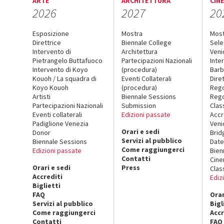
ARTE
ARCHITETTURA
CIN
2026
2027
20
Esposizione
Mostra
Mos
Direttrice
Biennale College
Sele
Intervento di
Architettura
Veni
Pietrangelo Buttafuoco
Partecipazioni Nazionali
Inte
Intervento di Koyo
(procedura)
Barb
Kouoh / La squadra di
Eventi Collaterali
Dire
Koyo Kouoh
(procedura)
Reg
Artisti
Biennale Sessions
Rego
Partecipazioni Nazionali
Submission
Clas
Eventi collaterali
Edizioni passate
Accr
Padiglione Venezia
Veni
Orari e sedi
Donor
Brid
Servizi al pubblico
Biennale Sessions
Date
Come raggiungerci
Edizioni passate
Bien
Contatti
Cin
Orari e sedi
Press
Clas
Accrediti
Ediz
Biglietti
FAQ
Orar
Servizi al pubblico
Bigl
Come raggiungerci
Accr
Contatti
FAQ