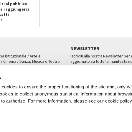
izi al pubblico
e raggiungerci
tatti
ss
NEWSLETTER
pa istituzionale / Arte e
Iscriviti alla nostra Newsletter per
 / Cinema / Danza, Musica e Teatro
aggiornato su tutte le manifestazio
an, San Marco 1364/A, Venezia
iniziative.
AMPA
ISCRIVITI
s
cookies to ensure the proper functioning of the site and, only wi
 cookies to collect anonymous statistical information about brows
o authorize. For more information, please see our cookie policy
Note Legali
Privacy
Cookies
Credits
a Biennale di Venezia 2026 - Tutti i contenuti del sito sono coperti da copyr
P.I.00330320276