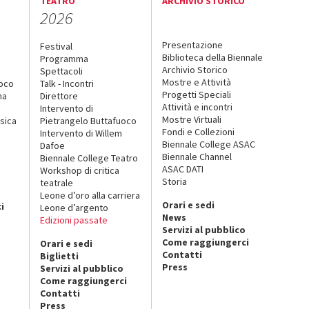
TEATRO
ARCHIVIO STORICO
2026
Presentazione
Festival
Biblioteca della Biennale
Programma
Archivio Storico
Spettacoli
Mostre e Attività
uoco
Talk - Incontri
Progetti Speciali
na
Direttore
Attività e incontri
Intervento di
Mostre Virtuali
sica
Pietrangelo Buttafuoco
Fondi e Collezioni
Intervento di Willem
Biennale College ASAC
Dafoe
Biennale Channel
Biennale College Teatro
ASAC DATI
Workshop di critica
Storia
teatrale
o
Leone d’oro alla carriera
Orari e sedi
i
Leone d’argento
News
Edizioni passate
Servizi al pubblico
Come raggiungerci
Orari e sedi
Contatti
Biglietti
Press
Servizi al pubblico
Come raggiungerci
Contatti
Press