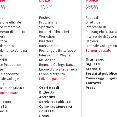
EMA
DANZA
MUSICA
26
2026
2026
tra
Festival
Festival
zione ufficiale
Programma
Direttrice
ce Immersive
Spettacoli
Intervento di
rvento di Alberto
Incontri - Film - Libri -
Pietrangelo Buttaf
era
Workshop
Intervento di Cateri
ttore
Direttore
Barbieri
olamento
Intervento di
Biennale College Mu
lamento Venezia
Pietrangelo Buttafuoco
Edizioni passate
sici
Intervento di Wayne
Orari e sedi
editi
McGregor
Biglietti
ce Production
Biennale College Danza
Accrediti
ge
Leone d’oro alla carriera
Servizi al pubblic
 e scadenze
Leone d’argento
Come raggiungerc
nale College
Edizioni passate
Contatti
ema
Orari e sedi
Press
sici fuori Mostra
Biglietti
ioni passate
Accrediti
i e sedi
Servizi al pubblico
ietti
Come raggiungerci
editi
Contatti
Press