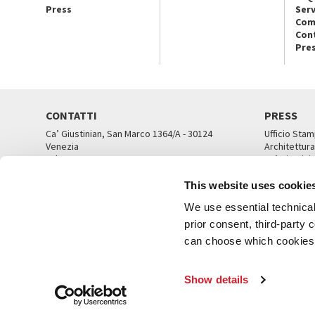
Press
Serv
Com
Con
Pre
CONTATTI
PRESS
Ca’ Giustinian, San Marco 1364/A - 30124
Ufficio Stam
Venezia
Architettura
Tel. 041 5218711
Ca’ Giustini
email info@labiennale.org
UFFICI ST
This website uses cookie
TUTTI I CONTATTI
We use essential technical 
prior consent, third-party
can choose which cookies t
© L
Show details