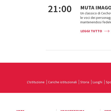
21:00
MUTA IMAGO
Un classico di Cecho
le voci dei personagg
mantenendosi fedele 
LEGGI TUTTO
L'Istituzione
Cariche istituzionali
Storia
Luoghi
Spo