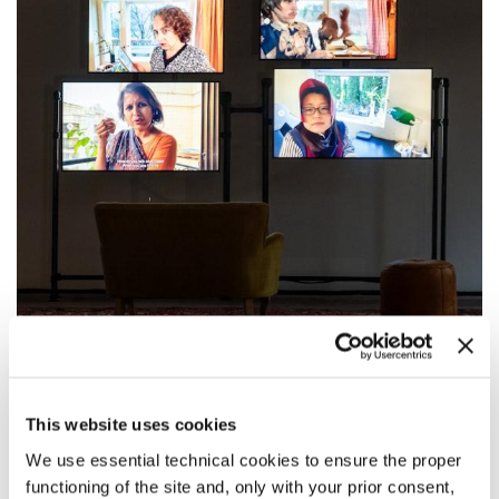
11:00
—
19:00
This website uses cookies
GOB SQUAD - ELEPHANTS IN ROOMS
Installazione visiva a schermi multipli che illumina quattordici finestre
We use essential technical cookies to ensure the proper
dei nostri interni da cui guardare il mondo.
functioning of the site and, only with your prior consent,