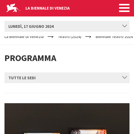
LA BIENNALE DI VENEZIA
BIENNALE TEATRO
LUNEDÌ, 17 GIUGNO 2024
YOUR
Salta al contenuto principale
ARE
La Biennale di Venezia
Teatro (2024)
Biennale Teatro 2024
HERE
PROGRAMMA
TUTTE LE SEDI
INVIA