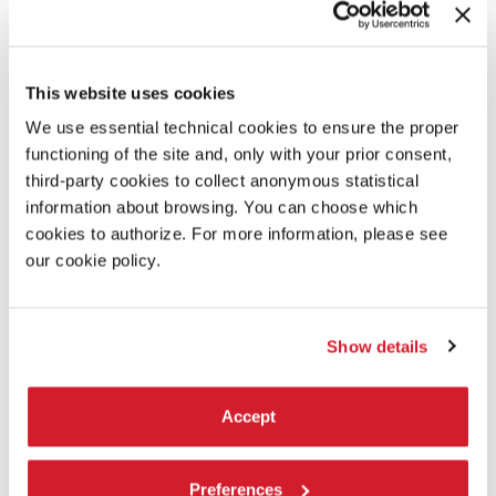
Nota:
Goodbye, Lindita è stato commissionato e prodotto dal
National Theatre of Greece per la stagione 2022-2023 e ha
This website uses cookies
debuttato il 29 marzo 2023 sull’Experimental Stage –
Emerging Artists (Rex Theatre – Katina Paxinou Stage)
We use essential technical cookies to ensure the proper
functioning of the site and, only with your prior consent,
La trilogia
Romance Familiare
di Mario Banushi è presentata
third-party cookies to collect anonymous statistical
dalla Biennale di Venezia in coproduzione con
information about browsing. You can choose which
cookies to authorize. For more information, please see
our cookie policy.
Show details
Accept
Preferences