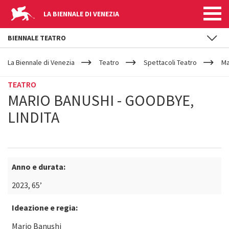
LA BIENNALE DI VENEZIA
BIENNALE TEATRO
YOUR
Salta al contenuto principale
ARE
La Biennale di Venezia
Teatro
Spettacoli Teatro
Ma
HERE
TEATRO
MARIO BANUSHI - GOODBYE,
LINDITA
Anno e durata:
2023, 65’
Ideazione e regia:
Mario Banushi