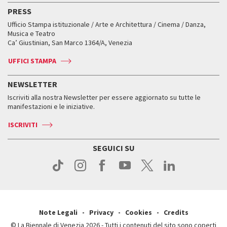
Edizioni passate
Biennale College Teatro
PRESS
Mostre Virtuali
FAQ
Edizioni passate
Accrediti
Workshop di critica teatrale
Ufficio Stampa istituzionale / Arte e Architettura / Cinema / Danza,
Fondi e Collezioni
Servizi al pubblico
Servizi al pubblico
Orari e sedi
Leone d’oro alla carriera
Musica e Teatro
Biennale College ASAC
Come raggiungerci
Orari e sedi
Come raggiungerci
Ca’ Giustinian, San Marco 1364/A, Venezia
Biglietti
Leone d’argento
Biennale Channel
Contatti
Biglietti
Contatti
Accrediti
Edizioni passate
UFFICI STAMPA
ASAC DATI
Press
Accrediti
Press
Servizi al pubblico
Storia
FAQ
NEWSLETTER
Come raggiungerci
Orari e sedi
Servizi al pubblico
Iscriviti alla nostra Newsletter per essere aggiornato su tutte le
Contatti
Biglietti
Orari e sedi
Come raggiungerci
manifestazioni e le iniziative.
Press
Servizi al pubblico
News
Contatti
ISCRIVITI
Come raggiungerci
Servizi al pubblico
Press
Contatti
Come raggiungerci
SEGUICI SU
Press
Contatti
Press
Note Legali
Privacy
Cookies
Credits
© La Biennale di Venezia 2026 - Tutti i contenuti del sito sono coperti